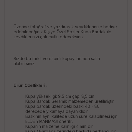
Üzerine fotoğraf ve yazdırarak sevdiklerinize hediye
edebileceğiniz Kişiye Özel Sözler Kupa Bardak ile
sevdiklerinizi çok mutlu edeceksiniz.
Sizde bu farklı ve espirili kupayı hemen satın
alabilirsiniz.
Ürün Özellikleri :
Kupa yüksekliği: 9,5 cm çapı:8,5 cm
Kupa Bardak Seramik malzemeden üretilmiştir.
Kupa bardak üzerindeki baskı 40 - 80
derecede yıkamaya dayanıklıdır.
Baskının aynı kalitede uzun süre kalabilmesi için
ELDE YIKANMASI önerilir.
Kupanın malzeme kalınlığı 4 mm'dir.
Kupa / Bardak üzerindeki baskıda herhangi bir