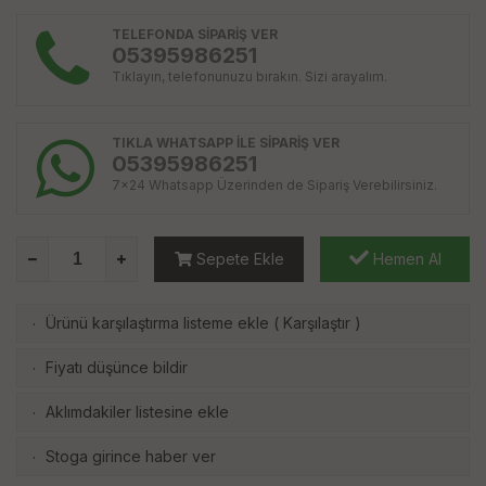
TELEFONDA SİPARİŞ VER
05395986251
Tıklayın, telefonunuzu bırakın. Sizi arayalım.
TIKLA WHATSAPP İLE SİPARİŞ VER
05395986251
7x24 Whatsapp Üzerinden de Sipariş Verebilirsiniz.
Sepete Ekle
Hemen Al
Ürünü karşılaştırma listeme ekle
(
Karşılaştır
)
·
Fiyatı düşünce bildir
·
Aklımdakiler listesine ekle
·
Stoga girince haber ver
·