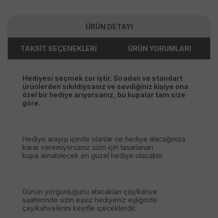
ÜRÜN DETAYI
TAKSİT SEÇENEKLERİ
ÜRÜN YORUMLARI
Hediyesi seçmek zor iştir. Sıradan ve standart
ürünlerden sıkıldıysanız ve sevdiğiniz kişiye ona
özel bir hediye arıyorsanız, bu kupalar tam size
göre.
Hediye arayışı içinde olanlar ne hediye alacağınıza
karar veremiyorsanız sizin için tasarlanan
kupa alınabilecek en güzel hediye olacaktır.
Günün yorgunluğunu atacakları çay/kahve
saatlerinde sizin eşsiz hediyeniz eşliğinde
çay/kahvelerini keyifle içeceklerdir.