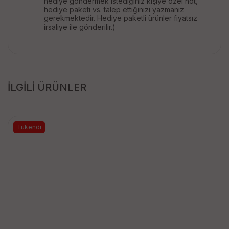
hediye göndermek istediğiniz kişiye özel not,
hediye paketi vs. talep ettiğinizi yazmanız
gerekmektedir. Hediye paketli ürünler fiyatsız
irsaliye ile gönderilir.)
İLGİLİ ÜRÜNLER
Tükendi