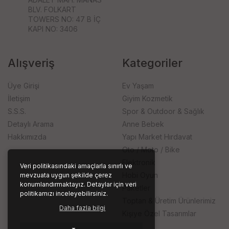
BLV. FOLKART
TOWERS NO: 47 B İÇ
KAPI NO: 3406
Alışveriş
Kategoriler
Üye Girişi
Ev Yaşam
İletişim
Giyim Kozmetik
S.S.S.
Spor & Outdoor & Sağlık
Detaylı Arama
Anne Bebek
Hakkımızda
Yapı Market Hırdavat
Oto / Moto / Bike
Elektronik
Veri politikasındaki amaçlarla sınırlı ve
Hobi Oyun
mevzuata uygun şekilde çerez
konumlandırmaktayız. Detaylar için veri
Paketler
politikamızı inceleyebilirsiniz.
Toptan & Üretim Ürünlerimiz
Daha fazla bilgi
Kişiye Özel Tasarımlar