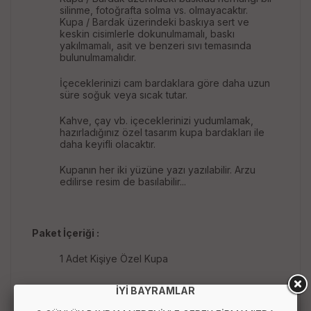
silinme, fotoğrafta solma vs. olmayacaktır.
Kupa / Bardak üzerindeki baskıya sert ve
keskin cisimlerle dokunulmamalı, baskı
yakılmamalı, asit ve benzeri sıvı temasında
bulunulmamalıdır.
İçeceklerinizi cam bardaklara göre daha uzun
süre soğuk veya sıcak tutar.
Kahve, çay vb. içeceklerinizi yudumlamak,
hazırladığınız özel tasarım kupa bardakları ile
daha keyifli olacaktır.
Kupanın her iki yüzüne yazı yazılabilir. Arzu
edilirse resim de basılabilir...
Paket İçeriği :
1 Adet Kişiye Özel Kupa
İYİ BAYRAMLAR