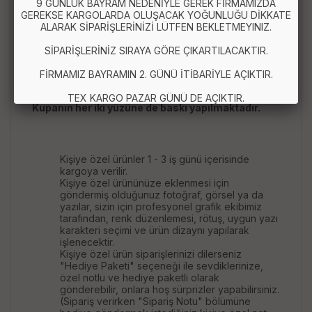
9 GÜNLÜK BAYRAM NEDENİYLE GEREK FİRMAMIZDA
GEREKSE KARGOLARDA OLUŞACAK YOĞUNLUĞU DİKKATE
NOT : Siparişi verdikten sonra mesaj atarak kupa
ALARAK SİPARİŞLERİNİZİ LÜTFEN BEKLETMEYINIZ.
üzerine yazılacak bilgileri iletmeniz
gerekmektedir. Size verilecek olan email adresine
SİPARİŞLERİNİZ SIRAYA GÖRE ÇIKARTILACAKTIR.
mail yoluyla fotoğraflarınızı gönderebilirsiniz.
FİRMAMIZ BAYRAMIN 2. GÜNÜ İTİBARİYLE AÇIKTIR.
TEX KARGO PAZAR GÜNÜ DE AÇIKTIR.
Kupanın her iki yüzüne de baskı yapılmaktadır.
Kişiye özel ürünler 1 - 3 iş günü içerisinde
kargoya verilir.
Kişiye özel ürününüze eklenmesi için
göndermiş olduğunuz fotoğraf, görsel ya da
yazılar, sizin için profesyonel grafik ekibimiz
tarafından, renk düzenlemesi, rötuş, uygun yazı
karakteri seçimi ve ürün dizaynı yapılarak
işlenecektir.
Kişiye özel ürün siparişlerinizi dilerseniz
"Hediye Paketi" seçeneği ile sevdiklerinize,
özel notlu ve hediye paketli olarak
gönderebilir, onlara hoş sürprizler yapabilirsiniz.
(Sipariş verirken "Sipariş Notu" bölümüne