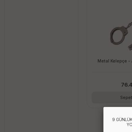
Metal Kelepçe - 
76.
Sepet
9 GÜNLÜK
YO