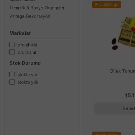
Anında Kargo
Temizlik & Banyo Organizer
Vintage Dekorasyon
Markalar
pro i̇thalat
proithalat
Stok Durumu
Dilek Tohum
stokta var
stokta yok
15.
Sepet