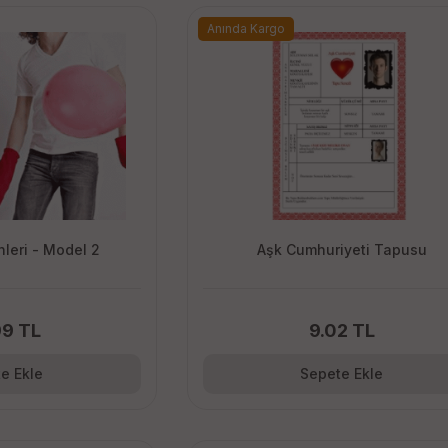
Anında Kargo
nleri - Model 2
Aşk Cumhuriyeti Tapusu
99 TL
9.02 TL
e Ekle
Sepete Ekle