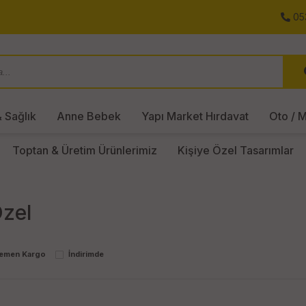
05
 Sağlık
Anne Bebek
Yapı Market Hırdavat
Oto / M
Toptan & Üretim Ürünlerimiz
Kişiye Özel Tasarımlar
Özel
emen Kargo
İndirimde