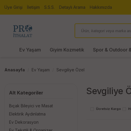
Üye Girişi
İletişim
S.S.S.
Detaylı Arama
Hakkımızda
Ev Yaşam
Giyim Kozmetik
Spor & Outdoor &
Anasayfa
Ev Yaşam
Sevgiliye Özel
Sevgiliye 
Alt Kategoriler
Bıçak Bileyici ve Masat
Ücretsiz Kargo
H
Elektirik Aydınlatma
Ev Dekorasyon
Ev Tekstili & Organizer