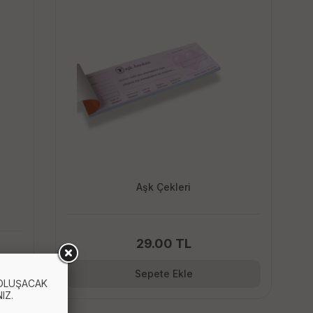
Aşk Çekleri
29.00 TL
Sepete Ekle
 OLUŞACAK
IZ.