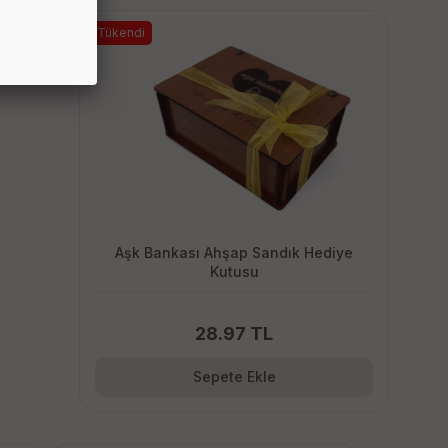
Tükendi
Aşk Bankası Ahşap Sandık Hediye
Kutusu
28.97 TL
Sepete Ekle