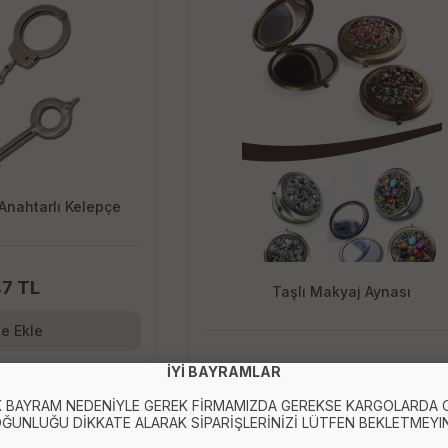
Anahtarlı Kelepçe
47 TL
Taşlı Makyaj Aynası
e Ekle
69.82 TL
İYİ BAYRAMLAR
 BAYRAM NEDENİYLE GEREK FİRMAMIZDA GEREKSE KARGOLARDA
Sepete Ekle
ĞUNLUĞU DİKKATE ALARAK SİPARİŞLERİNİZİ LÜTFEN BEKLETMEYIN