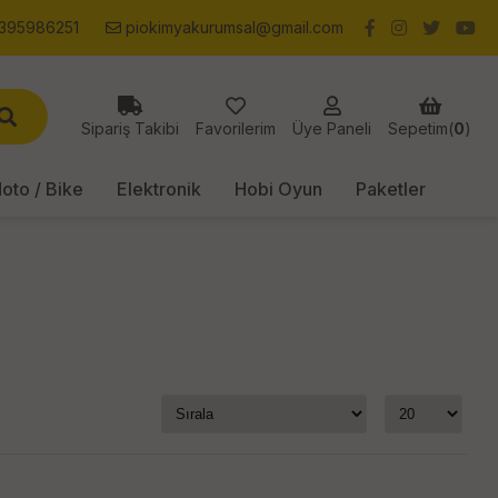
395986251
piokimyakurumsal@gmail.com
Sipariş Takibi
Favorilerim
Üye Paneli
Sepetim(
0
)
oto / Bike
Elektronik
Hobi Oyun
Paketler