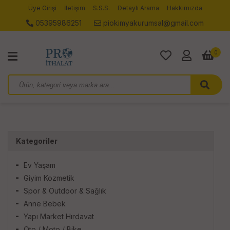
Üye Girişi
İletişim
S.S.S.
Detaylı Arama
Hakkımızda
05395986251
piokimyakurumsal@gmail.com
0
Kategoriler
Ev Yaşam
Giyim Kozmetik
Spor & Outdoor & Sağlık
Anne Bebek
Yapı Market Hırdavat
Oto / Moto / Bike