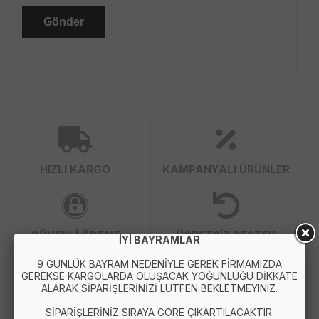
HIZLI KARGO
KAMPANYALI ÜRÜNLER
GÜVENLİ ÖDEME
ÜCRETSİZ DESTEK
İYİ BAYRAMLAR
9 GÜNLÜK BAYRAM NEDENİYLE GEREK FİRMAMIZDA
GEREKSE KARGOLARDA OLUŞACAK YOĞUNLUĞU DİKKATE
ALARAK SİPARİŞLERİNİZİ LÜTFEN BEKLETMEYINIZ.
WHATSAPP SİPARİŞ
SİPARİŞLERİNİZ SIRAYA GÖRE ÇIKARTILACAKTIR.
7x24 Whatsapp Üzerinden de Sipariş Verebilirsiniz.