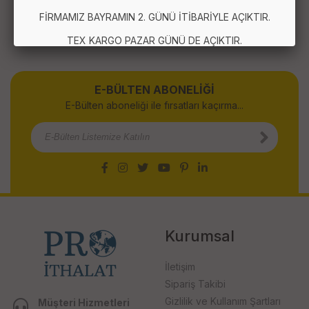
FİRMAMIZ BAYRAMIN 2. GÜNÜ İTİBARİYLE AÇIKTIR.
TEX KARGO PAZAR GÜNÜ DE AÇIKTIR.
E-BÜLTEN ABONELİĞİ
E-Bülten aboneliği ile fırsatları kaçırma...
Kurumsal
İletişim
Sipariş Takibi
Gizlilik ve Kullanım Şartları
Müşteri Hizmetleri