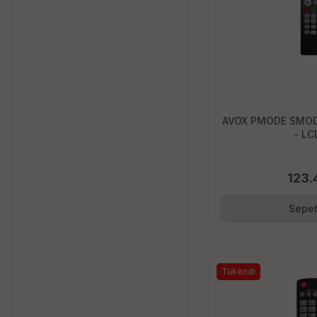
AVOX PMODE SMODE Uyumlu Kumanda
- LC
123.
Sepet
Tükendi