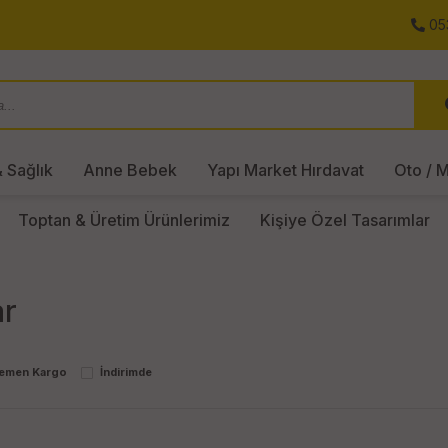
05
 Sağlık
Anne Bebek
Yapı Market Hırdavat
Oto / M
Toptan & Üretim Ürünlerimiz
Kişiye Özel Tasarımlar
r
emen Kargo
İndirimde