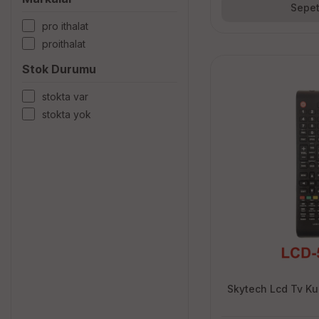
Sepet
pro i̇thalat
proithalat
Stok Durumu
stokta var
stokta yok
Skytech Lcd Tv K