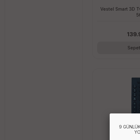
Vestel Smart 3D 
5
139.
Sepet
9 GÜNLÜK
YO