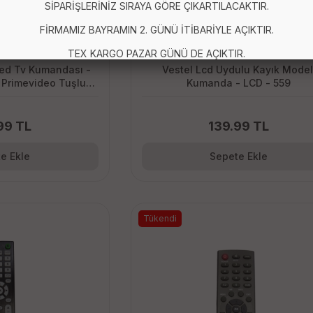
SİPARİŞLERİNİZ SIRAYA GÖRE ÇIKARTILACAKTIR.
FİRMAMIZ BAYRAMIN 2. GÜNÜ İTİBARİYLE AÇIKTIR.
TEX KARGO PAZAR GÜNÜ DE AÇIKTIR.
ed Tv Kumandası -
Vestel Lcd Uydulu Kayık Model
, Primevideo Tuşlu
Kumanda - LCD - 559
 - LCD626
99 TL
139.99 TL
e Ekle
Sepete Ekle
Tükendi