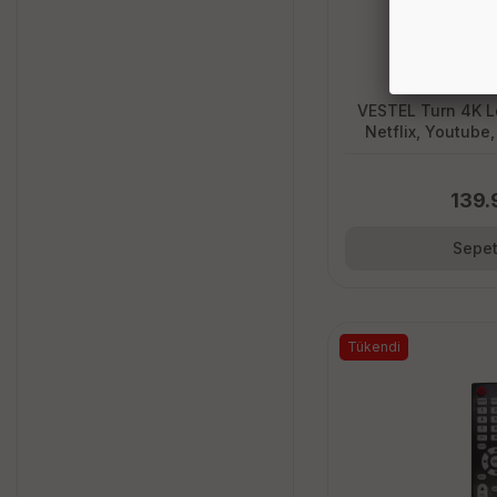
VESTEL Turn 4K L
Netflix, Youtube
Kumanda
139.
Sepet
Tükendi