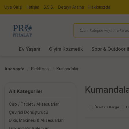
Üye Girişi
İletişim
S.S.S.
Detaylı Arama
Hakkımızda
Ev Yaşam
Giyim Kozmetik
Spor & Outdoor &
Anasayfa
Elektronik
Kumandalar
Kumandala
Alt Kategoriler
Cep / Tablet / Aksesuarları
Ücretsiz Kargo
H
Çevirici Dönüştürücü
Dikiş Makinesi & Aksesuarları
Dokunmatik Kalemler