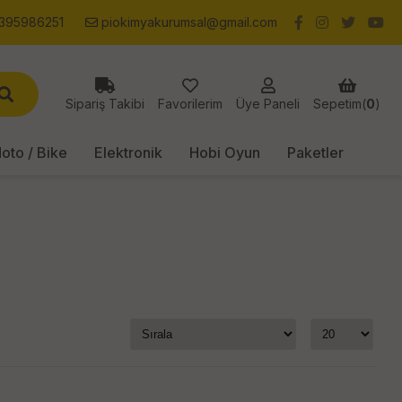
395986251
piokimyakurumsal@gmail.com
Sipariş Takibi
Favorilerim
Üye Paneli
Sepetim(
0
)
oto / Bike
Elektronik
Hobi Oyun
Paketler