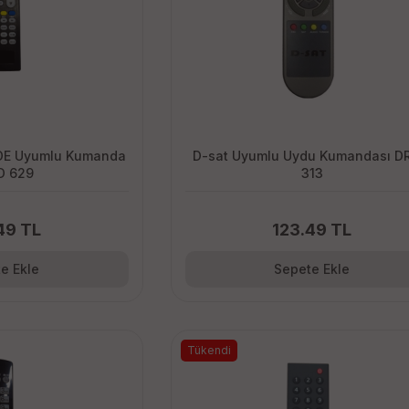
D-sat Uyumlu Uydu Kumandası D
D 629
313
49 TL
123.49 TL
e Ekle
Sepete Ekle
Tükendi