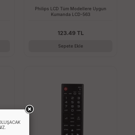
Philips LCD Tüm Modellere Uygun
Kumanda LCD-563
123.49 TL
Sepete Ekle
 OLUŞACAK
IZ.