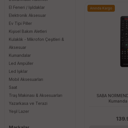
El Feneri / Işıldaklar
Anında Kargo
Elektronik Aksesuar
Ev Tipi Piller
Kişisel Bakım Aletleri
Kulaklık - Mikrofon Çeşitleri &
Aksesuar
Kumandalar
Led Ampüller
Led Işıklar
Mobil Aksesuarları
Saat
Traş Makinası & Aksesuarları
SABA NORMENDE ONVO Uy
Kumanda 
Yazarkasa ve Terazi
Yeşil Lazer
139.
Markalar