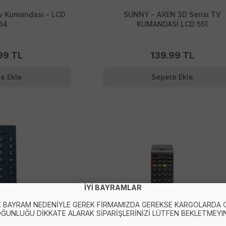
Tv Kumandası - LCD
SUNNY - AXEN 3D Serisi TV
64
KUMANDASI LCD 551
99 TL
139.99 TL
e Ekle
Sepete Ekle
İYİ BAYRAMLAR
 BAYRAM NEDENİYLE GEREK FİRMAMIZDA GEREKSE KARGOLARDA
ĞUNLUĞU DİKKATE ALARAK SİPARİŞLERİNİZİ LÜTFEN BEKLETMEYIN