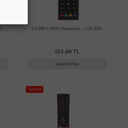
i
LG RM-L1162C Kumanda - LCD-632
123.49 TL
Sepete Ekle
Tükendi