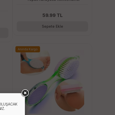
59.99 TL
Sepete Ekle
Anında Kargo
 OLUŞACAK
IZ.