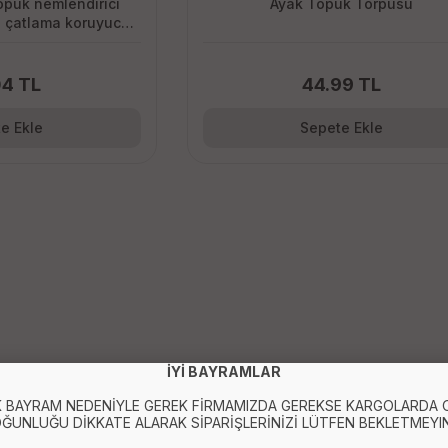
 topuk nemlendirici
Ayak Topuk Törpüsü
ı çatlama koruyucu
çorabı
04 TL
44.99 TL
e Ekle
Sepete Ekle
İYİ BAYRAMLAR
 BAYRAM NEDENİYLE GEREK FİRMAMIZDA GEREKSE KARGOLARDA
ĞUNLUĞU DİKKATE ALARAK SİPARİŞLERİNİZİ LÜTFEN BEKLETMEYIN