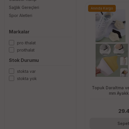
Sağlık Gereçleri
Anında Kargo
Spor Aletleri
Markalar
pro i̇thalat
proithalat
Stok Durumu
stokta var
stokta yok
Topuk Daraltma ve
mm Ayakka
29.
Sepet