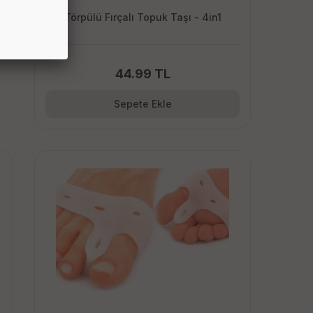
Törpülü Fırçalı Topuk Taşı - 4in1
44.99 TL
Sepete Ekle