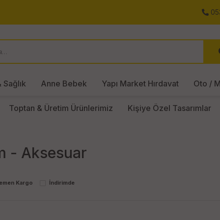
05
 Sağlık
Anne Bebek
Yapı Market Hırdavat
Oto / M
Toptan & Üretim Ürünlerimiz
Kişiye Özel Tasarımlar
m - Aksesuar
emen Kargo
İndirimde