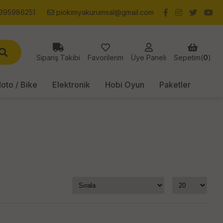
395986251
piokimyakurumsal@gmail.com
Sipariş Takibi
Favorilerim
Üye Paneli
Sepetim(
0
)
oto / Bike
Elektronik
Hobi Oyun
Paketler