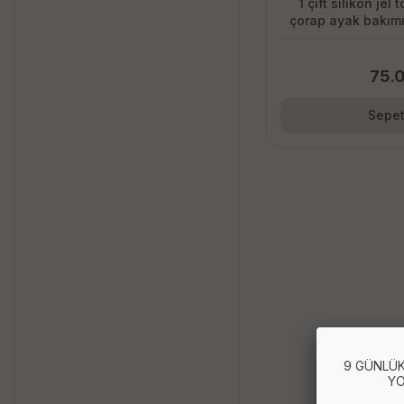
1 çift silikon jel
çorap ayak bakım
krem 
75.
Sepet
9 GÜNLÜK
YO