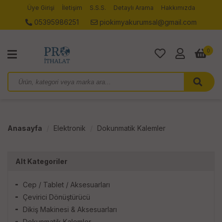
Üye Girişi
İletişim
S.S.S.
Detaylı Arama
Hakkımızda
05395986251
piokimyakurumsal@gmail.com
0
Anasayfa
Elektronik
Dokunmatik Kalemler
Alt Kategoriler
Cep / Tablet / Aksesuarları
Çevirici Dönüştürücü
Dikiş Makinesi & Aksesuarları
Dokunmatik Kalemler