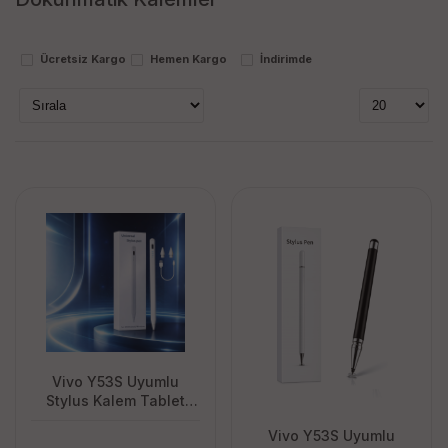
proithalat
Stok Durumu
Ücretsiz Kargo
Hemen Kargo
İndirimde
stokta var
stokta yok
Vivo Y53S Uyumlu
Stylus Kalem Tablet
Telefon için Hassas
Vivo Y53S Uyumlu
Dokunmatik Ekran