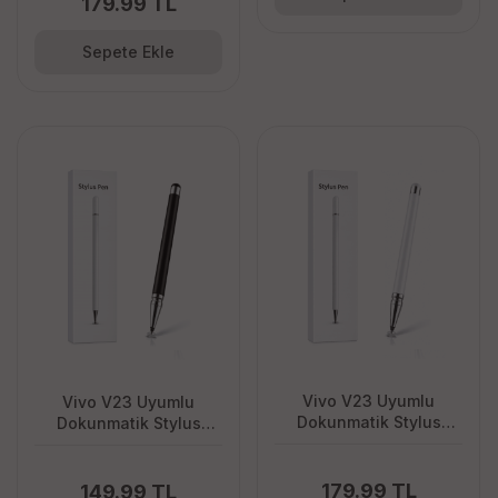
179.99 TL
Sepete Ekle
Vivo V23 Uyumlu
Vivo V23 Uyumlu
Dokunmatik Stylus
Dokunmatik Stylus
Kalem Disk Uçlu Hassas
Kalem Disk Uçlu Hassas
Beyaz Tablet Telefon
Tablet Telefon Çizim
Çizim Kalemi
Kalemi
179.99 TL
149.99 TL