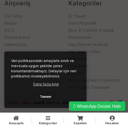
Alışveriş
Kategoriler
Üye Girişi
Ev Yaşam
İletişim
Giyim Kozmetik
S.S.S.
Spor & Outdoor & Sağlık
Detaylı Arama
Anne Bebek
Hakkımızda
Yapı Market Hırdavat
Oto / Moto / Bike
Elektronik
Veri politikasındaki amaçlarla sınırlı ve
Hobi Oyun
mevzuata uygun şekilde çerez
konumlandırmaktayız. Detaylar için veri
Paketler
politikamızı inceleyebilirsiniz.
Toptan & Üretim Ürünlerimiz
Daha fazla bilgi
Kişiye Özel Tasarımlar
Tamam
WhatsApp Destek Hattı
Anasayfa
Kategoriler
Sepetim
Hesabım