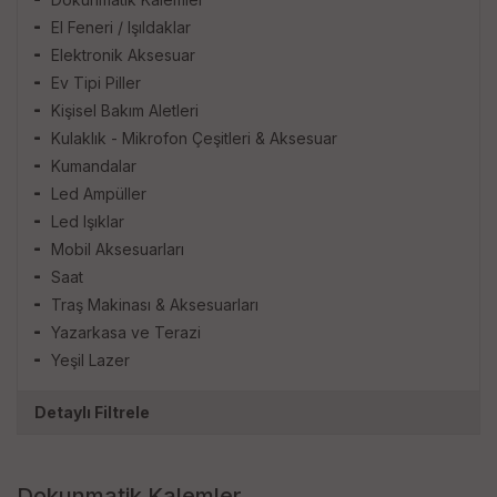
El Feneri / Işıldaklar
Elektronik Aksesuar
Ev Tipi Piller
Kişisel Bakım Aletleri
Kulaklık - Mikrofon Çeşitleri & Aksesuar
Kumandalar
Led Ampüller
Led Işıklar
Mobil Aksesuarları
Saat
Traş Makinası & Aksesuarları
Yazarkasa ve Terazi
Yeşil Lazer
Detaylı Filtrele
Markalar
Dokunmatik Kalemler