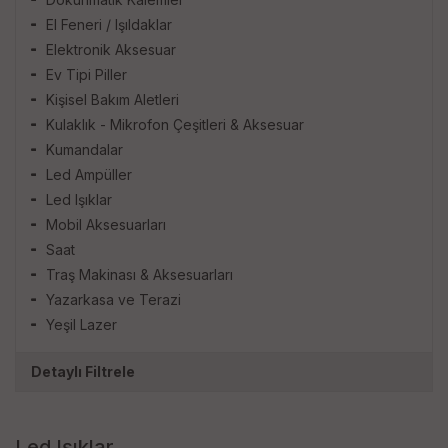
El Feneri / Işıldaklar
Elektronik Aksesuar
Ev Tipi Piller
Kişisel Bakım Aletleri
Kulaklık - Mikrofon Çeşitleri & Aksesuar
Kumandalar
Led Ampüller
Led Işıklar
Mobil Aksesuarları
Saat
Traş Makinası & Aksesuarları
Yazarkasa ve Terazi
Yeşil Lazer
Detaylı Filtrele
Markalar
Led Işıklar