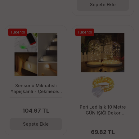
Sepete Ekle
Tükendi
Tükendi
Sensörlü Mıknatıslı
Yapışkanlı - Çekmece -
Dolap Köşe Aydınlatıcı
Kablosuz Şarjlı Led
Peri Led Işık 10 Metre
Spot Mutfak Lamba
104.97 TL
GÜN IŞIĞI Dekor
Lambası 100 Ledli
Sepete Ekle
69.82 TL