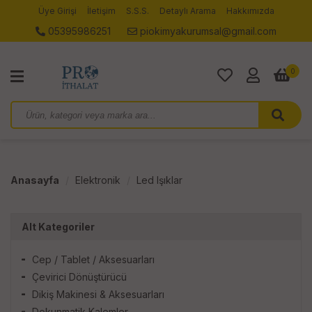
Üye Girişi
İletişim
S.S.S.
Detaylı Arama
Hakkımızda
05395986251
piokimyakurumsal@gmail.com
0
Anasayfa
Elektronik
Led Işıklar
Alt Kategoriler
Cep / Tablet / Aksesuarları
Çevirici Dönüştürücü
Dikiş Makinesi & Aksesuarları
Dokunmatik Kalemler