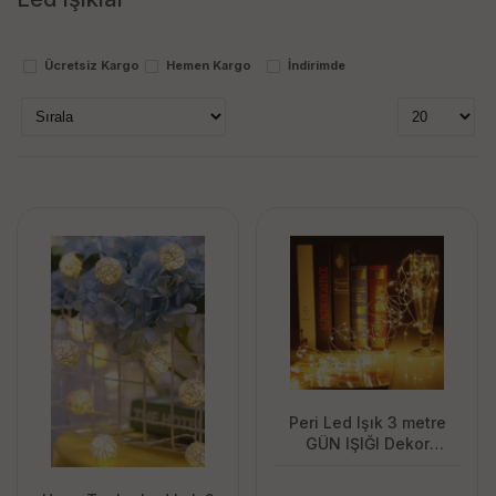
pro i̇thalat
proithalat
Ücretsiz Kargo
Hemen Kargo
İndirimde
Stok Durumu
stokta var
stokta yok
Peri Led Işık 3 metre
GÜN IŞIĞI Dekor
Lambası 28 Ledli