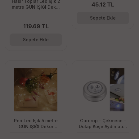
Hasır Toplar Led Işık 2
45.12 TL
metre GÜN IŞIĞI Dekor
Lambası
Sepete Ekle
119.69 TL
Sepete Ekle
Peri Led Işık 5 metre
Gardrop - Çekmece -
GÜN IŞIĞI Dekor
Dolap Köşe Aydınlatıcı
Lambası 50 Ledli
Kablosuz Pilli Led Spot
Mutfak Lamba Stick