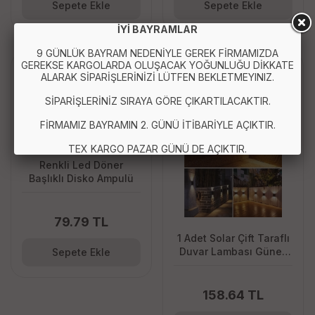
Sepete Ekle
Sepete Ekle
İYİ BAYRAMLAR
9 GÜNLÜK BAYRAM NEDENİYLE GEREK FİRMAMIZDA
GEREKSE KARGOLARDA OLUŞACAK YOĞUNLUĞU DİKKATE
Tükendi
ALARAK SİPARİŞLERİNİZİ LÜTFEN BEKLETMEYINIZ.
SİPARİŞLERİNİZ SIRAYA GÖRE ÇIKARTILACAKTIR.
FİRMAMIZ BAYRAMIN 2. GÜNÜ İTİBARİYLE AÇIKTIR.
TEX KARGO PAZAR GÜNÜ DE AÇIKTIR.
Renkli Led Döner
Başlıklı Disko Ampulü
79.79 TL
1 Adet Solar Çift Taraflı
Duvar Lambası Güneş
Sepete Ekle
Enerjili Aydınlatma
Dekorasyon Aplik Işık
158.64 TL