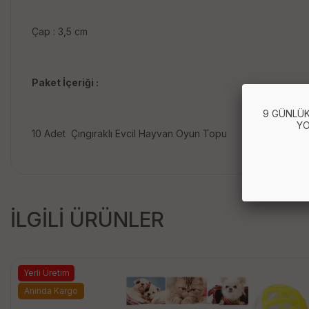
Çap : 3,5 cm
Paket İçeriği :
9 GÜNLÜK
YO
10 Adet Çıngıraklı Evcil Hayvan Oyun Topu
İLGİLİ ÜRÜNLER
Yerli Üretim
Anında Kargo