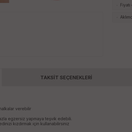
Fiyatı
·
Aklımd
·
TAKSİT SEÇENEKLERİ
halkalar verebilir
fazla egzersiz yapmaya teşvik edebili.
dinizi kızdırmak için kullanabilirsiniz