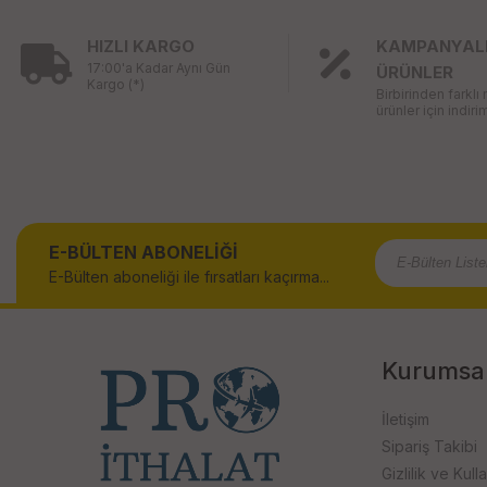
HIZLI KARGO
KAMPANYAL
17:00'a Kadar Aynı Gün
ÜRÜNLER
Kargo (*)
Birbirinden farklı
ürünler için indirim
E-BÜLTEN ABONELİĞİ
E-Bülten aboneliği ile fırsatları kaçırma...
Kurumsa
İletişim
Sipariş Takibi
Gizlilik ve Kull