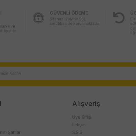
I
GÜVENLİ ÖDEME
Ü
Sİtemiz 128Mbit SSL
E-t
sertifikası ile korunmaktadır
ett
 marka ve
da
li fiyatlar
öğr
l
Alışveriş
Üye Girişi
İletişim
anım Şartları
S.S.S.