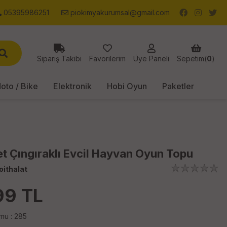
05395986251
piokimyakurumsal@gmail.com
Sipariş Takibi
Favorilerim
Üye Paneli
Sepetim(
0
)
oto / Bike
Elektronik
Hobi Oyun
Paketler
t Çıngıraklı Evcil Hayvan Oyun Topu
oithalat
99
TL
mu : 285