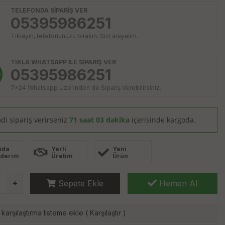
TELEFONDA SİPARİŞ VER
05395986251
Tıklayın, telefonunuzu bırakın. Sizi arayalım.
TIKLA WHATSAPP İLE SİPARİŞ VER
05395986251
7x24 Whatsapp Üzerinden de Sipariş Verebilirsiniz.
di sipariş verirseniz
71 saat 03 dakika
içerisinde kargoda.
nda
Yerli
Yeni
derim
Üretim
Ürün
Sepete Ekle
Hemen Al
karşılaştırma listeme ekle
(
Karşılaştır
)