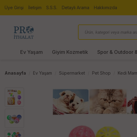
Üye Girişi
İletişim
S.S.S.
Detaylı Arama
Hakkımızda
Ev Yaşam
Giyim Kozmetik
Spor & Outdoor &
Anasayfa
Ev Yaşam
Süpermarket
Pet Shop
Kedi Mam