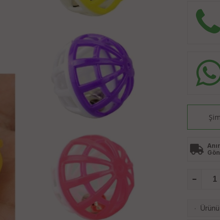
Şim
Anı
Gön
Ürünü 
·