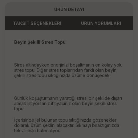
ÜRÜN DETAYI
TAKSİT SEÇENEKLERİ
ÜRÜN YORUMLARI
Beyin Şekilli Stres Topu
Stres altındayken enerjinizi boşaltmanın en kolay yolu
stres topu! Diğer stres toplarından farklı olan beyin
şekilli stres topu sıktığınızda üzüme dönüşecek!
Günlük koşuşturmanın yarattığı stresi bir şekilde dışarı
atmak istiyorsanız ihtiyacınız olan beyin şekilli stres
topu!
İçerisinde jel bulunan topu sıktığınızda gözenekler
dolarak üzüm şeklini alacaktır. Sıkmayı bıraktığınızda
tekrar eski halini alıyor.