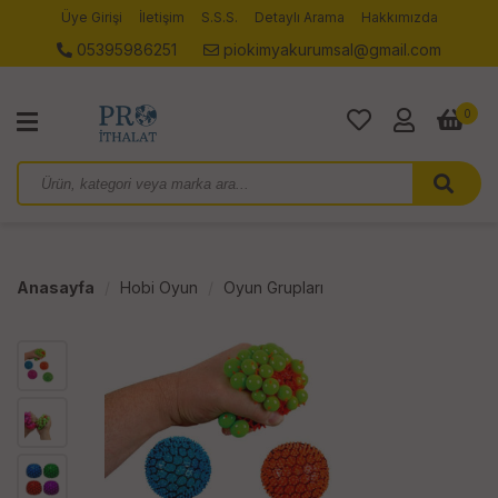
Üye Girişi
İletişim
S.S.S.
Detaylı Arama
Hakkımızda
05395986251
piokimyakurumsal@gmail.com
0
Anasayfa
Hobi Oyun
Oyun Grupları