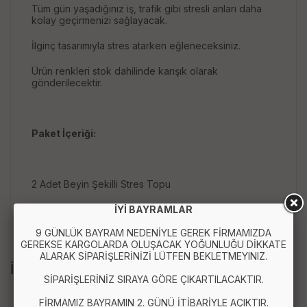
Tüm gün yaşadığınız iş, trafik gibi stresli anları daha
kolay geçirmenizi sağlayacak.
İlginç tasarımıyla stres atarken eğleneceksiniz.
Ürün renkleri stok dahilinde karışık olarak
gönderilecektir.
Paket İçeriği:
2 Adet Beyin Şekilli Stres Topu
İYİ BAYRAMLAR
9 GÜNLÜK BAYRAM NEDENİYLE GEREK FİRMAMIZDA
GEREKSE KARGOLARDA OLUŞACAK YOĞUNLUĞU DİKKATE
ALARAK SİPARİŞLERİNİZİ LÜTFEN BEKLETMEYINIZ.
İLGİLİ ÜRÜNLER
SİPARİŞLERİNİZ SIRAYA GÖRE ÇIKARTILACAKTIR.
FİRMAMIZ BAYRAMIN 2. GÜNÜ İTİBARİYLE AÇIKTIR.