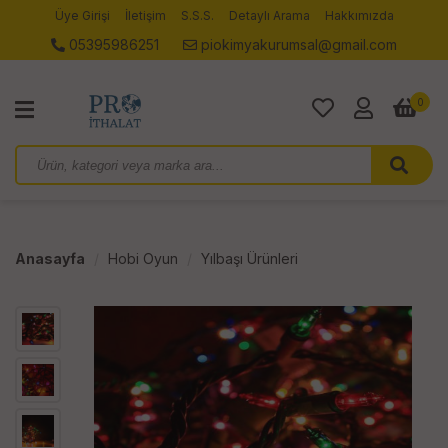
Üye Girişi
İletişim
S.S.S.
Detaylı Arama
Hakkımızda
05395986251
piokimyakurumsal@gmail.com
0
Anasayfa
Hobi Oyun
Yılbaşı Ürünleri