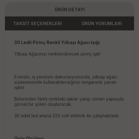
ÜRÜN DETAYI
TAKSİT SEÇENEKLERİ
ÜRÜN YORUMLARI
30 Ledli Pirinç Renkli Yılbaşı Ağacı Işığı
Yılbaşı Ağacınızı renklendirecek pirinç ışık!
Evinizin, iş yerinizin dekorasyonunda, yılbaşı ağacı
süslemesinde kullanabileceğiniz rengarenk yanan
ışıktır.
Birbirinden farklı renkteki ışıklar yanıp sönen yapısıyla
görsel bir şölen oluşturacak.
30 adet led ampul 220 volt elektrik ile çalışmaktadır.
Ürün Ölçüleri: