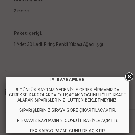
2 metre
Paket İçeriği:
1 Adet 30 Ledli Pirinç Renkli Yılbaşı Ağacı Işığı
İYİ BAYRAMLAR
9 GÜNLÜK BAYRAM NEDENİYLE GEREK FİRMAMIZDA
İLGİLİ ÜRÜNLER
GEREKSE KARGOLARDA OLUŞACAK YOĞUNLUĞU DİKKATE
ALARAK SİPARİŞLERİNİZİ LÜTFEN BEKLETMEYINIZ.
SİPARİŞLERİNİZ SIRAYA GÖRE ÇIKARTILACAKTIR.
Anında Kargo
FİRMAMIZ BAYRAMIN 2. GÜNÜ İTİBARİYLE AÇIKTIR.
TEX KARGO PAZAR GÜNÜ DE AÇIKTIR.