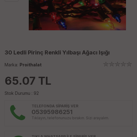
30 Ledli Pirinç Renkli Yılbaşı Ağacı Işığı
Marka:
Proithalat
65.07
TL
Stok Durumu : 92
TELEFONDA SİPARİŞ VER
05395986251
Tıklayın, telefonunuzu bırakın. Sizi arayalım.
TIKLA WHATSAPP İLE SİPARİŞ VER