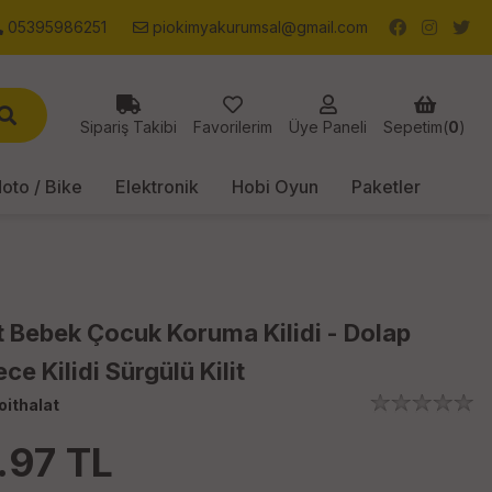
05395986251
piokimyakurumsal@gmail.com
Sipariş Takibi
Favorilerim
Üye Paneli
Sepetim(
0
)
oto / Bike
Elektronik
Hobi Oyun
Paketler
 Bebek Çocuk Koruma Kilidi - Dolap
e Kilidi Sürgülü Kilit
oithalat
.97
TL