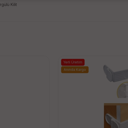
ülü Kilit
Yerli Üretim
Anında Kargo