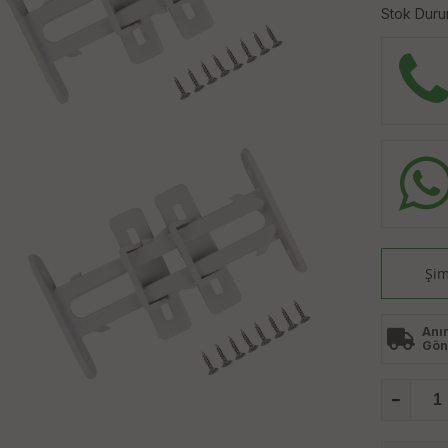
Stok Duru
Şim
Anı
Gön