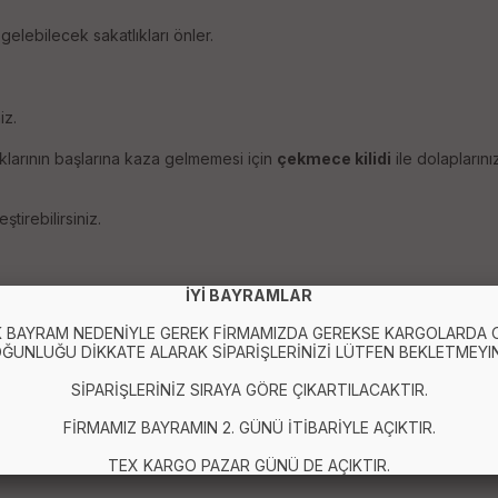
elebilecek sakatlıkları önler.
iz.
uklarının başlarına kaza gelmemesi için
çekmece kilidi
ile dolapların
tirebilirsiniz.
İYİ BAYRAMLAR
 BAYRAM NEDENİYLE GEREK FİRMAMIZDA GEREKSE KARGOLARDA
olapların kilitli kalabilmeleri için tasarlanmıştır.
ĞUNLUĞU DİKKATE ALARAK SİPARİŞLERİNİZİ LÜTFEN BEKLETMEYIN
içinse oldukça zordur.
SİPARİŞLERİNİZ SIRAYA GÖRE ÇIKARTILACAKTIR.
FİRMAMIZ BAYRAMIN 2. GÜNÜ İTİBARİYLE AÇIKTIR.
TEX KARGO PAZAR GÜNÜ DE AÇIKTIR.