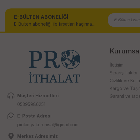
E-BÜLTEN ABONELİĞİ
E-Bülten aboneliği ile fırsatları kaçırma...
Kurumsa
İletişim
Sipariş Takibi
Gizlilik ve Kull
Kargo ve Taşıma
Müşteri Hizmetleri
Garanti ve İad
05395986251
E-Posta Adresi
piokimyakurumsal@gmail.com
Merkez Adresimiz