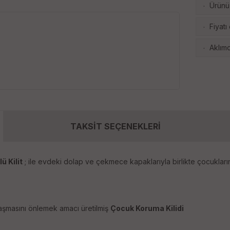
Ürünü 
·
Fiyatı
·
Aklımd
·
TAKSİT SEÇENEKLERİ
ü Kilit
; ile evdeki dolap ve çekmece kapaklarıyla birlikte çocukların
laşmasını önlemek amacı üretilmiş
Çocuk Koruma Kilidi