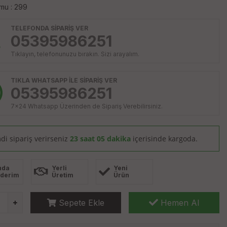
mu : 299
TELEFONDA SİPARİŞ VER
05395986251
Tıklayın, telefonunuzu bırakın. Sizi arayalım.
TIKLA WHATSAPP İLE SİPARİŞ VER
05395986251
7x24 Whatsapp Üzerinden de Sipariş Verebilirsiniz.
di sipariş verirseniz
23 saat 05 dakika
içerisinde kargoda.
nda
Yerli
Yeni
derim
Üretim
Ürün
Sepete Ekle
Hemen Al