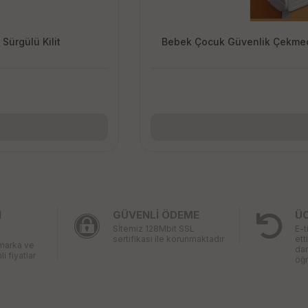
Sürgülü Kilit
Bebek Çocuk Güvenlik Çekmece
I
GÜVENLİ ÖDEME
Ü
Sİtemiz 128Mbit SSL
E-t
sertifikası ile korunmaktadır
ett
 marka ve
da
li fiyatlar
öğr