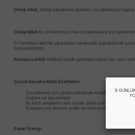
Dolap kilidi,
dolap kapaklarını açarken çocuklarınızın başına g
Dolap kilidi
ile çocuklarınızı olası kazalara karşı koruyabilirsin
Ev hanımları işleri ile uğraşırken yaramazlık yapabilecek çoc
koruyabilirsiniz.
Koruyucu kilidi
tehlikeli olarak görebileceğiniz her yere yerleş
Çocuk Koruma Kilidi Özellikleri:
9 GÜNLÜK
Çocuklarınız için zararlı olabilecek maddelerin bulunduğu d
YO
Sağlam ve dayanıklıdır.
Bu kilidi yetişkinler için açmak oldukça kolay çocuklar 
Kullanımı son derece pratik ve fonksiyoneldir.
Paket İçeriği: