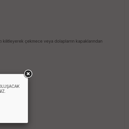
ızı kilitleyerek çekmece veya dolaplarrın kapaklarından
 OLUŞACAK
IZ.