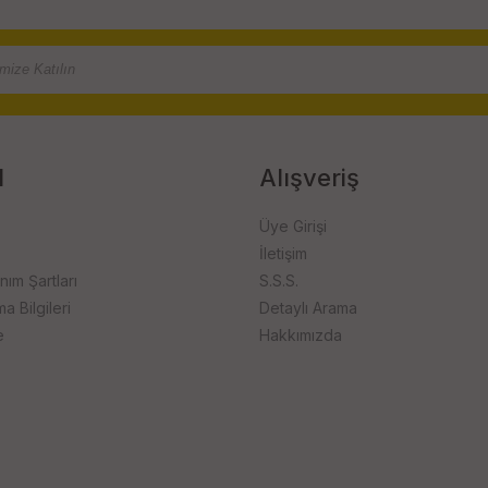
l
Alışveriş
Üye Girişi
İletişim
anım Şartları
S.S.S.
 Bilgileri
Detaylı Arama
e
Hakkımızda