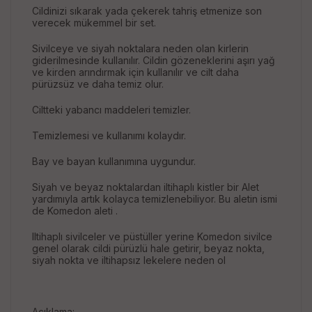
Cildinizi sıkarak yada çekerek tahriş etmenize son
verecek mükemmel bir set.
Sivilceye ve siyah noktalara neden olan kirlerin
giderilmesinde kullanılır. Cildin gözeneklerini aşırı yağ
ve kirden arındırmak için kullanılır ve cilt daha
pürüzsüz ve daha temiz olur.
Ciltteki yabancı maddeleri temizler.
Temizlemesi ve kullanımı kolaydır.
Bay ve bayan kullanımına uygundur.
Siyah ve beyaz noktalardan iltihaplı kistler bir Alet
yardımıyla artık kolayca temizlenebiliyor. Bu aletin ismi
de Komedon aleti .
Iltihaplı sivilceler ve püstüller yerine Komedon sivilce
genel olarak cildi pürüzlü hale getirir, beyaz nokta,
siyah nokta ve iltihapsız lekelere neden ol
Açıklama: