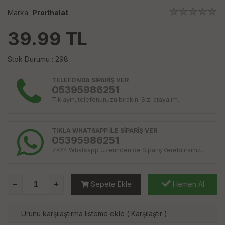
Marka:
Proithalat
39.99
TL
Stok Durumu : 298
TELEFONDA SİPARİŞ VER
05395986251
Tıklayın, telefonunuzu bırakın. Sizi arayalım.
TIKLA WHATSAPP İLE SİPARİŞ VER
05395986251
7x24 Whatsapp Üzerinden de Sipariş Verebilirsiniz.
Sepete Ekle
Hemen Al
Ürünü karşılaştırma listeme ekle
(
Karşılaştır
)
·