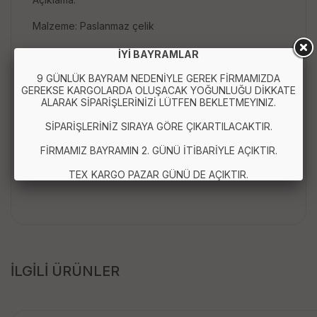
Malzeme: Paslanmaz çelik
Boyut: 13 cm
İYİ BAYRAMLAR
Renk: Gümüş
9 GÜNLÜK BAYRAM NEDENİYLE GEREK FİRMAMIZDA
GEREKSE KARGOLARDA OLUŞACAK YOĞUNLUĞU DİKKATE
ALARAK SİPARİŞLERİNİZİ LÜTFEN BEKLETMEYINIZ.
SİPARİŞLERİNİZ SIRAYA GÖRE ÇIKARTILACAKTIR.
Paket içeriği:
FİRMAMIZ BAYRAMIN 2. GÜNÜ İTİBARİYLE AÇIKTIR.
4 Adet çift taraflı komedo sivilce temizleme SET
TEX KARGO PAZAR GÜNÜ DE AÇIKTIR.
İLGİLİ ÜRÜNLER