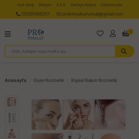
Üye Girişi
İletişim
S.S.S.
Detaylı Arama
Hakkımızda
05395986251
piokimyakurumsal@gmail.com
0
Anasayfa
Giyim Kozmetik
Kişisel Bakım Kozmetik