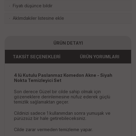
Fiyatı düşünce bildir
·
Aklımdakiler listesine ekle
·
ÜRÜN DETAYI
TAKSİT SEÇENEKLERİ
ÜRÜN YORUMLARI
4 lü Kutulu Paslanmaz Komedon Akne - Siyah
Nokta Temizleyici Set
Son derece Güzel bir cilde sahip olmak için
gözeneklere derinlemesine nüfuz ederek güçlü
temizlik sağlamaktan geçer.
Cildinizi sadece 1 kullanımdan sonra yumuşak ve
pürüzsüz bir hale getirebileceksiniz.
Cilde zarar vermeden temizleme yapar.