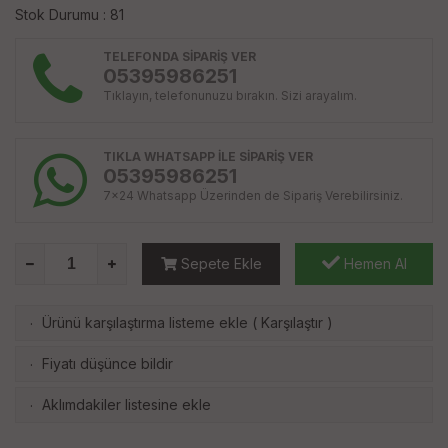
Stok Durumu : 81
TELEFONDA SİPARİŞ VER
05395986251
Tıklayın, telefonunuzu bırakın. Sizi arayalım.
TIKLA WHATSAPP İLE SİPARİŞ VER
05395986251
7x24 Whatsapp Üzerinden de Sipariş Verebilirsiniz.
Sepete Ekle
Hemen Al
Ürünü karşılaştırma listeme ekle
(
Karşılaştır
)
·
Fiyatı düşünce bildir
·
Aklımdakiler listesine ekle
·