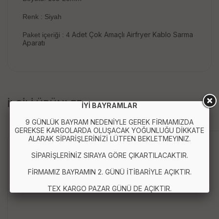
Renk : Siyah
Adet Çok Amaçlı Airfryer Kablo Sarma
Paket içeriği : 4
Aparatı
İLGİLİ ÜRÜNLER
İYİ BAYRAMLAR
9 GÜNLÜK BAYRAM NEDENİYLE GEREK FİRMAMIZDA
GEREKSE KARGOLARDA OLUŞACAK YOĞUNLUĞU DİKKATE
ALARAK SİPARİŞLERİNİZİ LÜTFEN BEKLETMEYINIZ.
Anında Kargo
SİPARİŞLERİNİZ SIRAYA GÖRE ÇIKARTILACAKTIR.
FİRMAMIZ BAYRAMIN 2. GÜNÜ İTİBARİYLE AÇIKTIR.
TEX KARGO PAZAR GÜNÜ DE AÇIKTIR.