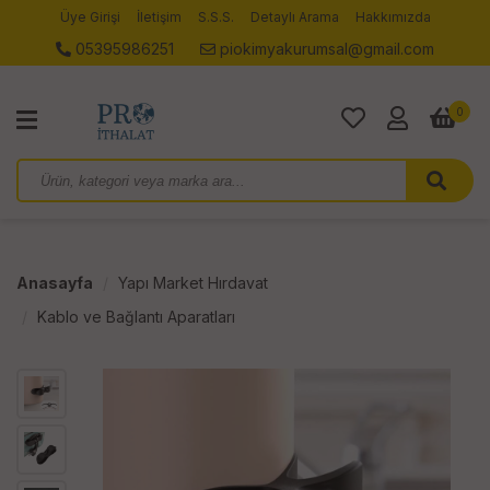
Üye Girişi
İletişim
S.S.S.
Detaylı Arama
Hakkımızda
05395986251
piokimyakurumsal@gmail.com
0
Anasayfa
Yapı Market Hırdavat
Kablo ve Bağlantı Aparatları