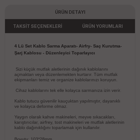
ÜRÜN DETAYI
TAKSİT SEÇENEKLERİ
ÜRÜN YORUMLARI
4 Lü Set Kablo Sarma Aparatı- Airfry- Saç Kurutma-
Şarj Kablosu - Düzenleyici Toparlayıcı
Sizi küçük mutfak aletlerinin dağınık kablolarını
açmaktan veya düzenlemekten kurtarır. Tüm mutfak
ekipmanları temiz ve organize kablolarınızı koruyun.
Cihaz kablolarını tek elle kolayca sarmanıza izin verir.
Kablo tutucu güvenilir kauçuktan yapılmıştır, dayanıklı
ve kolayca deforme olmaz.
Yaygın olarak kahve makineleri, meyve sıkacakları,
karıştırıcılar, airfrey, tost makineleri ve mutfak aletlerinin
kablo dağınıklığını toparlamak için kullanılır.
Boyutu: 103*28mm