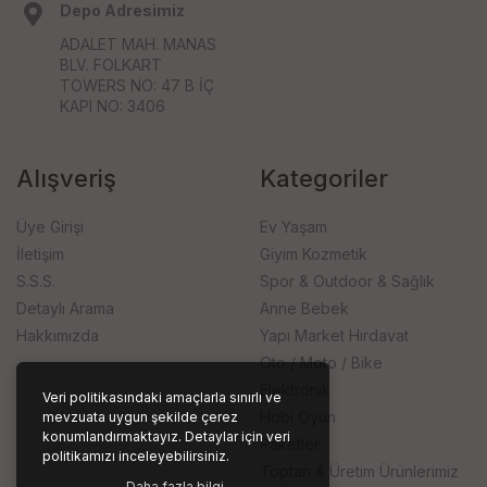
Depo Adresimiz
ADALET MAH. MANAS
BLV. FOLKART
TOWERS NO: 47 B İÇ
KAPI NO: 3406
Alışveriş
Kategoriler
Üye Girişi
Ev Yaşam
İletişim
Giyim Kozmetik
S.S.S.
Spor & Outdoor & Sağlık
Detaylı Arama
Anne Bebek
Hakkımızda
Yapı Market Hırdavat
Oto / Moto / Bike
Elektronik
Veri politikasındaki amaçlarla sınırlı ve
Hobi Oyun
mevzuata uygun şekilde çerez
konumlandırmaktayız. Detaylar için veri
Paketler
politikamızı inceleyebilirsiniz.
Toptan & Üretim Ürünlerimiz
Daha fazla bilgi