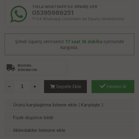
TIKLA WHATSAPP İLE SİPARİŞ VER
05395986251
7x24 Whatsapp Üzerinden de Sipariş Verebilirsiniz.
Şimdi sipariş verirseniz
17 saat 36 dakika
içerisinde
kargoda.
Anında
Gönderim
Sepete Ekle
Hemen Al
Ürünü karşılaştırma listeme ekle
(
Karşılaştır
)
·
Fiyatı düşünce bildir
·
Aklımdakiler listesine ekle
·