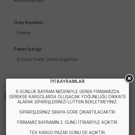
kullanılmaktadır.
Ürün Renkleri:
- Pembe
Paket İçeriği:
- 6 Gözlü Pratik Çanta Organizer
İYİ BAYRAMLAR
9 GÜNLÜK BAYRAM NEDENİYLE GEREK FİRMAMIZDA
İLGİLİ ÜRÜNLER
GEREKSE KARGOLARDA OLUŞACAK YOĞUNLUĞU DİKKATE
ALARAK SİPARİŞLERİNİZİ LÜTFEN BEKLETMEYINIZ.
SİPARİŞLERİNİZ SIRAYA GÖRE ÇIKARTILACAKTIR.
FİRMAMIZ BAYRAMIN 2. GÜNÜ İTİBARİYLE AÇIKTIR.
TEX KARGO PAZAR GÜNÜ DE AÇIKTIR.