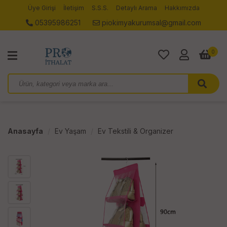
Üye Girişi
İletişim
S.S.S.
Detaylı Arama
Hakkımızda
05395986251
piokimyakurumsal@gmail.com
0
Anasayfa
Ev Yaşam
Ev Tekstili & Organizer