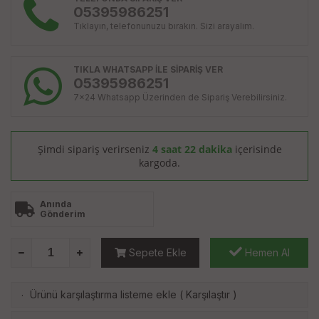
05395986251
Tıklayın, telefonunuzu bırakın. Sizi arayalım.
TIKLA WHATSAPP İLE SİPARİŞ VER
05395986251
7x24 Whatsapp Üzerinden de Sipariş Verebilirsiniz.
Şimdi sipariş verirseniz
4 saat 22 dakika
içerisinde
kargoda.
Anında
Gönderim
Sepete Ekle
Hemen Al
Ürünü karşılaştırma listeme ekle
(
Karşılaştır
)
·