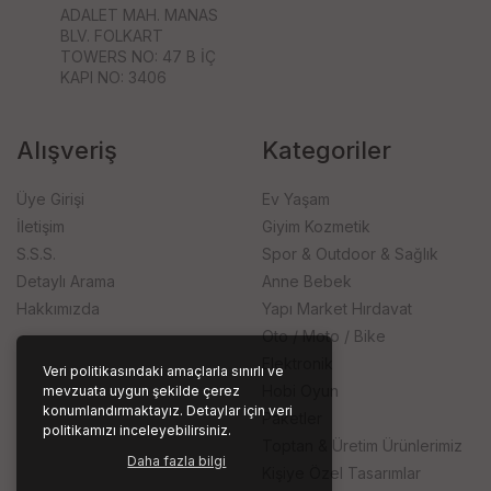
ADALET MAH. MANAS
BLV. FOLKART
TOWERS NO: 47 B İÇ
KAPI NO: 3406
Alışveriş
Kategoriler
Üye Girişi
Ev Yaşam
İletişim
Giyim Kozmetik
S.S.S.
Spor & Outdoor & Sağlık
Detaylı Arama
Anne Bebek
Hakkımızda
Yapı Market Hırdavat
Oto / Moto / Bike
Elektronik
Veri politikasındaki amaçlarla sınırlı ve
Hobi Oyun
mevzuata uygun şekilde çerez
konumlandırmaktayız. Detaylar için veri
Paketler
politikamızı inceleyebilirsiniz.
Toptan & Üretim Ürünlerimiz
Daha fazla bilgi
Kişiye Özel Tasarımlar