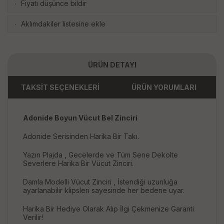
Fiyatı düşünce bildir
·
Aklımdakiler listesine ekle
·
ÜRÜN DETAYI
TAKSİT SEÇENEKLERİ
ÜRÜN YORUMLARI
Adonide Boyun Vücut Bel Zinciri
Adonide Serisinden Harika Bir Takı.
Yazın Plajda , Gecelerde ve Tüm Sene Dekolte
Severlere Harika Bir Vücut Zinciri.
Damla Modelli Vücut Zinciri , İstendiği uzunluğa
ayarlanabilir klipsleri sayesinde her bedene uyar.
Harika Bir Hediye Olarak Alıp İlgi Çekmenize Garanti
Verilir!