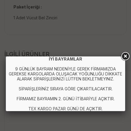
Paket İçeriği :
1 Adet Vücut Bel Zinciri
İLGİLİ ÜRÜNLER
İYİ BAYRAMLAR
9 GÜNLÜK BAYRAM NEDENİYLE GEREK FİRMAMIZDA
GEREKSE KARGOLARDA OLUŞACAK YOĞUNLUĞU DİKKATE
Anında Kargo
ALARAK SİPARİŞLERİNİZİ LÜTFEN BEKLETMEYINIZ.
SİPARİŞLERİNİZ SIRAYA GÖRE ÇIKARTILACAKTIR.
FİRMAMIZ BAYRAMIN 2. GÜNÜ İTİBARİYLE AÇIKTIR.
TEX KARGO PAZAR GÜNÜ DE AÇIKTIR.