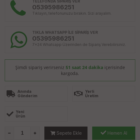
TELEFONDA SİPARİŞ VER
05395986251
Tıklayın, telefonunuzu bırakın. Sizi arayalım.
TIKLA WHATSAPP İLE SİPARİŞ VER
05395986251
7x24 Whatsapp Üzerinden de Sipariş Verebilirsiniz.
Şimdi sipariş verirseniz
51 saat 24 dakika
içerisinde
kargoda.
Anında
Yerli
Gönderim
Üretim
Yeni
Ürün
Sepete Ekle
Hemen Al