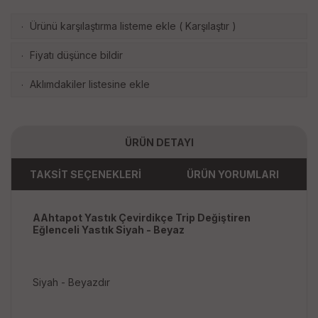
Ürünü karşılaştırma listeme ekle
(
Karşılaştır
)
·
Fiyatı düşünce bildir
·
Aklımdakiler listesine ekle
·
ÜRÜN DETAYI
TAKSİT SEÇENEKLERİ
ÜRÜN YORUMLARI
AAhtapot Yastık Çevirdikçe Trip Değiştiren
Eğlenceli Yastık Siyah - Beyaz
Siyah - Beyazdır