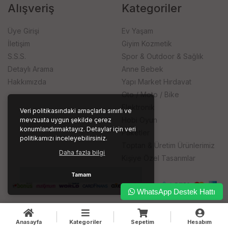
Alışveriş
Kategoriler
Üye Girişi
Ev Yaşam
İletişim
Giyim Kozmetik
S.S.S.
Spor & Outdoor & Sağlık
Detaylı Arama
Anne Bebek
Hakkımızda
Yapı Market Hırdavat
Oto / Moto / Bike
Elektronik
Veri politikasındaki amaçlarla sınırlı ve
Hobi Oyun
mevzuata uygun şekilde çerez
konumlandırmaktayız. Detaylar için veri
Paketler
politikamızı inceleyebilirsiniz.
Toptan & Üretim Ürünlerimiz
Daha fazla bilgi
Kişiye Özel Tasarımlar
Tamam
WhatsApp Destek Hattı
Anasayfa
Kategoriler
Sepetim
Hesabım