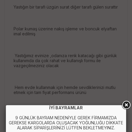
Yastığın bir tarafı üzgün surat diğer tarafı gülen surattır
Polar kumaş üzerine nakış işleme ve boncuk elyaftan
imal edilmiş
Yastığımız evinize ,odanıza renk katacağı gibi günlük
kullanımda da çok rahat ve kullanışlı formu ile
vazgeçilmeziniz olacak
Hem evde kullanmak için hemde sevdiklerinizi mutlu
etmek için tam fiyat performans ürünü
İYİ BAYRAMLAR
Ürün ölçüsü :
28 cm
9 GÜNLÜK BAYRAM NEDENİYLE GEREK FİRMAMIZDA
GEREKSE KARGOLARDA OLUŞACAK YOĞUNLUĞU DİKKATE
ALARAK SİPARİŞLERİNİZİ LÜTFEN BEKLETMEYINIZ.