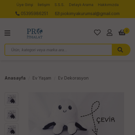
Üye Girişi
İletişim
S.S.S.
Detaylı Arama
Hakkımızda
05395986251
piokimyakurumsal@gmail.com
0
Anasayfa
Ev Yaşam
Ev Dekorasyon