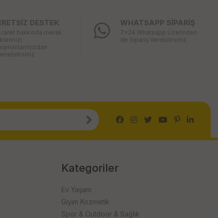
CRETSİZ DESTEK
WHATSAPP SİPARİŞ
icaret hakkında merak
7x24 Whatsapp Üzerinden
iklerinizi
de Sipariş Verebilirsiniz.
nışmanlarımızdan
enebilirsiniz
Kategoriler
Ev Yaşam
Giyim Kozmetik
Spor & Outdoor & Sağlık