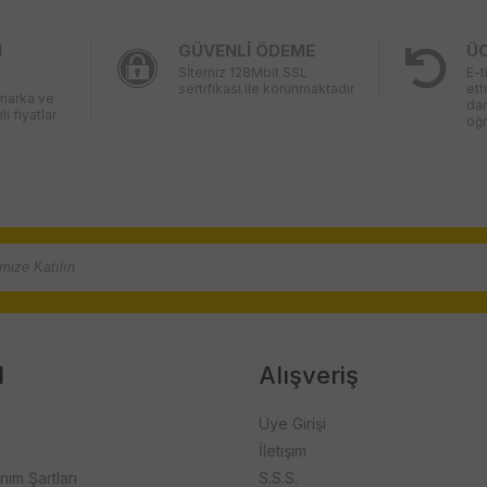
I
GÜVENLİ ÖDEME
Ü
Sİtemiz 128Mbit SSL
E-t
sertifikası ile korunmaktadır
ett
 marka ve
da
li fiyatlar
öğr
l
Alışveriş
Üye Girişi
İletişim
anım Şartları
S.S.S.