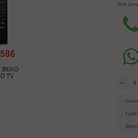
Stok Durum
Ürünü 
·
Fiyatı
·
Aklımd
·