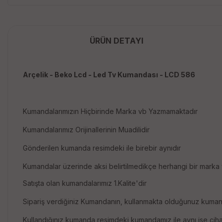
ÜRÜN DETAYI
Arçelik - Beko Lcd - Led Tv Kumandası - LCD 586
Kumandalarımızın Hiçbirinde Marka vb Yazmamaktadır
Kumandalarımız Orijinallerinin Muadilidir
Gönderilen kumanda resimdeki ile birebir aynıdır
Kumandalar üzerinde aksi belirtilmedikçe herhangi bir marka
Satışta olan kumandalarımız 1.Kalite'dir
Sipariş verdiğiniz Kumandanın, kullanmakta olduğunuz kumand
Kullandığınız kumanda resimdeki kumandamız ile aynı ise cihazı