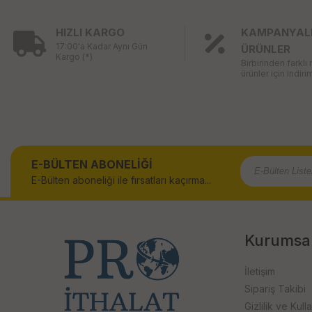
HIZLI KARGO
KAMPANYAL
17:00'a Kadar Aynı Gün
ÜRÜNLER
Kargo (*)
Birbirinden farklı
ürünler için indirim
E-BÜLTEN ABONELİĞİ
E-Bülten aboneliği ile fırsatları kaçırma...
Kurumsa
İletişim
Sipariş Takibi
Gizlilik ve Kull