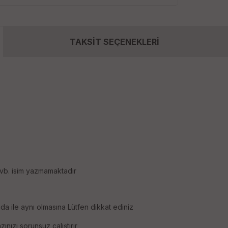
TAKSİT SEÇENEKLERİ
 vb. isim yazmamaktadır
a ile aynı olmasına Lütfen dikkat ediniz
nızı sorunsuz çalıştırır