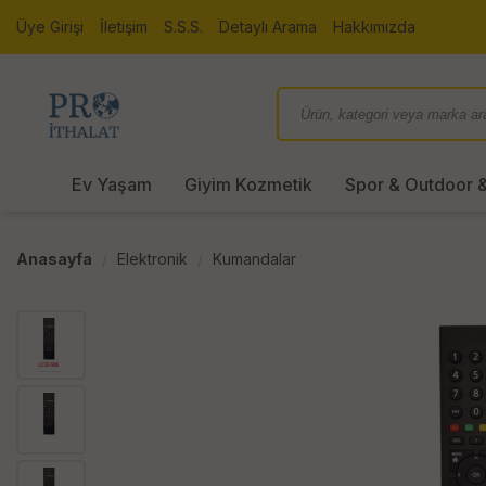
Üye Girişi
İletişim
S.S.S.
Detaylı Arama
Hakkımızda
Ev Yaşam
Giyim Kozmetik
Spor & Outdoor &
Anasayfa
Elektronik
Kumandalar