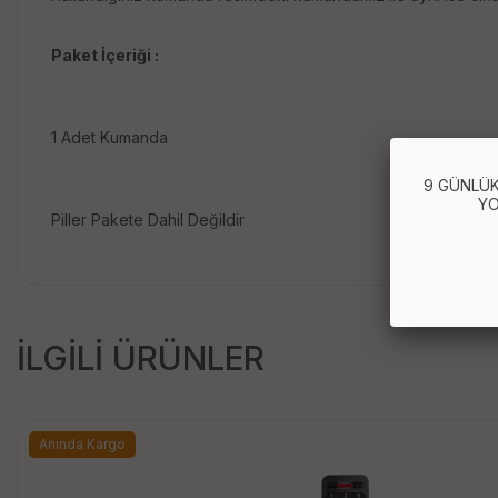
Paket İçeriği :
1 Adet Kumanda
9 GÜNLÜK
YO
Piller Pakete Dahil Değildir
İLGİLİ ÜRÜNLER
Anında Kargo