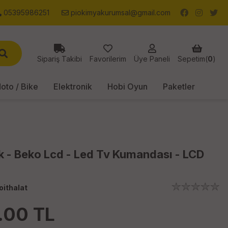
05395986251
piokimyakurumsal@gmail.com
Sipariş Takibi
Favorilerim
Üye Paneli
Sepetim(
0
)
oto / Bike
Elektronik
Hobi Oyun
Paketler
k - Beko Lcd - Led Tv Kumandası - LCD
oithalat
.00
TL