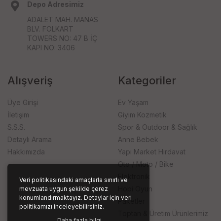
Depo Adresimiz
ADALET MAH. MANAS
BLV. FOLKART
TOWERS NO: 47 B İÇ
KAPI NO: 3406
Alışveriş
Kategoriler
Üye Girişi
Ev Yaşam
İletişim
Giyim Kozmetik
S.S.S.
Spor & Outdoor & Sağlık
Detaylı Arama
Anne Bebek
Hakkımızda
Yapı Market Hırdavat
Oto / Moto / Bike
Elektronik
Veri politikasındaki amaçlarla sınırlı ve
Hobi Oyun
mevzuata uygun şekilde çerez
konumlandırmaktayız. Detaylar için veri
Paketler
politikamızı inceleyebilirsiniz.
Toptan & Üretim Ürünlerimiz
Daha fazla bilgi