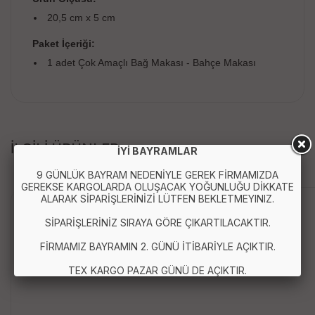
20,5 cm x 5 cm
Paket İçeriği:
1 adet Çok Amaçlı Bağ Makası - Bahçe Makası
İLGİLİ ÜRÜNLER
İYİ BAYRAMLAR
9 GÜNLÜK BAYRAM NEDENİYLE GEREK FİRMAMIZDA
GEREKSE KARGOLARDA OLUŞACAK YOĞUNLUĞU DİKKATE
ALARAK SİPARİŞLERİNİZİ LÜTFEN BEKLETMEYINIZ.
Anında Kargo
SİPARİŞLERİNİZ SIRAYA GÖRE ÇIKARTILACAKTIR.
FİRMAMIZ BAYRAMIN 2. GÜNÜ İTİBARİYLE AÇIKTIR.
TEX KARGO PAZAR GÜNÜ DE AÇIKTIR.