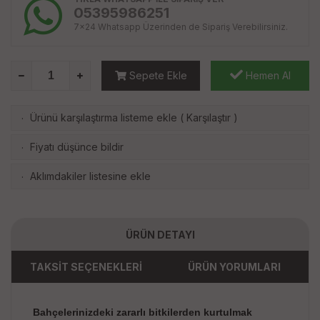
05395986251
7x24 Whatsapp Üzerinden de Sipariş Verebilirsiniz.
Sepete Ekle
Hemen Al
Ürünü karşılaştırma listeme ekle
(
Karşılaştır
)
·
Fiyatı düşünce bildir
·
Aklımdakiler listesine ekle
·
ÜRÜN DETAYI
TAKSİT SEÇENEKLERİ
ÜRÜN YORUMLARI
Bahçelerinizdeki zararlı bitkilerden kurtulmak