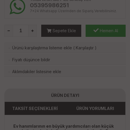
05395986251
7x24 Whatsapp Üzerinden de Sipariş Verebilirsiniz.
Sepete Ekle
Hemen Al
Ürünü karşılaştırma listeme ekle
(
Karşılaştır
)
·
Fiyatı düşünce bildir
·
Aklımdakiler listesine ekle
·
ÜRÜN DETAYI
TAKSİT SEÇENEKLERİ
ÜRÜN YORUMLARI
Ev hanımlarının en büyük yardımcıları olan küçük