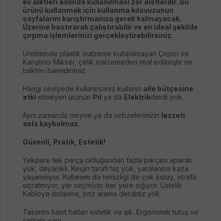
ev aletleri aslında kullanılması zor aletlerdir. Bu
ürünü kullanmak için kullanma kılavuzunun
sayfalarını karıştırmanıza gerek kalmayacak.
Üzerine bastırarak çalıştırabilir ve en ideal şekilde
çırpma işlemlerinizi gerçekleştirebilirsiniz.
Üretiminde plastik malzeme kullanılmayan Çırpıcı ve
Karıştırıcı Mikser, çelik malzemeden imal edilmiştir ve
bakteri barındırmaz.
Hangi seviyede kullanırsanız kullanın
aile bütçesine
etki
etmeyen ürünün
Pil
ya da
Elektrik
derdi yok.
Aynı zamanda meyve ya da sebzelerinizin
lezzeti
asla kaybolmaz.
Güvenli, Pratik, Estetik!
Yekpare tek parça olduğundan fazla parçası aparatı
yok, dayanıklı. Kesjin tarafı hiç yok, yaralanma kaza
yaşanmıyor. Kullanımı da temizliği de çok kolay, etrafa
sıçratmıyor, yer seçmiyor her yere sığıyor. Üstelik
Kabloya dolanma, priz arama derdiniz yok.
Tasarımı basit hatları estetik ve şık. Ergonomik tutuş ve
sağlam yapı.