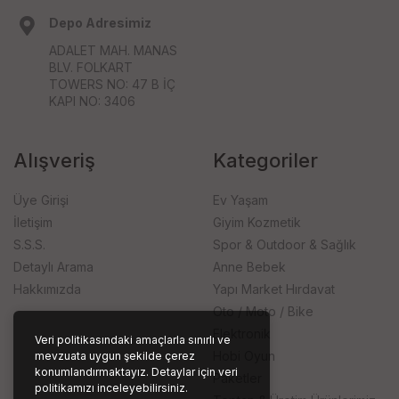
Depo Adresimiz
ADALET MAH. MANAS
BLV. FOLKART
TOWERS NO: 47 B İÇ
KAPI NO: 3406
Alışveriş
Kategoriler
Üye Girişi
Ev Yaşam
İletişim
Giyim Kozmetik
S.S.S.
Spor & Outdoor & Sağlık
Detaylı Arama
Anne Bebek
Hakkımızda
Yapı Market Hırdavat
Oto / Moto / Bike
Elektronik
Veri politikasındaki amaçlarla sınırlı ve
Hobi Oyun
mevzuata uygun şekilde çerez
konumlandırmaktayız. Detaylar için veri
Paketler
politikamızı inceleyebilirsiniz.