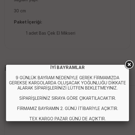
30 cm
Paket İçeriği:
1 adet Bas Çek El Mikseri
İYİ BAYRAMLAR
İLGİLİ ÜRÜNLER
9 GÜNLÜK BAYRAM NEDENİYLE GEREK FİRMAMIZDA
GEREKSE KARGOLARDA OLUŞACAK YOĞUNLUĞU DİKKATE
ALARAK SİPARİŞLERİNİZİ LÜTFEN BEKLETMEYINIZ.
Anında Kargo
SİPARİŞLERİNİZ SIRAYA GÖRE ÇIKARTILACAKTIR.
FİRMAMIZ BAYRAMIN 2. GÜNÜ İTİBARİYLE AÇIKTIR.
TEX KARGO PAZAR GÜNÜ DE AÇIKTIR.