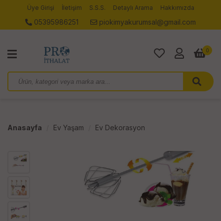
Üye Girişi
İletişim
S.S.S.
Detaylı Arama
Hakkımızda
05395986251
piokimyakurumsal@gmail.com
0
Anasayfa
Ev Yaşam
Ev Dekorasyon