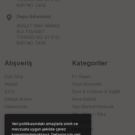
KAPI NO: 3406
Depo Adresimiz
ADALET MAH. MANAS
BLV. FOLKART
TOWERS NO: 47 B İÇ
KAPI NO: 3406
Alışveriş
Kategoriler
Üye Girişi
Ev Yaşam
İletişim
Giyim Kozmetik
S.S.S.
Spor & Outdoor & Sağlık
Detaylı Arama
Anne Bebek
Hakkımızda
Yapı Market Hırdavat
Oto / Moto / Bike
Elektronik
Veri politikasındaki amaçlarla sınırlı ve
Hobi Oyun
mevzuata uygun şekilde çerez
konumlandırmaktayız. Detaylar için veri