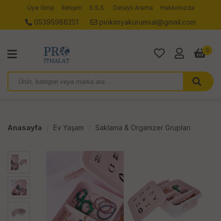
Üye Girişi
İletişim
S.S.S.
Detaylı Arama
Hakkımızda
05395986251
piokimyakurumsal@gmail.com
0
Anasayfa
Ev Yaşam
Saklama & Organizer Grupları