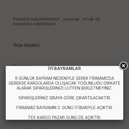
Kırtasiye malzemelerinizi , oyuncak , evrak da
muhafaza edebilirsiniz
Ürün ölçüleri
En
: 24 cm
İYİ BAYRAMLAR
Boy
: 24 cm
9 GÜNLÜK BAYRAM NEDENİYLE GEREK FİRMAMIZDA
GEREKSE KARGOLARDA OLUŞACAK YOĞUNLUĞU DİKKATE
Çap
: 11 cm
ALARAK SİPARİŞLERİNİZİ LÜTFEN BEKLETMEYINIZ.
SİPARİŞLERİNİZ SIRAYA GÖRE ÇIKARTILACAKTIR.
FİRMAMIZ BAYRAMIN 2. GÜNÜ İTİBARİYLE AÇIKTIR.
Paket içeriği
TEX KARGO PAZAR GÜNÜ DE AÇIKTIR.