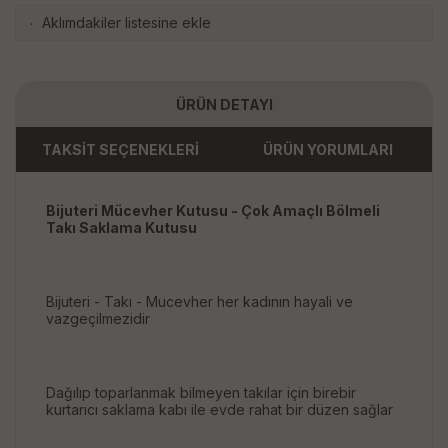
Aklımdakiler listesine ekle
·
ÜRÜN DETAYI
TAKSİT SEÇENEKLERİ
ÜRÜN YORUMLARI
Bijuteri Mücevher Kutusu - Çok Amaçlı Bölmeli
Takı Saklama Kutusu
Bijuteri - Takı - Mucevher her kadının hayali ve
vazgeçilmezidir
Dağılıp toparlanmak bilmeyen takılar için birebir
kurtarıcı saklama kabı ile evde rahat bir düzen sağlar