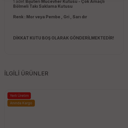
1 adet
Bijuteri Mücevher Kutusu - Çok Amaçlı
Bölmeli Takı Saklama Kutusu
Renk : Mor veya Pembe , Gri , Sarı dır
DİKKAT KUTU BOŞ OLARAK GÖNDERİLMEKTEDİR!
İLGİLİ ÜRÜNLER
Yerli Üretim
Anında Kargo