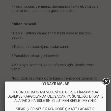
- 1 ürün sipariş vermeniz durumunda farklı ebatlarda 3
adet birden cable turtle gönderilecektir
Kullanım Şekli
1.Cable Turtleın yanaklarının birini veya ikisini ters
çevirin.
2.Kablonuzu istediğiniz kadar sarın.
3.Yanakları tekrar geri çevirin.
4.Kabloyu uzatmak ya da sökmek için işlemin tersini
yapın
Not :
Stok drumuna göre karışık renklerde gönderim
yapılır.
İYİ BAYRAMLAR
9 GÜNLÜK BAYRAM NEDENİYLE GEREK FİRMAMIZDA
GEREKSE KARGOLARDA OLUŞACAK YOĞUNLUĞU DİKKATE
ALARAK SİPARİŞLERİNİZİ LÜTFEN BEKLETMEYINIZ.
SİPARİŞLERİNİZ SIRAYA GÖRE ÇIKARTILACAKTIR.