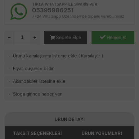
TIKLA WHATSAPP İLE SİPARİŞ VER
05395986251
7x24 Whatsapp Üzerinden de Sipariş Verebilirsiniz.
Sepete Ekle
Hemen Al
Ürünü karşılaştırma listeme ekle
(
Karşılaştır
)
·
Fiyatı düşünce bildir
·
Aklımdakiler listesine ekle
·
Stoga girince haber ver
·
ÜRÜN DETAYI
TAKSİT SEÇENEKLERİ
ÜRÜN YORUMLARI