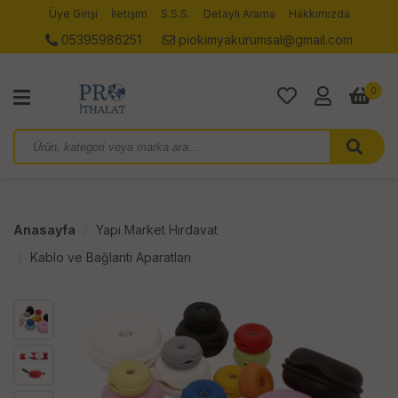
Üye Girişi
İletişim
S.S.S.
Detaylı Arama
Hakkımızda
05395986251
piokimyakurumsal@gmail.com
0
Anasayfa
Yapı Market Hırdavat
Kablo ve Bağlantı Aparatları