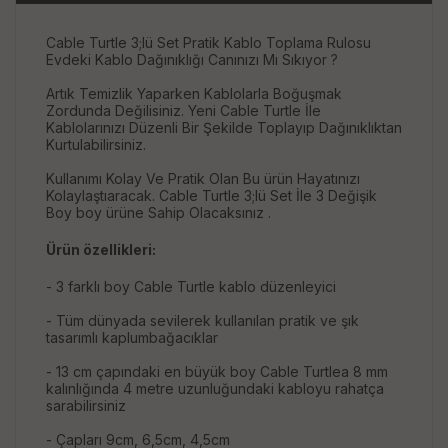
Cable Turtle 3;lü Set Pratik Kablo Toplama Rulosu
Evdeki Kablo Dağınıklığı Canınızı Mı Sıkıyor ?
Artık Temizlik Yaparken Kablolarla Boğuşmak
Zordunda Değilisiniz. Yeni Cable Turtle İle
Kablolarınızı Düzenli Bir Şekilde Toplayıp Dağınıklıktan
Kurtulabilirsiniz.
Kullanımı Kolay Ve Pratik Olan Bu ürün Hayatınızı
Kolaylaştıaracak. Cable Turtle 3;lü Set İle 3 Değişik
Boy boy ürüne Sahip Olacaksınız .
Ürün özellikleri:
- 3 farklı boy Cable Turtle kablo düzenleyici
- Tüm dünyada sevilerek kullanılan pratik ve şık
tasarımlı kaplumbağacıklar
- 13 cm çapındaki en büyük boy Cable Turtlea 8 mm
kalınlığında 4 metre uzunluğundaki kabloyu rahatça
sarabilirsiniz
- Çapları 9cm, 6,5cm, 4,5cm