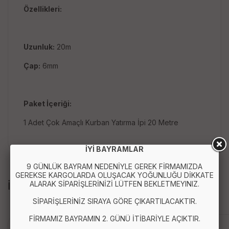
Özellikleri:
Uzunluk:
20m
Çap:
6mm
Paket İçeriği:
1 Adet Çok Amaçlı Kurban Yatırma İpi 20 Metre
İYİ BAYRAMLAR
9 GÜNLÜK BAYRAM NEDENİYLE GEREK FİRMAMIZDA
GEREKSE KARGOLARDA OLUŞACAK YOĞUNLUĞU DİKKATE
ALARAK SİPARİŞLERİNİZİ LÜTFEN BEKLETMEYINIZ.
İLGİLİ ÜRÜNLER
SİPARİŞLERİNİZ SIRAYA GÖRE ÇIKARTILACAKTIR.
FİRMAMIZ BAYRAMIN 2. GÜNÜ İTİBARİYLE AÇIKTIR.
Yerli Üretim