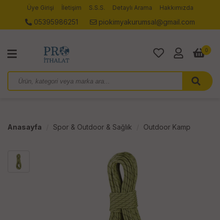
Üye Girişi
İletişim
S.S.S.
Detaylı Arama
Hakkımızda
05395986251
piokimyakurumsal@gmail.com
0
Anasayfa
Spor & Outdoor & Sağlık
Outdoor Kamp