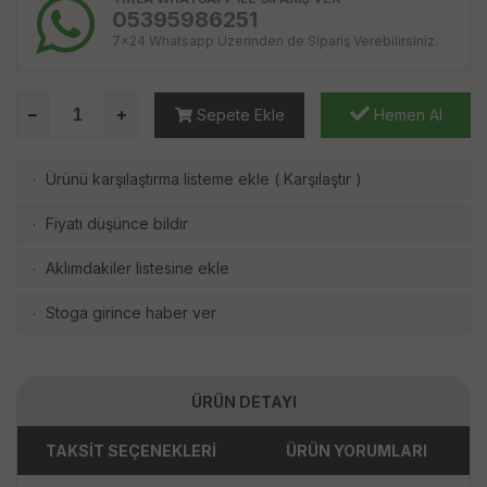
05395986251
7x24 Whatsapp Üzerinden de Sipariş Verebilirsiniz.
Sepete Ekle
Hemen Al
Ürünü karşılaştırma listeme ekle
(
Karşılaştır
)
·
Fiyatı düşünce bildir
·
Aklımdakiler listesine ekle
·
Stoga girince haber ver
·
ÜRÜN DETAYI
TAKSİT SEÇENEKLERİ
ÜRÜN YORUMLARI