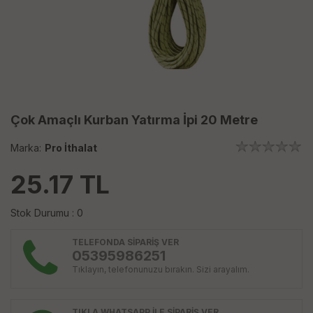
Çok Amaçlı Kurban Yatırma İpi 20 Metre
Marka:
Pro İthalat
25.17
TL
Stok Durumu : 0
TELEFONDA SİPARİŞ VER
05395986251
Tıklayın, telefonunuzu bırakın. Sizi arayalım.
TIKLA WHATSAPP İLE SİPARİŞ VER