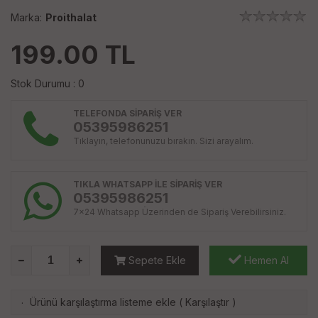
Marka:
Proithalat
199.00
TL
Stok Durumu : 0
TELEFONDA SİPARİŞ VER
05395986251
Tıklayın, telefonunuzu bırakın. Sizi arayalım.
TIKLA WHATSAPP İLE SİPARİŞ VER
05395986251
7x24 Whatsapp Üzerinden de Sipariş Verebilirsiniz.
Sepete Ekle
Hemen Al
Ürünü karşılaştırma listeme ekle
(
Karşılaştır
)
·