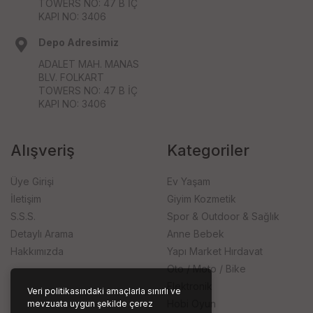
TOWERS NO: 47 B İÇ
KAPI NO: 3406
Depo Adresimiz
ADALET MAH. MANAS
BLV. FOLKART
TOWERS NO: 47 B İÇ
KAPI NO: 3406
Alışveriş
Kategoriler
Üye Girişi
Ev Yaşam
İletişim
Giyim Kozmetik
S.S.S.
Spor & Outdoor & Sağlık
Detaylı Arama
Anne Bebek
Hakkımızda
Yapı Market Hırdavat
Oto / Moto / Bike
Elektronik
Veri politikasındaki amaçlarla sınırlı ve
Hobi Oyun
mevzuata uygun şekilde çerez