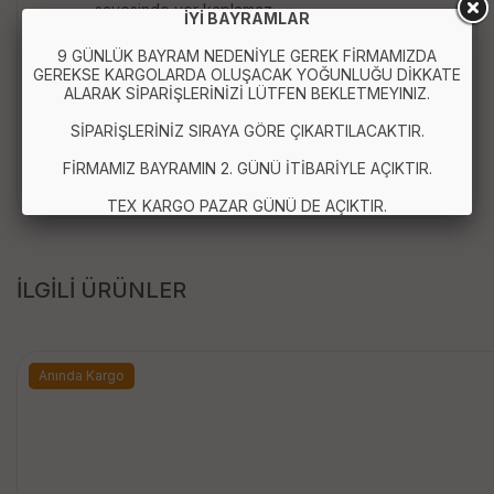
sayesinde yer kaplamaz.
İYİ BAYRAMLAR
Çelikten üretilmiştir.
9 GÜNLÜK BAYRAM NEDENİYLE GEREK FİRMAMIZDA
Ürün Boyutları:
GEREKSE KARGOLARDA OLUŞACAK YOĞUNLUĞU DİKKATE
ALARAK SİPARİŞLERİNİZİ LÜTFEN BEKLETMEYINIZ.
Çap: 24 cm
Derinlik: 14 cm
SİPARİŞLERİNİZ SIRAYA GÖRE ÇIKARTILACAKTIR.
Genişlik (Kulplar Açık Halde): 50 cm
Kalınlık (Katlanmış Halde): 2 cm
FİRMAMIZ BAYRAMIN 2. GÜNÜ İTİBARİYLE AÇIKTIR.
TEX KARGO PAZAR GÜNÜ DE AÇIKTIR.
İLGİLİ ÜRÜNLER
Anında Kargo