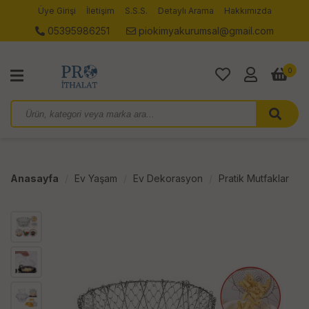
Üye Girişi
İletişim
S.S.S.
Detaylı Arama
Hakkımızda
05395986251
piokimyakurumsal@gmail.com
0
Anasayfa
Ev Yaşam
Ev Dekorasyon
Pratik Mutfaklar