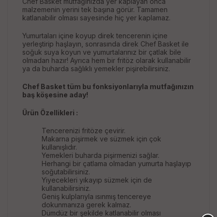
Chef Basket mutfağınızda yer kaplayan onca
malzemenin yerini tek başına görür. Tamamen
katlanabilir olması sayesinde hiç yer kaplamaz.
Yumurtaları içine koyup direk tencerenin içine
yerleştirip haşlayın, sonrasında direk Chef Basket ile
soğuk suya koyun ve yumurtalarınız bir çatlak bile
olmadan hazır! Ayrıca hem bir fritöz olarak kullanabilir
ya da buharda sağlıklı yemekler pişirebilirsiniz.
Chef Basket tüm bu fonksiyonlarıyla mutfağınızın
baş köşesine aday!
Ürün Özellikleri :
Tencerenizi fritöze çevirir.
Makarna pişirmek ve süzmek için çok
kullanışlıdır.
Yemekleri buharda pişirmenizi sağlar.
Herhangi bir çatlama olmadan yumurta haşlayıp
soğutabilirsiniz.
Yiyecekleri yıkayıp süzmek için de
kullanabilirsiniz.
Geniş kulplarıyla ısınmış tencereye
dokunmanıza gerek kalmaz.
Dümdüz bir şekilde katlanabilir olması