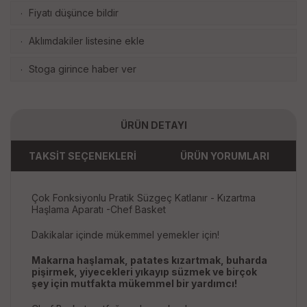
Fiyatı düşünce bildir
·
Aklımdakiler listesine ekle
·
Stoga girince haber ver
·
ÜRÜN DETAYI
TAKSİT SEÇENEKLERİ
ÜRÜN YORUMLARI
Çok Fonksiyonlu Pratik Süzgeç Katlanır - Kızartma
Haşlama Aparatı -Chef Basket
Dakikalar içinde mükemmel yemekler için!
Makarna haşlamak, patates kızartmak, buharda
pişirmek, yiyecekleri yıkayıp süzmek ve birçok
şey için mutfakta mükemmel bir yardımcı!