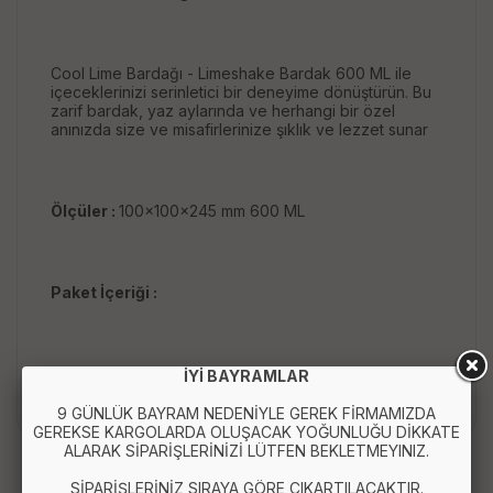
Cool Lime Bardağı - Limeshake Bardak 600 ML ile
içeceklerinizi serinletici bir deneyime dönüştürün. Bu
zarif bardak, yaz aylarında ve herhangi bir özel
anınızda size ve misafirlerinize şıklık ve lezzet sunar
Ölçüler :
100x100x245 mm 600 ML
Paket İçeriği :
1 Adet Cool Lime Bardağı - Limeshake Bardak 600 ML
İYİ BAYRAMLAR
9 GÜNLÜK BAYRAM NEDENİYLE GEREK FİRMAMIZDA
GEREKSE KARGOLARDA OLUŞACAK YOĞUNLUĞU DİKKATE
ALARAK SİPARİŞLERİNİZİ LÜTFEN BEKLETMEYINIZ.
SİPARİŞLERİNİZ SIRAYA GÖRE ÇIKARTILACAKTIR.