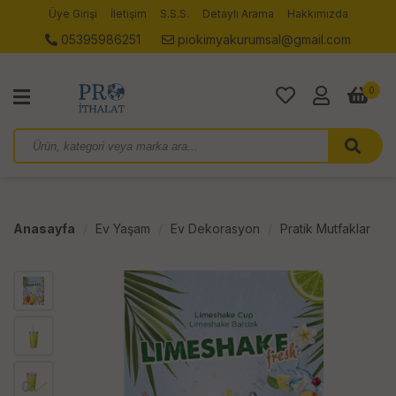
Üye Girişi
İletişim
S.S.S.
Detaylı Arama
Hakkımızda
05395986251
piokimyakurumsal@gmail.com
0
Anasayfa
Ev Yaşam
Ev Dekorasyon
Pratik Mutfaklar