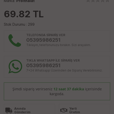
Marka:
Proithalat
69.82
TL
Stok Durumu : 299
TELEFONDA SİPARİŞ VER
05395986251
Tıklayın, telefonunuzu bırakın. Sizi arayalım.
TIKLA WHATSAPP İLE SİPARİŞ VER
05395986251
7x24 Whatsapp Üzerinden de Sipariş Verebilirsiniz.
Şimdi sipariş verirseniz
12 saat 37 dakika
içerisinde
kargoda.
Anında
Yerli
Gönderim
Üretim