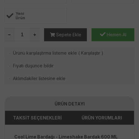
Yeni
Ürün
Sepete Ekle
Hemen Al
Ürünü karşılaştırma listeme ekle
(
Karşılaştır
)
·
Fiyatı düşünce bildir
·
Aklımdakiler listesine ekle
·
ÜRÜN DETAYI
TAKSİT SEÇENEKLERİ
ÜRÜN YORUMLARI
Cool Lime Bardağı - Limeshake Bardak 600 ML