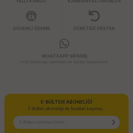
HIZLI KARGO
KAMPANYALI ÜRÜNLER
GÜVENLİ ÖDEME
ÜCRETSİZ DESTEK
WHATSAPP SİPARİŞ
7x24 Whatsapp Üzerinden de Sipariş Verebilirsiniz.
E-BÜLTEN ABONELİĞİ
E-Bülten aboneliği ile fırsatları kaçırma...