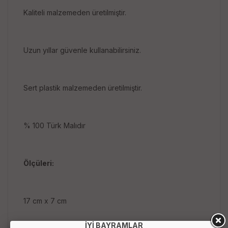
Kaliteli malzemeden üretilmiştir.
Uzun yıllar güvenle kullanabilirsiniz.
Sert plastik malzemeden üretilmiştir.
% 100 Türk Malıdır
Ölçüleri:
17 cm x 7 cm
İYİ BAYRAMLAR