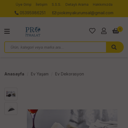
Üye Girişi
İletişim
S.S.S.
Detaylı Arama
Hakkımızda
05395986251
piokimyakurumsal@gmail.com
0
Anasayfa
Ev Yaşam
Ev Dekorasyon