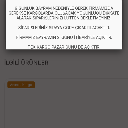
Paket İçeriği:
9 GÜNLÜK BAYRAM NEDENİYLE GEREK FİRMAMIZDA
GEREKSE KARGOLARDA OLUŞACAK YOĞUNLUĞU DİKKATE
ALARAK SİPARİŞLERİNİZİ LÜTFEN BEKLETMEYINIZ.
1 adet Dekoratif Plastik Lüks Peçetelik
SİPARİŞLERİNİZ SIRAYA GÖRE ÇIKARTILACAKTIR.
FİRMAMIZ BAYRAMIN 2. GÜNÜ İTİBARİYLE AÇIKTIR.
TEX KARGO PAZAR GÜNÜ DE AÇIKTIR.
İLGİLİ ÜRÜNLER
Anında Kargo