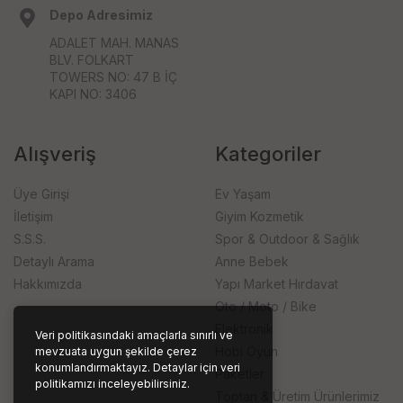
Depo Adresimiz
ADALET MAH. MANAS
BLV. FOLKART
TOWERS NO: 47 B İÇ
KAPI NO: 3406
Alışveriş
Kategoriler
Üye Girişi
Ev Yaşam
İletişim
Giyim Kozmetik
S.S.S.
Spor & Outdoor & Sağlık
Detaylı Arama
Anne Bebek
Hakkımızda
Yapı Market Hırdavat
Oto / Moto / Bike
Elektronik
Veri politikasındaki amaçlarla sınırlı ve
Hobi Oyun
mevzuata uygun şekilde çerez
konumlandırmaktayız. Detaylar için veri
Paketler
politikamızı inceleyebilirsiniz.
Toptan & Üretim Ürünlerimiz