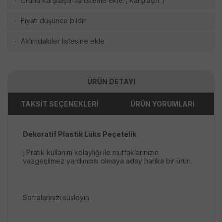
Ürünü karşılaştırma listeme ekle
(
Karşılaştır
)
·
Fiyatı düşünce bildir
·
Aklımdakiler listesine ekle
·
ÜRÜN DETAYI
TAKSİT SEÇENEKLERİ
ÜRÜN YORUMLARI
Dekoratif Plastik Lüks Peçetelik
; Pratik kullanım kolaylığı ile mutfaklarınızın
vazgeçilmez yardımcısı olmaya aday harika bir ürün.
Sofralarınızı süsleyin.