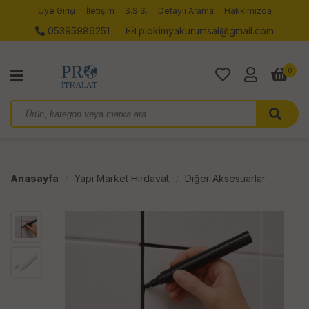
Üye Girişi
İletişim
S.S.S.
Detaylı Arama
Hakkımızda
05395986251
piokimyakurumsal@gmail.com
0
Anasayfa
Yapı Market Hırdavat
Diğer Aksesuarlar