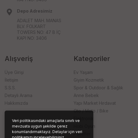
Depo Adresimiz
ADALET MAH. MANAS
BLV. FOLKART
TOWERS NO: 47 B İÇ
KAPI NO: 3406
Alışveriş
Kategoriler
Üye Girişi
Ev Yaşam
İletişim
Giyim Kozmetik
S.S.S.
Spor & Outdoor & Sağlık
Detaylı Arama
Anne Bebek
Hakkımızda
Yapı Market Hırdavat
Oto / Moto / Bike
Elektronik
Veri politikasındaki amaçlarla sınırlı ve
Hobi Oyun
mevzuata uygun şekilde çerez
konumlandırmaktayız. Detaylar için veri
Paketler
politikamızı inceleyebilirsiniz.