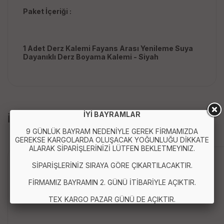
Paket İçeriği :
1 Adet
Derz Kalemi Fayans Arası Yenileme Suya
Dayanıklı Derz Boyama Kalemi - Siyah
İYİ BAYRAMLAR
İLGİLİ ÜRÜNLER
9 GÜNLÜK BAYRAM NEDENİYLE GEREK FİRMAMIZDA
GEREKSE KARGOLARDA OLUŞACAK YOĞUNLUĞU DİKKATE
ALARAK SİPARİŞLERİNİZİ LÜTFEN BEKLETMEYINIZ.
Anında Kargo
SİPARİŞLERİNİZ SIRAYA GÖRE ÇIKARTILACAKTIR.
FİRMAMIZ BAYRAMIN 2. GÜNÜ İTİBARİYLE AÇIKTIR.
TEX KARGO PAZAR GÜNÜ DE AÇIKTIR.