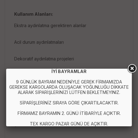
Kullanım Alanları:
Ekstra aydınlatma gerektiren alanlar
Acil durum aydınlatmaları
Dekoratif aydınlatma projeleri
İYİ BAYRAMLAR
Atölyeler ve garajlar
9 GÜNLÜK BAYRAM NEDENİYLE GEREK FİRMAMIZDA
GEREKSE KARGOLARDA OLUŞACAK YOĞUNLUĞU DİKKATE
Gece lambası veya okuma lambası olarak
ALARAK SİPARİŞLERİNİZİ LÜTFEN BEKLETMEYINIZ.
SİPARİŞLERİNİZ SIRAYA GÖRE ÇIKARTILACAKTIR.
Bu çok yönlü duylu fiş ile aydınlatma ihtiyaçlarınızı
FİRMAMIZ BAYRAMIN 2. GÜNÜ İTİBARİYLE AÇIKTIR.
zahmetsizce karşılayın. Ampulünüzü takın, fişi prize
takın ve anahtarı açarak anında aydınlatmanın keyfini
TEX KARGO PAZAR GÜNÜ DE AÇIKTIR.
çıkarın!