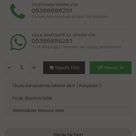
TELEFONDA SİPARİŞ VER
05395986251
Tıklayın, telefonunuzu bırakın. Sizi arayalım.
TIKLA WHATSAPP İLE SİPARİŞ VER
05395986251
7x24 Whatsapp Üzerinden de Sipariş Verebilirsiniz.
Sepete Ekle
Hemen Al
Ürünü karşılaştırma listeme ekle
(
Karşılaştır
)
·
Fiyatı düşünce bildir
·
Aklımdakiler listesine ekle
·
ÜRÜN DETAYI