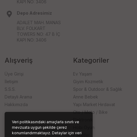
KAPI NO: 3406
Depo Adresimiz
ADALET MAH. MANAS
BLV. FOLKART
TOWERS NO: 47 B İÇ
KAPI NO: 3406
Alışveriş
Kategoriler
Üye Girişi
Ev Yaşam
İletişim
Giyim Kozmetik
S.S.S.
Spor & Outdoor & Sağlık
Detaylı Arama
Anne Bebek
Hakkımızda
Yapı Market Hırdavat
Oto / Moto / Bike
Elektronik
Veri politikasındaki amaçlarla sınırlı ve
Hobi Oyun
mevzuata uygun şekilde çerez
konumlandırmaktayız. Detaylar için veri
Paketler