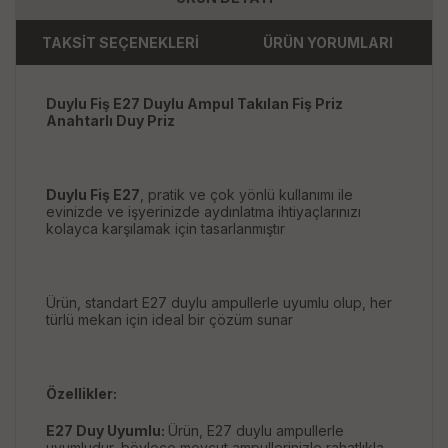
TAKSİT SEÇENEKLERİ
ÜRÜN YORUMLARI
Duylu Fiş E27 Duylu Ampul Takılan Fiş Priz
Anahtarlı Duy Priz
Duylu Fiş E27
, pratik ve çok yönlü kullanımı ile
evinizde ve işyerinizde aydınlatma ihtiyaçlarınızı
kolayca karşılamak için tasarlanmıştır
Ürün, standart E27 duylu ampullerle uyumlu olup, her
türlü mekan için ideal bir çözüm sunar
Özellikler:
E27 Duy Uyumlu:
Ürün, E27 duylu ampullerle
uyumludur, böylece mevcut ampullerinizle rahatlıkla