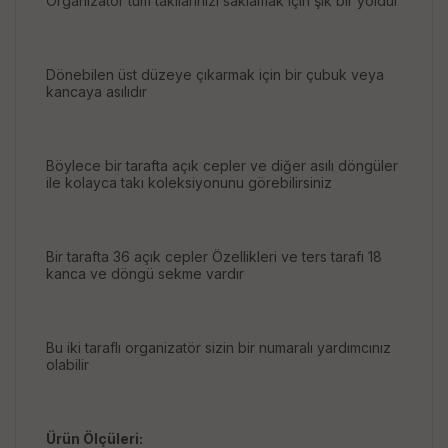
Organizatör tüm takılarınızı saklamak için şık bir yoldur
Dönebilen üst düzeye çıkarmak için bir çubuk veya
kancaya asılıdır
Böylece bir tarafta açık cepler ve diğer asılı döngüler
ile kolayca takı koleksiyonunu görebilirsiniz
Bir tarafta 36 açık cepler Özellikleri ve ters tarafı 18
kanca ve döngü sekme vardır
Bu iki taraflı organizatör sizin bir numaralı yardımcınız
olabilir
Ürün Ölçüleri: