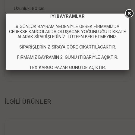
Uzunluk: 80 cm
İYİ BAYRAMLAR
En: 36 cm
9 GÜNLÜK BAYRAM NEDENİYLE GEREK FİRMAMIZDA
GEREKSE KARGOLARDA OLUŞACAK YOĞUNLUĞU DİKKATE
ALARAK SİPARİŞLERİNİZİ LÜTFEN BEKLETMEYINIZ.
Paket İçeriği:
SİPARİŞLERİNİZ SIRAYA GÖRE ÇIKARTILACAKTIR.
FİRMAMIZ BAYRAMIN 2. GÜNÜ İTİBARİYLE AÇIKTIR.
1 Adet Elbise Şeklinde Takı Organizeri - Siyah
TEX KARGO PAZAR GÜNÜ DE AÇIKTIR.
İLGİLİ ÜRÜNLER