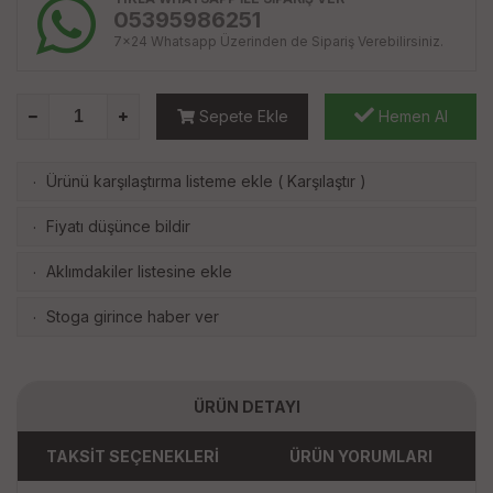
05395986251
7x24 Whatsapp Üzerinden de Sipariş Verebilirsiniz.
Sepete Ekle
Hemen Al
Ürünü karşılaştırma listeme ekle
(
Karşılaştır
)
·
Fiyatı düşünce bildir
·
Aklımdakiler listesine ekle
·
Stoga girince haber ver
·
ÜRÜN DETAYI
TAKSİT SEÇENEKLERİ
ÜRÜN YORUMLARI