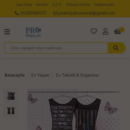
Üye Girişi
İletişim
S.S.S.
Detaylı Arama
Hakkımızda
05395986251
piokimyakurumsal@gmail.com
0
Anasayfa
Ev Yaşam
Ev Tekstili & Organizer