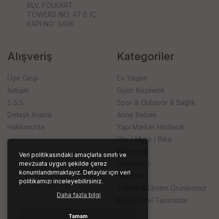
BLV. FOLKART
TOWERS NO: 47 B İÇ
KAPI NO: 3406
Alışveriş
Kategoriler
Üye Girişi
Ev Yaşam
İletişim
Giyim Kozmetik
S.S.S.
Spor & Outdoor & Sağlık
Detaylı Arama
Anne Bebek
Hakkımızda
Yapı Market Hırdavat
Oto / Moto / Bike
Elektronik
Veri politikasındaki amaçlarla sınırlı ve
Hobi Oyun
mevzuata uygun şekilde çerez
konumlandırmaktayız. Detaylar için veri
Paketler
politikamızı inceleyebilirsiniz.
Toptan & Üretim Ürünlerimiz
Daha fazla bilgi
Kişiye Özel Tasarımlar
Tamam