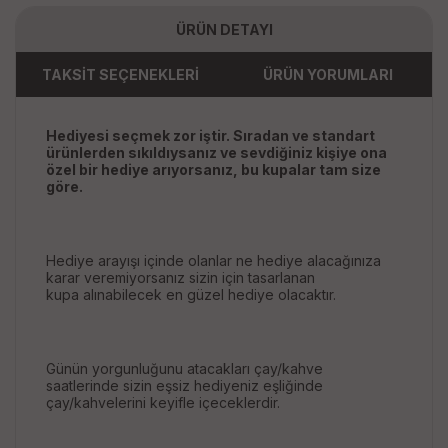
ÜRÜN DETAYI
TAKSİT SEÇENEKLERİ
ÜRÜN YORUMLARI
Hediyesi seçmek zor iştir. Sıradan ve standart
ürünlerden sıkıldıysanız ve sevdiğiniz kişiye ona
özel bir hediye arıyorsanız, bu kupalar tam size
göre.
Hediye arayışı içinde olanlar ne hediye alacağınıza
karar veremiyorsanız sizin için tasarlanan
kupa alınabilecek en güzel hediye olacaktır.
Günün yorgunluğunu atacakları çay/kahve
saatlerinde sizin eşsiz hediyeniz eşliğinde
çay/kahvelerini keyifle içeceklerdir.