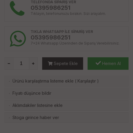
TELEFONDA SİPARİŞ VER
05395986251
Tıklayın, telefonunuzu bırakın. Sizi arayalım.
TIKLA WHATSAPP İLE SİPARİŞ VER
05395986251
7x24 Whatsapp Üzerinden de Sipariş Verebilirsiniz.
Sepete Ekle
Hemen Al
Ürünü karşılaştırma listeme ekle
(
Karşılaştır
)
·
Fiyatı düşünce bildir
·
Aklımdakiler listesine ekle
·
Stoga girince haber ver
·