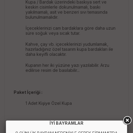
Kupa / Bardak üzerindeki baskıya sert ve
keskin cisimlerle dokunulmamalı, baskı
yakılmamalı, asit ve benzeri sıvı temasında
bulunulmamalıdır.
İçeceklerinizi cam bardaklara göre daha uzun
süre soğuk veya sıcak tutar.
Kahve, çay vb. içeceklerinizi yudumlamak,
hazırladığınız özel tasarım kupa bardakları ile
daha keyifli olacaktır.
Kupanın her iki yüzüne yazı yazılabilir. Arzu
edilirse resim de basılabilir...
Paket İçeriği :
1 Adet Kişiye Özel Kupa
İYİ BAYRAMLAR