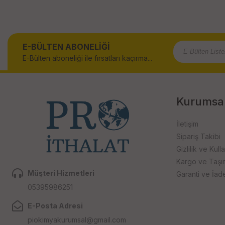
E-BÜLTEN ABONELİĞİ
E-Bülten aboneliği ile fırsatları kaçırma...
Kurumsa
İletişim
Sipariş Takibi
Gizlilik ve Kull
Kargo ve Taşıma
Müşteri Hizmetleri
Garanti ve İad
05395986251
E-Posta Adresi
piokimyakurumsal@gmail.com