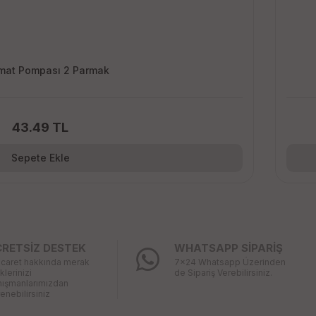
mat Pompası 2 Parmak
43.49 TL
Sepete Ekle
CRETSİZ DESTEK
WHATSAPP SİPARİŞ
icaret hakkında merak
7x24 Whatsapp Üzerinden
iklerinizi
de Sipariş Verebilirsiniz.
nışmanlarımızdan
enebilirsiniz