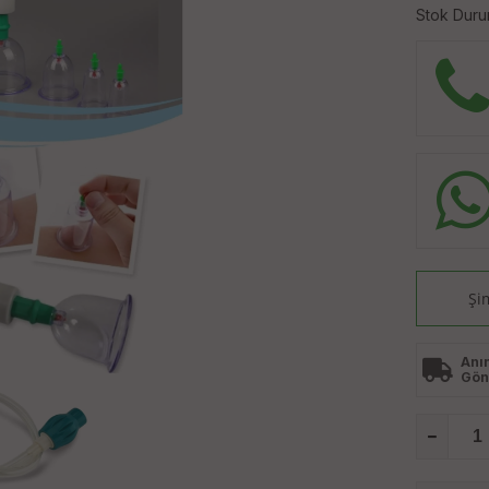
Stok Duru
Şi
Anı
Gön