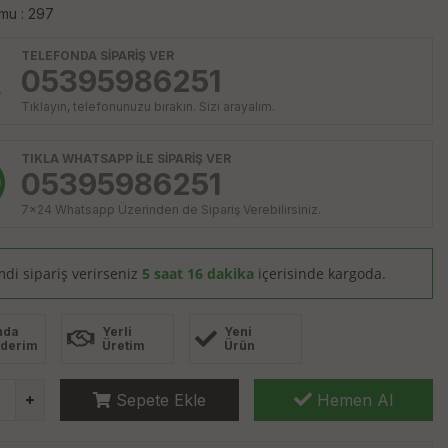
mu : 297
TELEFONDA SİPARİŞ VER
05395986251
Tıklayın, telefonunuzu bırakın. Sizi arayalım.
TIKLA WHATSAPP İLE SİPARİŞ VER
05395986251
7x24 Whatsapp Üzerinden de Sipariş Verebilirsiniz.
mdi sipariş verirseniz
5 saat 16 dakika
içerisinde kargoda.
nda
Yerli
Yeni
derim
Üretim
Ürün
Sepete Ekle
Hemen Al