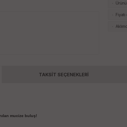
Ürünü 
·
Fiyatı
·
Aklımd
·
TAKSİT SEÇENEKLERİ
nılan mucize buluş!