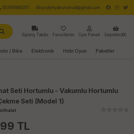
05395986251
piokimyakurumsal@gmail.com
Sipariş Takibi
Favorilerim
Üye Paneli
Sepetim(
0
)
oto / Bike
Elektronik
Hobi Oyun
Paketler
at Seti Hortumlu - Vakumlu Hortumlu
Çekme Seti (Model 1)
oithalat
.99
TL