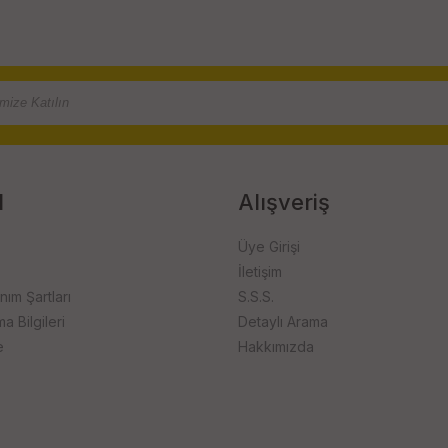
l
Alışveriş
Üye Girişi
İletişim
anım Şartları
S.S.S.
 Bilgileri
Detaylı Arama
e
Hakkımızda