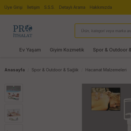
Üye Girişi
İletişim
S.S.S.
Detaylı Arama
Hakkımızda
Ev Yaşam
Giyim Kozmetik
Spor & Outdoor &
Anasayfa
Spor & Outdoor & Sağlık
Hacamat Malzemeleri