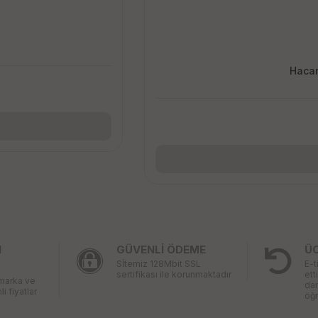
Haca
I
GÜVENLİ ÖDEME
Ü
Sİtemiz 128Mbit SSL
E-t
sertifikası ile korunmaktadır
ett
 marka ve
da
li fiyatlar
öğr