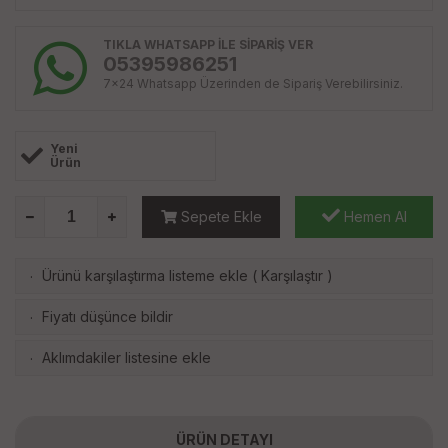
TIKLA WHATSAPP İLE SİPARİŞ VER
05395986251
7x24 Whatsapp Üzerinden de Sipariş Verebilirsiniz.
Yeni
Ürün
Sepete Ekle
Hemen Al
Ürünü karşılaştırma listeme ekle
(
Karşılaştır
)
·
Fiyatı düşünce bildir
·
Aklımdakiler listesine ekle
·
ÜRÜN DETAYI