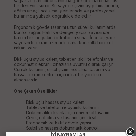
sağlar ve parmak kullanımına göre çok daha hassas
bir deneyim sunar. Bu sayede çizim uygulamalarında,
eğitim amaçlı not alma işlemlerinde ve profesyonel
kullanımda yüksek doğruluk elde edilir.
Ergonomik gövde tasarımı uzun süreli kullanımlarda
konfor sağlar. Hafif ve dengeli yapısı sayesinde
kalem hissine yakın bir kullanım sunar. İnce uç yapısı
sayesinde ekran üzerinde daha kontrollü hareket
imkanı verir.
Disk uçlu stylus kalem; tabletler, akıllı telefonlar ve
dokunmatik ekranlı cihazlarla uyumlu olarak çalışır.
Günlük kullanım, dijital çizim, not alma, tasarım ve
hassas ekran kontrolü için ideal bir yardımcı
aksesuardır.
Öne Çıkan Özellikler
Disk uçlu hassas stylus kalem
Tablet ve telefon ile uyumlu kullanım
Dokunmatik ekranlar için universal tasarım
Çizim, not alma ve tasarım için ideal
Ergonomik ve hafif gövde yapısı
Stabil ve hassas dokunmatik kontrol
İYİ BAYRAMLAR