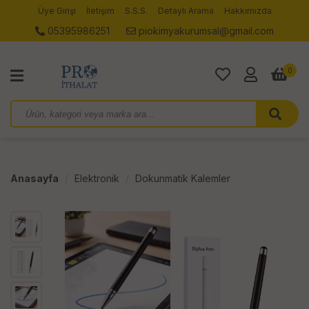
Üye Girişi
İletişim
S.S.S.
Detaylı Arama
Hakkımızda
05395986251
piokimyakurumsal@gmail.com
0
Anasayfa
Elektronik
Dokunmatik Kalemler