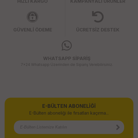
HIZLI KARGO
KAMPANYALI ÜRÜNLER
GÜVENLİ ÖDEME
ÜCRETSİZ DESTEK
WHATSAPP SİPARİŞ
7x24 Whatsapp Üzerinden de Sipariş Verebilirsiniz.
E-BÜLTEN ABONELİĞİ
E-Bülten aboneliği ile fırsatları kaçırma...