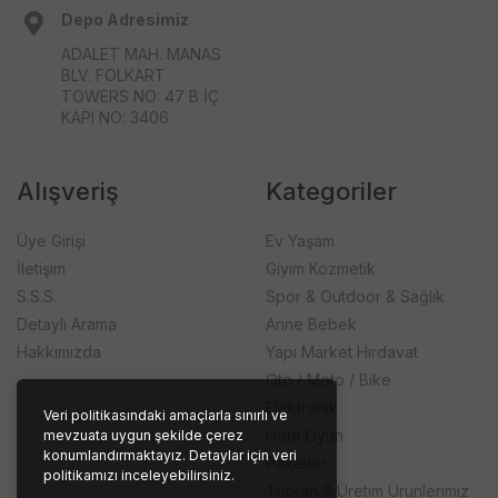
Depo Adresimiz
ADALET MAH. MANAS
BLV. FOLKART
TOWERS NO: 47 B İÇ
KAPI NO: 3406
Alışveriş
Kategoriler
Üye Girişi
Ev Yaşam
İletişim
Giyim Kozmetik
S.S.S.
Spor & Outdoor & Sağlık
Detaylı Arama
Anne Bebek
Hakkımızda
Yapı Market Hırdavat
Oto / Moto / Bike
Elektronik
Veri politikasındaki amaçlarla sınırlı ve
Hobi Oyun
mevzuata uygun şekilde çerez
konumlandırmaktayız. Detaylar için veri
Paketler
politikamızı inceleyebilirsiniz.
Toptan & Üretim Ürünlerimiz