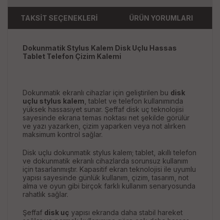
TAKSİT SEÇENEKLERİ
ÜRÜN YORUMLARI
Dokunmatik Stylus Kalem Disk Uçlu Hassas
Tablet Telefon Çizim Kalemi
Dokunmatik ekranlı cihazlar için geliştirilen bu
disk
uçlu stylus kalem
, tablet ve telefon kullanımında
yüksek hassasiyet sunar. Şeffaf disk uç teknolojisi
sayesinde ekrana temas noktası net şekilde görülür
ve yazı yazarken, çizim yaparken veya not alırken
maksimum kontrol sağlar.
Disk uçlu dokunmatik stylus kalem; tablet, akıllı telefon
ve dokunmatik ekranlı cihazlarda sorunsuz kullanım
için tasarlanmıştır. Kapasitif ekran teknolojisi ile uyumlu
yapısı sayesinde günlük kullanım, çizim, tasarım, not
alma ve oyun gibi birçok farklı kullanım senaryosunda
rahatlık sağlar.
Şeffaf
disk uç
yapısı ekranda daha stabil hareket