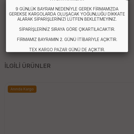
Paket İçeriği :
9 GÜNLÜK BAYRAM NEDENİYLE GEREK FİRMAMIZDA
GEREKSE KARGOLARDA OLUŞACAK YOĞUNLUĞU DİKKATE
ALARAK SİPARİŞLERİNİZİ LÜTFEN BEKLETMEYINIZ.
1 Adet
Dokunmatik Stylus Kalem Disk Uçlu
Hassas Tablet Telefon Çizim Kalemi
SİPARİŞLERİNİZ SIRAYA GÖRE ÇIKARTILACAKTIR.
FİRMAMIZ BAYRAMIN 2. GÜNÜ İTİBARİYLE AÇIKTIR.
TEX KARGO PAZAR GÜNÜ DE AÇIKTIR.
İLGİLİ ÜRÜNLER
Anında Kargo