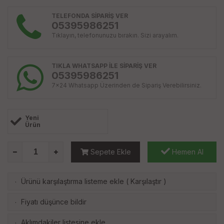
TELEFONDA SİPARİŞ VER
05395986251
Tıklayın, telefonunuzu bırakın. Sizi arayalım.
TIKLA WHATSAPP İLE SİPARİŞ VER
05395986251
7x24 Whatsapp Üzerinden de Sipariş Verebilirsiniz.
Yeni
Ürün
Sepete Ekle
Hemen Al
Ürünü karşılaştırma listeme ekle
(
Karşılaştır
)
·
Fiyatı düşünce bildir
·
Aklımdakiler listesine ekle
·