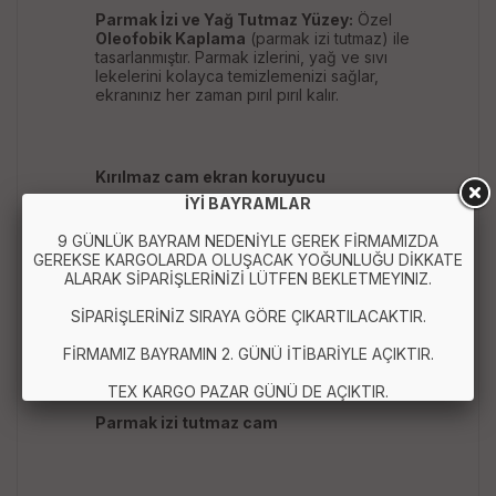
Parmak İzi ve Yağ Tutmaz Yüzey:
Özel
Oleofobik Kaplama
(parmak izi tutmaz) ile
tasarlanmıştır. Parmak izlerini, yağ ve sıvı
lekelerini kolayca temizlemenizi sağlar,
ekranınız her zaman pırıl pırıl kalır.
Kırılmaz cam ekran koruyucu
İYİ BAYRAMLAR
Temperli cam
9 GÜNLÜK BAYRAM NEDENİYLE GEREK FİRMAMIZDA
9H sertlik
GEREKSE KARGOLARDA OLUŞACAK YOĞUNLUĞU DİKKATE
ALARAK SİPARİŞLERİNİZİ LÜTFEN BEKLETMEYINIZ.
Universal ekran koruyucu
SİPARİŞLERİNİZ SIRAYA GÖRE ÇIKARTILACAKTIR.
Akıllı telefon ekran koruyucu
FİRMAMIZ BAYRAMIN 2. GÜNÜ İTİBARİYLE AÇIKTIR.
HD Clear ekran koruyucu
TEX KARGO PAZAR GÜNÜ DE AÇIKTIR.
Parmak izi tutmaz cam