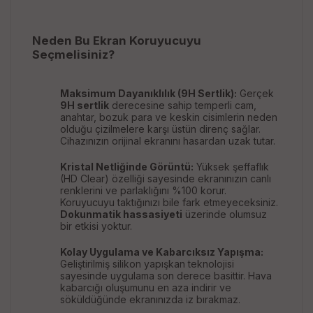
Neden Bu Ekran Koruyucuyu
Seçmelisiniz?
Maksimum Dayanıklılık (9H Sertlik):
Gerçek
9H sertlik
derecesine sahip temperli cam,
anahtar, bozuk para ve keskin cisimlerin neden
olduğu çizilmelere karşı üstün direnç sağlar.
Cihazınızın orijinal ekranını hasardan uzak tutar.
Kristal Netliğinde Görüntü:
Yüksek şeffaflık
(HD Clear) özelliği sayesinde ekranınızın canlı
renklerini ve parlaklığını %100 korur.
Koruyucuyu taktığınızı bile fark etmeyeceksiniz.
Dokunmatik hassasiyeti
üzerinde olumsuz
bir etkisi yoktur.
Kolay Uygulama ve Kabarcıksız Yapışma:
Geliştirilmiş silikon yapışkan teknolojisi
sayesinde uygulama son derece basittir. Hava
kabarcığı oluşumunu en aza indirir ve
söküldüğünde ekranınızda iz bırakmaz.