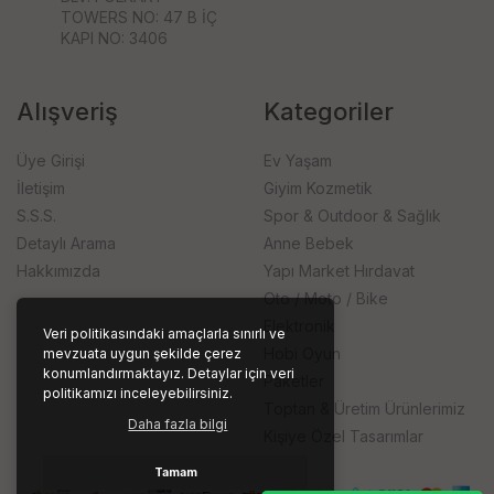
TOWERS NO: 47 B İÇ
KAPI NO: 3406
Alışveriş
Kategoriler
Üye Girişi
Ev Yaşam
İletişim
Giyim Kozmetik
S.S.S.
Spor & Outdoor & Sağlık
Detaylı Arama
Anne Bebek
Hakkımızda
Yapı Market Hırdavat
Oto / Moto / Bike
Elektronik
Veri politikasındaki amaçlarla sınırlı ve
Hobi Oyun
mevzuata uygun şekilde çerez
konumlandırmaktayız. Detaylar için veri
Paketler
politikamızı inceleyebilirsiniz.
Toptan & Üretim Ürünlerimiz
Daha fazla bilgi
Kişiye Özel Tasarımlar
Tamam