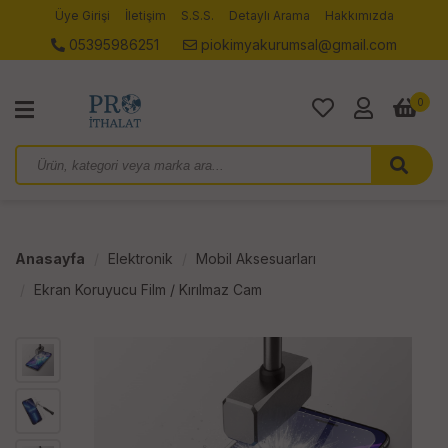
Üye Girişi
İletişim
S.S.S.
Detaylı Arama
Hakkımızda
05395986251
piokimyakurumsal@gmail.com
0
Anasayfa
Elektronik
Mobil Aksesuarları
Ekran Koruyucu Film / Kırılmaz Cam