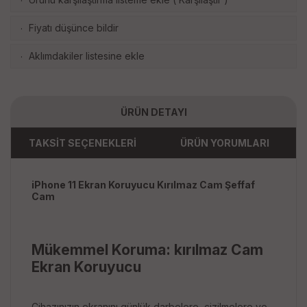
·
Fiyatı düşünce bildir
·
Aklımdakiler listesine ekle
·
ÜRÜN DETAYI
TAKSİT SEÇENEKLERİ
ÜRÜN YORUMLARI
iPhone 11 Ekran Koruyucu Kırılmaz Cam Şeffaf
Cam
Mükemmel Koruma: kırılmaz Cam
Ekran Koruyucu
Cihazınızın ekranını günlük darbelere, çizilmelere ve