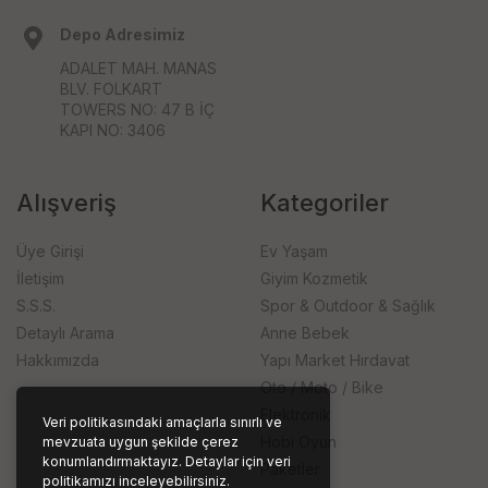
Depo Adresimiz
ADALET MAH. MANAS
BLV. FOLKART
TOWERS NO: 47 B İÇ
KAPI NO: 3406
Alışveriş
Kategoriler
Üye Girişi
Ev Yaşam
İletişim
Giyim Kozmetik
S.S.S.
Spor & Outdoor & Sağlık
Detaylı Arama
Anne Bebek
Hakkımızda
Yapı Market Hırdavat
Oto / Moto / Bike
Elektronik
Veri politikasındaki amaçlarla sınırlı ve
Hobi Oyun
mevzuata uygun şekilde çerez
konumlandırmaktayız. Detaylar için veri
Paketler
politikamızı inceleyebilirsiniz.