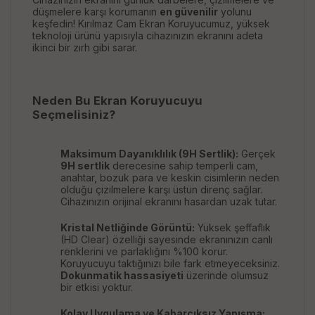
düşmelere karşı korumanın
en güvenilir
yolunu
keşfedin! Kırılmaz Cam Ekran Koruyucumuz, yüksek
teknoloji ürünü yapısıyla cihazınızın ekranını adeta
ikinci bir zırh gibi sarar.
Neden Bu Ekran Koruyucuyu
Seçmelisiniz?
Maksimum Dayanıklılık (9H Sertlik):
Gerçek
9H sertlik
derecesine sahip temperli cam,
anahtar, bozuk para ve keskin cisimlerin neden
olduğu çizilmelere karşı üstün direnç sağlar.
Cihazınızın orijinal ekranını hasardan uzak tutar.
Kristal Netliğinde Görüntü:
Yüksek şeffaflık
(HD Clear) özelliği sayesinde ekranınızın canlı
renklerini ve parlaklığını %100 korur.
Koruyucuyu taktığınızı bile fark etmeyeceksiniz.
Dokunmatik hassasiyeti
üzerinde olumsuz
bir etkisi yoktur.
Kolay Uygulama ve Kabarcıksız Yapışma: