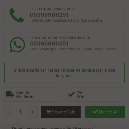
TELEFONDA SİPARİŞ VER
05395986251
Tıklayın, telefonunuzu bırakın. Sizi arayalım.
TIKLA WHATSAPP İLE SİPARİŞ VER
05395986251
7x24 Whatsapp Üzerinden de Sipariş Verebilirsiniz.
Şimdi sipariş verirseniz
49 saat 34 dakika
içerisinde
kargoda.
Anında
Yeni
Gönderim
Ürün
Sepete Ekle
Hemen Al
Ürünü karşılaştırma listeme ekle
(
Karşılaştır
)