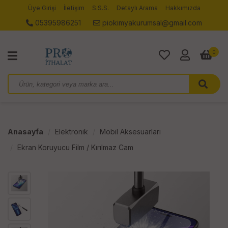
Üye Girişi
İletişim
S.S.S.
Detaylı Arama
Hakkımızda
05395986251
piokimyakurumsal@gmail.com
0
Anasayfa
Elektronik
Mobil Aksesuarları
Ekran Koruyucu Film / Kırılmaz Cam