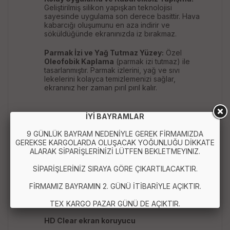
Geliştirilmiş silikon yapışkan teknolojisi
sayesinde uygulama son derece basittir. Hava
kabarcığı oluşumunu en aza indirir ve
söküldüğünde ekranınızda iz bırakmaz.
Parmak İzi ve Yağ Tutmaz Yüzey:
Özel
Oleofobik Kaplama
(parmak izi tutmaz) ile
tasarlanmıştır. Parmak izlerini, yağ ve sıvı
lekelerini kolayca temizlemenizi sağlar,
ekranınız her zaman pırıl pırıl kalır.
İYİ BAYRAMLAR
Kırılmaz cam ekran koruyucu
9 GÜNLÜK BAYRAM NEDENİYLE GEREK FİRMAMIZDA
GEREKSE KARGOLARDA OLUŞACAK YOĞUNLUĞU DİKKATE
Temperli cam
ALARAK SİPARİŞLERİNİZİ LÜTFEN BEKLETMEYINIZ.
9H sertlik
SİPARİŞLERİNİZ SIRAYA GÖRE ÇIKARTILACAKTIR.
Universal ekran koruyucu
FİRMAMIZ BAYRAMIN 2. GÜNÜ İTİBARİYLE AÇIKTIR.
Akıllı telefon ekran koruyucu
TEX KARGO PAZAR GÜNÜ DE AÇIKTIR.
HD Clear ekran koruyucu