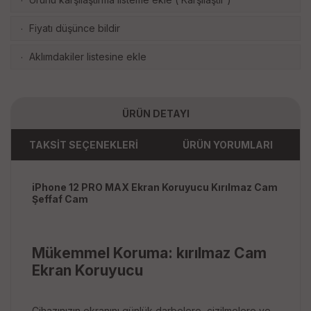
·
Fiyatı düşünce bildir
·
Aklımdakiler listesine ekle
·
ÜRÜN DETAYI
TAKSİT SEÇENEKLERİ
ÜRÜN YORUMLARI
iPhone 12 PRO MAX Ekran Koruyucu Kırılmaz Cam
Şeffaf Cam
Mükemmel Koruma: kırılmaz Cam
Ekran Koruyucu
Cihazınızın ekranını günlük darbelere, çizilmelere ve