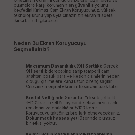
düşmelere karşı korumanın
en güvenilir
yolunu
keşfedin! Kırılmaz Cam Ekran Koruyucumuz, yüksek
teknoloji ürünü yapısıyla cihazınızın ekranını adeta
ikinci bir zırh gibi sarar.
Neden Bu Ekran Koruyucuyu
Seçmelisiniz?
Maksimum Dayanıklılık (9H Sertlik):
Gerçek
9H sertlik
derecesine sahip temperli cam,
anahtar, bozuk para ve keskin cisimlerin neden
olduğu çizilmelere karşı üstün direnç sağlar.
Cihazınızın orijinal ekranını hasardan uzak tutar.
Kristal Netliğinde Görüntü:
Yüksek şeffaflık
(HD Clear) özelliği sayesinde ekranınızın canlı
renklerini ve parlaklığını %100 korur.
Koruyucuyu taktığınızı bile fark etmeyeceksiniz.
Dokunmatik hassasiyeti
üzerinde olumsuz
bir etkisi yoktur.
Kolay Uygulama ve Kabarcıksız Yapışma: