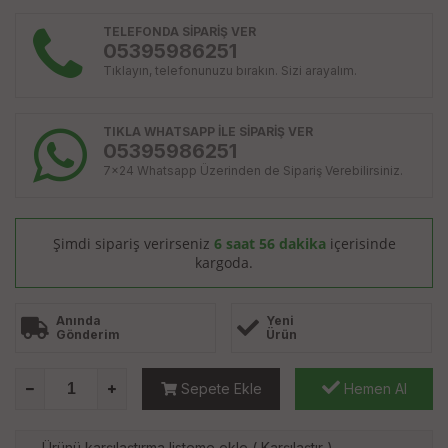
TELEFONDA SİPARİŞ VER
05395986251
Tıklayın, telefonunuzu bırakın. Sizi arayalım.
TIKLA WHATSAPP İLE SİPARİŞ VER
05395986251
7x24 Whatsapp Üzerinden de Sipariş Verebilirsiniz.
Şimdi sipariş verirseniz
6 saat 56 dakika
içerisinde
kargoda.
Anında
Yeni
Gönderim
Ürün
Sepete Ekle
Hemen Al
Ürünü karşılaştırma listeme ekle
(
Karşılaştır
)