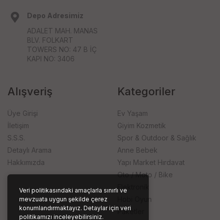
Depo Adresimiz
ADALET MAH. MANAS
BLV. FOLKART
TOWERS NO: 47 B İÇ
KAPI NO: 3406
Alışveriş
Kategoriler
Üye Girişi
Ev Yaşam
İletişim
Giyim Kozmetik
S.S.S.
Spor & Outdoor & Sağlık
Detaylı Arama
Anne Bebek
Hakkımızda
Yapı Market Hırdavat
Oto / Moto / Bike
Elektronik
Veri politikasındaki amaçlarla sınırlı ve
Hobi Oyun
mevzuata uygun şekilde çerez
konumlandırmaktayız. Detaylar için veri
Paketler
politikamızı inceleyebilirsiniz.