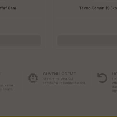
effaf Cam
Tecno Camon 19 Ekra
I
GÜVENLİ ÖDEME
Ü
Sİtemiz 128Mbit SSL
E-t
sertifikası ile korunmaktadır
ett
 marka ve
da
li fiyatlar
öğr