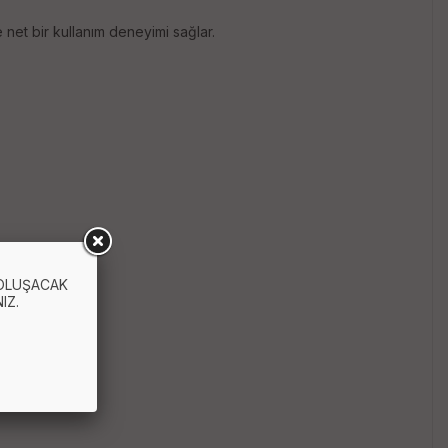
net bir kullanım deneyimi sağlar.
 OLUŞACAK
IZ.