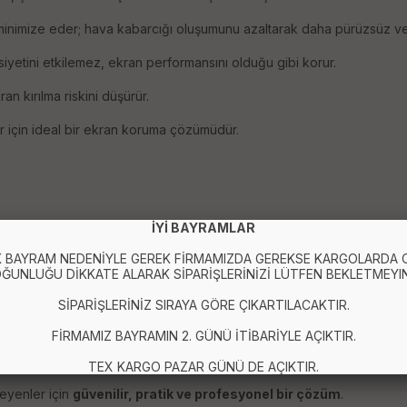
 minimize eder; hava kabarcığı oluşumunu azaltarak daha pürüzsüz ve 
siyetini etkilemez, ekran performansını olduğu gibi korur.
n kırılma riskini düşürür.
r için ideal bir ekran koruma çözümüdür.
azaltır
İYİ BAYRAMLAR
 BAYRAM NEDENİYLE GEREK FİRMAMIZDA GEREKSE KARGOLARDA
ĞUNLUĞU DİKKATE ALARAK SİPARİŞLERİNİZİ LÜTFEN BEKLETMEYIN
SİPARİŞLERİNİZ SIRAYA GÖRE ÇIKARTILACAKTIR.
FİRMAMIZ BAYRAMIN 2. GÜNÜ İTİBARİYLE AÇIKTIR.
TEX KARGO PAZAR GÜNÜ DE AÇIKTIR.
eyenler için
güvenilir, pratik ve profesyonel bir çözüm
.