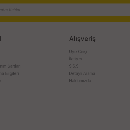
l
Alışveriş
Üye Girişi
İletişim
anım Şartları
S.S.S.
 Bilgileri
Detaylı Arama
e
Hakkımızda