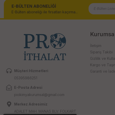
E-BÜLTEN ABONELİĞİ
E-Bülten aboneliği ile fırsatları kaçırma...
Kurumsa
İletişim
Sipariş Takibi
Gizlilik ve Kull
Kargo ve Taşıma
Müşteri Hizmetleri
Garanti ve İad
05395986251
E-Posta Adresi
piokimyakurumsal@gmail.com
Merkez Adresimiz
ADALET MAH. MANAS BLV. FOLKART