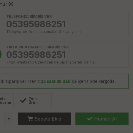
mu : 99
TELEFONDA SİPARİŞ VER
05395986251
Tıklayın, telefonunuzu bırakın. Sizi arayalım.
TIKLA WHATSAPP İLE SİPARİŞ VER
05395986251
7x24 Whatsapp Üzerinden de Sipariş Verebilirsiniz.
di sipariş verirseniz
22 saat 38 dakika
içerisinde kargoda.
nda
Yeni
derim
Ürün
Sepete Ekle
Hemen Al