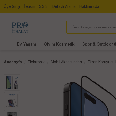
Üye Girişi
İletişim
S.S.S.
Detaylı Arama
Hakkımızda
Ev Yaşam
Giyim Kozmetik
Spor & Outdoor &
Anasayfa
Elektronik
Mobil Aksesuarları
Ekran Koruyucu F