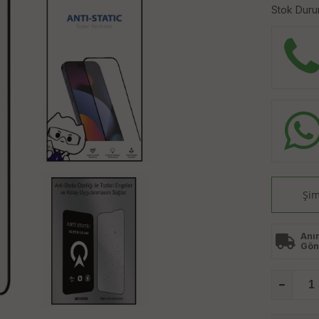
Stok Duru
Şim
Anı
Gön