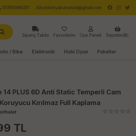
05395986251
piokimyakurumsal@gmail.com
Sipariş Takibi
Favorilerim
Üye Paneli
Sepetim(
0
)
oto / Bike
Elektronik
Hobi Oyun
Paketler
 14 PLUS 6D Anti Static Temperli Cam
Koruyucu Kırılmaz Full Kaplama
oithalat
99
TL