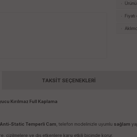
Ürünü 
·
Fiyatı
·
Aklımd
·
TAKSİT SEÇENEKLERİ
yucu Kırılmaz Full Kaplama
Anti-Static Temperli Cam
, telefon modelinizle uyumlu
sağlam
yap
 çizilmelere ve dış etkenlere karşı etkili biçimde korur.