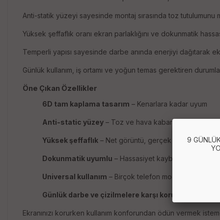
Anti-statik yüzeyi sayesinde montaj sırasında toz tutulumunu
Yüksek şeffaflık oranı ekran parlaklığını ve dokunmatik hassa
Temperli yapısı sayesinde darbe anında enerjiyi dağıtarak ekra
Günlük kullanım, iş ortamı ve yoğun temas gerektiren durumla
Öne Çıkan Özellikler
6D tam kaplama tasarım
– Kenarlara kadar uyum
Anti-static yüzey
– Toz ve hava kabarcığı oluşumunu 
9 GÜNLÜK
Yüksek şeffaflık
– Net görüntü, gerçek renkler
YO
Dokunmatik uyumlu
– Hassasiyet kaybı yaşatmaz
Universal kullanım
– Birçok telefon modeliyle uyumlu
Günlük darbe ve çizilmelere karşı koruma
Ekranınızı korurken kullanım konforundan ödün vermek istem