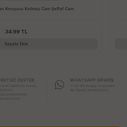
n Koruyucu Kırılmaz Cam Şeffaf Cam
34.99 TL
Sepete Ekle
CRETSİZ DESTEK
WHATSAPP SİPARİŞ
icaret hakkında merak
7x24 Whatsapp Üzerinden
iklerinizi
de Sipariş Verebilirsiniz.
nışmanlarımızdan
enebilirsiniz