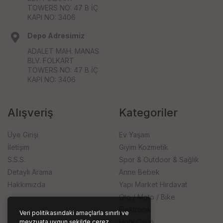
TOWERS NO: 47 B İÇ
KAPI NO: 3406
Depo Adresimiz
ADALET MAH. MANAS
BLV. FOLKART
TOWERS NO: 47 B İÇ
KAPI NO: 3406
Alışveriş
Kategoriler
Üye Girişi
Ev Yaşam
İletişim
Giyim Kozmetik
S.S.S.
Spor & Outdoor & Sağlık
Detaylı Arama
Anne Bebek
Hakkımızda
Yapı Market Hırdavat
Oto / Moto / Bike
Elektronik
Veri politikasındaki amaçlarla sınırlı ve
Hobi Oyun
mevzuata uygun şekilde çerez