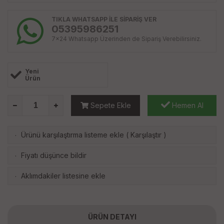
TIKLA WHATSAPP İLE SİPARİŞ VER
05395986251
7x24 Whatsapp Üzerinden de Sipariş Verebilirsiniz.
Yeni
Ürün
Sepete Ekle
Hemen Al
Ürünü karşılaştırma listeme ekle
(
Karşılaştır
)
·
Fiyatı düşünce bildir
·
Aklımdakiler listesine ekle
·
ÜRÜN DETAYI