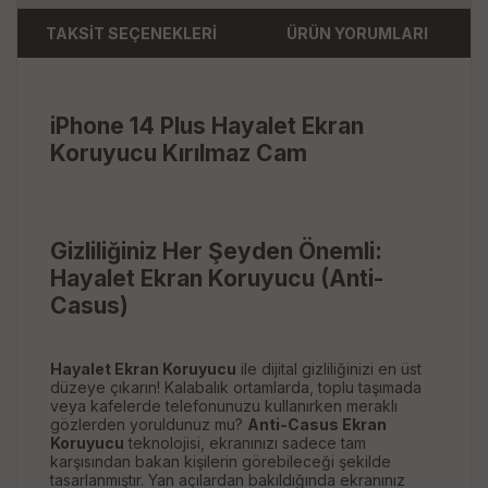
TAKSİT SEÇENEKLERİ
ÜRÜN YORUMLARI
iPhone 14 Plus Hayalet Ekran
Koruyucu Kırılmaz Cam
Gizliliğiniz Her Şeyden Önemli:
Hayalet Ekran Koruyucu (Anti-
Casus)
Hayalet Ekran Koruyucu
ile dijital gizliliğinizi en üst
düzeye çıkarın! Kalabalık ortamlarda, toplu taşımada
veya kafelerde telefonunuzu kullanırken meraklı
gözlerden yoruldunuz mu?
Anti-Casus Ekran
Koruyucu
teknolojisi, ekranınızı sadece tam
karşısından bakan kişilerin görebileceği şekilde
tasarlanmıştır. Yan açılardan bakıldığında ekranınız