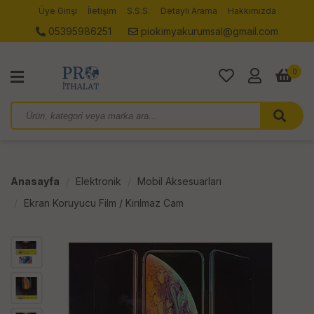
Üye Girişi
İletişim
S.S.S.
Detaylı Arama
Hakkımızda
05395986251
piokimyakurumsal@gmail.com
0
Anasayfa
Elektronik
Mobil Aksesuarları
Ekran Koruyucu Film / Kırılmaz Cam