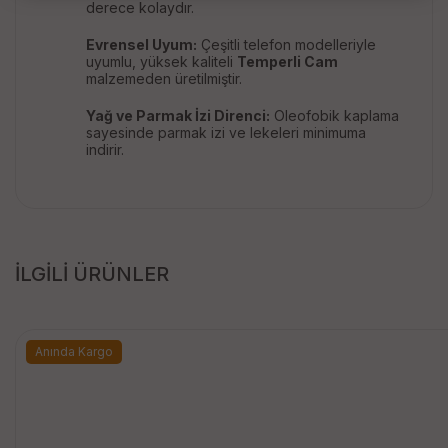
derece kolaydır.
Evrensel Uyum:
Çeşitli telefon modelleriyle
uyumlu, yüksek kaliteli
Temperli Cam
malzemeden üretilmiştir.
Yağ ve Parmak İzi Direnci:
Oleofobik kaplama
sayesinde parmak izi ve lekeleri minimuma
indirir.
İLGİLİ ÜRÜNLER
Anında Kargo