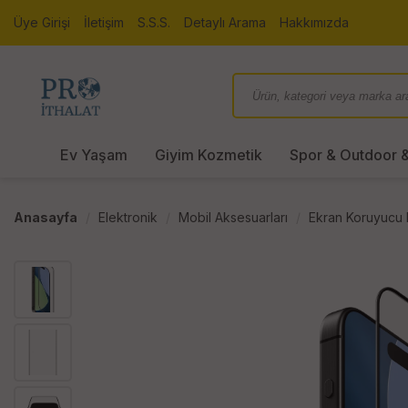
Üye Girişi
İletişim
S.S.S.
Detaylı Arama
Hakkımızda
Ev Yaşam
Giyim Kozmetik
Spor & Outdoor &
Anasayfa
Elektronik
Mobil Aksesuarları
Ekran Koruyucu F