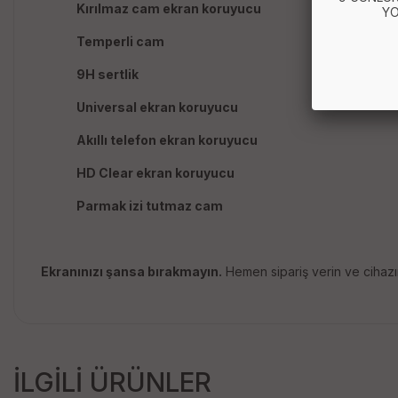
Kırılmaz cam ekran koruyucu
YO
Temperli cam
9H sertlik
Universal ekran koruyucu
Akıllı telefon ekran koruyucu
HD Clear ekran koruyucu
Parmak izi tutmaz cam
Ekranınızı şansa bırakmayın.
Hemen sipariş verin ve cihazı
İLGİLİ ÜRÜNLER