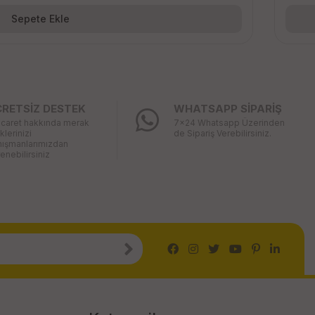
Sepete Ekle
CRETSİZ DESTEK
WHATSAPP SİPARİŞ
icaret hakkında merak
7x24 Whatsapp Üzerinden
iklerinizi
de Sipariş Verebilirsiniz.
nışmanlarımızdan
enebilirsiniz