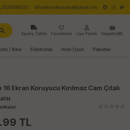
05395986251
piokimyakurumsal@gmail.com
Sipariş Takibi
Favorilerim
Üye Paneli
Sepetim(
0
)
oto / Bike
Elektronik
Hobi Oyun
Paketler
 16 Ekran Koruyucu Kırılmaz Cam Çıtalı
ucu
oithalat
.99
TL