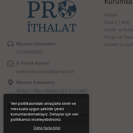
Kurumsa
İletişim
Sipariş Takibi
Gizlilik ve Kull
Kargo ve Taşıma
Müşteri Hizmetleri
Garanti ve İad
05395986251
E-Posta Adresi
piokimyakurumsal@gmail.com
Merkez Adresimiz
ADALET MAH. MANAS BLV. FOLKART
TOWERS NO: 47 B İÇ KAPI NO: 3406
Veri politikasındaki amaçlarla sınırlı ve
Depo Adresimiz
mevzuata uygun şekilde çerez
konumlandırmaktayız. Detaylar için veri
ADALET MAH. MANAS BLV. FOLKART
politikamızı inceleyebilirsiniz.
TOWERS NO: 47 B İÇ KAPI NO: 3406
Daha fazla bilgi