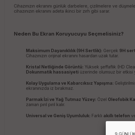
Cihazınızın ekranını günlük darbelere, çizilmelere ve düşmel
cihazınızın ekranını adeta ikinci bir zırh gibi sarar.
Neden Bu Ekran Koruyucuyu Seçmelisiniz?
Maksimum Dayanıklılık (9H Sertlik):
Gerçek
9H sert
Cihazınızın orijinal ekranını hasardan uzak tutar.
Kristal Netliğinde Görüntü:
Yüksek şeffaflık (HD Clear
Dokunmatik hassasiyeti
üzerinde olumsuz bir etkisi 
Kolay Uygulama ve Kabarcıksız Yapışma:
Geliştiril
ekranınızda iz bırakmaz.
Parmak İzi ve Yağ Tutmaz Yüzey:
Özel
Oleofobik K
zaman pırıl pırıl kalır.
Universal ve Geniş Uyumluluk:
Farklı
akıllı telefon
v
9 GÜNLÜK