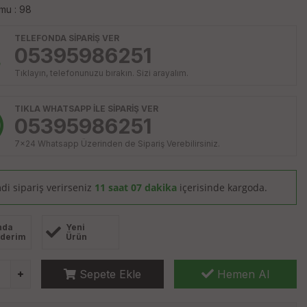
mu : 98
TELEFONDA SİPARİŞ VER
05395986251
Tıklayın, telefonunuzu bırakın. Sizi arayalım.
TIKLA WHATSAPP İLE SİPARİŞ VER
05395986251
7x24 Whatsapp Üzerinden de Sipariş Verebilirsiniz.
di sipariş verirseniz
11 saat 07 dakika
içerisinde kargoda.
nda
Yeni
derim
Ürün
Sepete Ekle
Hemen Al