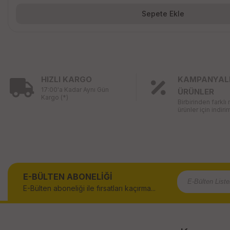
Sepete Ekle
HIZLI KARGO
KAMPANYAL
17:00'a Kadar Aynı Gün
ÜRÜNLER
Kargo (*)
Birbirinden farklı
ürünler için indirim
E-BÜLTEN ABONELİĞİ
E-Bülten aboneliği ile fırsatları kaçırma...