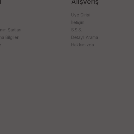
l
Alışveriş
Üye Girişi
İletişim
anım Şartları
S.S.S.
 Bilgileri
Detaylı Arama
e
Hakkımızda