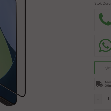
Stok Duru
Şim
Anı
Gön