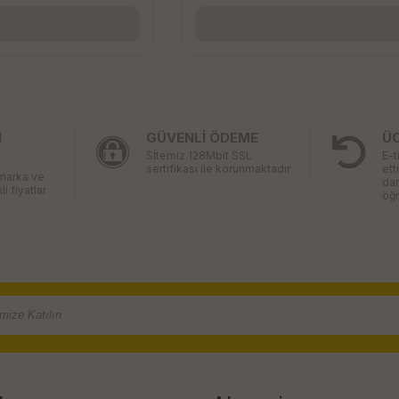
I
GÜVENLİ ÖDEME
Ü
Sİtemiz 128Mbit SSL
E-t
sertifikası ile korunmaktadır
ett
 marka ve
da
li fiyatlar
öğr