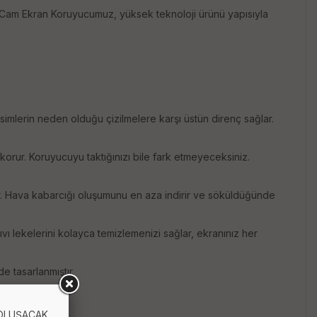
 Cam Ekran Koruyucumuz, yüksek teknoloji ürünü yapısıyla
imlerin neden olduğu çizilmelere karşı üstün direnç sağlar.
 korur. Koruyucuyu taktığınızı bile fark etmeyeceksiniz.
tir. Hava kabarcığı oluşumunu en aza indirir ve söküldüğünde
sıvı lekelerini kolayca temizlemenizi sağlar, ekranınız her
e tasarlanmıştır.
 OLUŞACAK