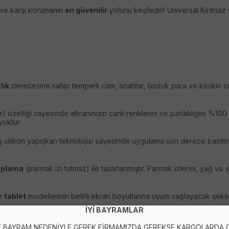
ere karşı korumanın
en güvenilir
yolunu keşfedin! Universal Kırılmaz
lik
derecesine sahip temperli cam, anahtar, bozuk para ve keskin cis
) özelliği sayesinde ekranınızın canlı renklerini ve parlaklığını %100
yoktur.
miş silikon yapışkan teknolojisi sayesinde uygulama son derece basit
aplama
(parmak izi tutmaz) ile tasarlanmıştır. Parmak izlerini, yağ ve 
e
tablet
modellerinin belirli ekran boyutlarına uyum sağlayacak şekild
İYİ BAYRAMLAR
 BAYRAM NEDENİYLE GEREK FİRMAMIZDA GEREKSE KARGOLARDA