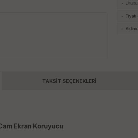
Ürünü 
·
Fiyatı
·
Aklımd
·
TAKSİT SEÇENEKLERİ
 Cam Ekran Koruyucu