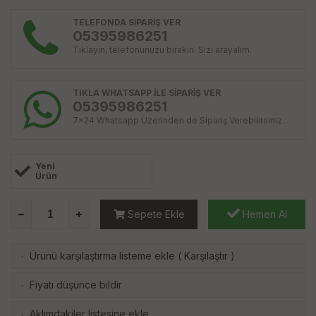
TELEFONDA SİPARİŞ VER
05395986251
Tıklayın, telefonunuzu bırakın. Sizi arayalım.
TIKLA WHATSAPP İLE SİPARİŞ VER
05395986251
7x24 Whatsapp Üzerinden de Sipariş Verebilirsiniz.
Yeni
Ürün
Sepete Ekle
Hemen Al
Ürünü karşılaştırma listeme ekle
(
Karşılaştır
)
·
Fiyatı düşünce bildir
·
Aklımdakiler listesine ekle
·