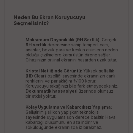
Neden Bu Ekran Koruyucuyu
Seçmelisiniz?
Maksimum Dayanıklılık (9H Sertlik):
Gerçek
9H sertlik
derecesine sahip temperli cam,
anahtar, bozuk para ve keskin cisimlerin neden
olduğu çizilmelere karşı üstün direnç sağlar.
Cihazınızın orijinal ekranını hasardan uzak tutar.
Kristal Netliğinde Görüntü:
Yüksek şeffaflık
(HD Clear) özelliği sayesinde ekranınızın canlı
renklerini ve parlaklığını %100 korur.
Koruyucuyu taktığınızı bile fark etmeyeceksiniz.
Dokunmatik hassasiyeti
üzerinde olumsuz
bir etkisi yoktur.
Kolay Uygulama ve Kabarcıksız Yapışma:
Geliştirilmiş silikon yapışkan teknolojisi
sayesinde uygulama son derece basittir. Hava
kabarcığı oluşumunu en aza indirir ve
söküldüğünde ekranınızda iz bırakmaz.