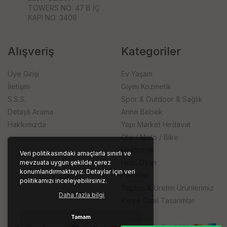
TOWERS NO: 47 B İÇ
KAPI NO: 3406
Alışveriş
Kategoriler
Üye Girişi
Ev Yaşam
İletişim
Giyim Kozmetik
S.S.S.
Spor & Outdoor & Sağlık
Detaylı Arama
Anne Bebek
Hakkımızda
Yapı Market Hırdavat
Oto / Moto / Bike
Elektronik
Veri politikasındaki amaçlarla sınırlı ve
Hobi Oyun
mevzuata uygun şekilde çerez
konumlandırmaktayız. Detaylar için veri
Paketler
politikamızı inceleyebilirsiniz.
Toptan & Üretim Ürünlerimiz
Daha fazla bilgi
Kişiye Özel Tasarımlar
Tamam