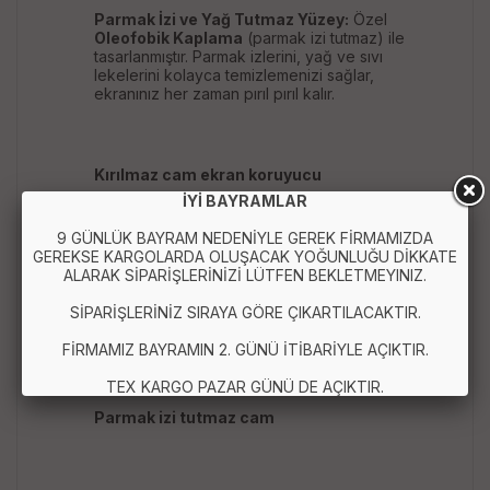
Parmak İzi ve Yağ Tutmaz Yüzey:
Özel
Oleofobik Kaplama
(parmak izi tutmaz) ile
tasarlanmıştır. Parmak izlerini, yağ ve sıvı
lekelerini kolayca temizlemenizi sağlar,
ekranınız her zaman pırıl pırıl kalır.
Kırılmaz cam ekran koruyucu
İYİ BAYRAMLAR
Temperli cam
9 GÜNLÜK BAYRAM NEDENİYLE GEREK FİRMAMIZDA
9H sertlik
GEREKSE KARGOLARDA OLUŞACAK YOĞUNLUĞU DİKKATE
ALARAK SİPARİŞLERİNİZİ LÜTFEN BEKLETMEYINIZ.
Universal ekran koruyucu
SİPARİŞLERİNİZ SIRAYA GÖRE ÇIKARTILACAKTIR.
Akıllı telefon ekran koruyucu
FİRMAMIZ BAYRAMIN 2. GÜNÜ İTİBARİYLE AÇIKTIR.
HD Clear ekran koruyucu
TEX KARGO PAZAR GÜNÜ DE AÇIKTIR.
Parmak izi tutmaz cam