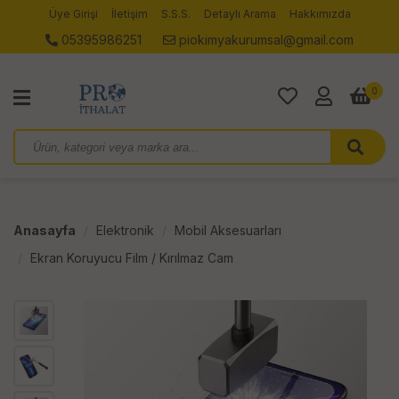
Üye Girişi
İletişim
S.S.S.
Detaylı Arama
Hakkımızda
05395986251
piokimyakurumsal@gmail.com
0
Anasayfa
Elektronik
Mobil Aksesuarları
Ekran Koruyucu Film / Kırılmaz Cam