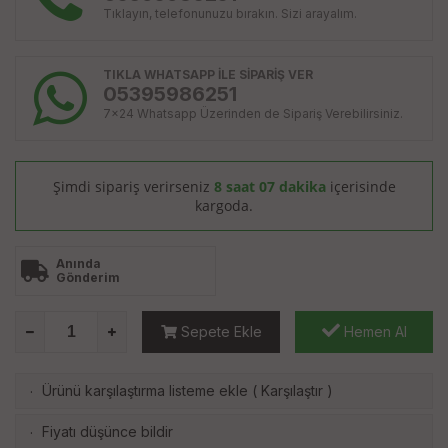
Tıklayın, telefonunuzu bırakın. Sizi arayalım.
TIKLA WHATSAPP İLE SİPARİŞ VER
05395986251
7x24 Whatsapp Üzerinden de Sipariş Verebilirsiniz.
Şimdi sipariş verirseniz
8 saat 07 dakika
içerisinde
kargoda.
Anında
Gönderim
Sepete Ekle
Hemen Al
Ürünü karşılaştırma listeme ekle
(
Karşılaştır
)
·
Fiyatı düşünce bildir
·