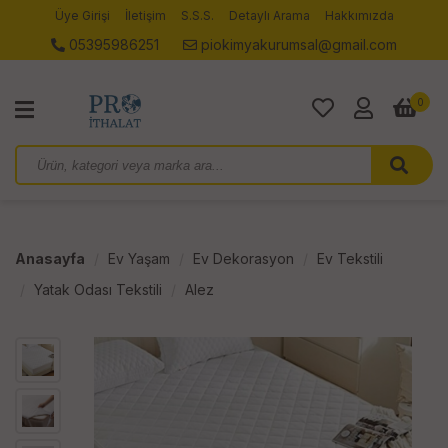
Üye Girişi
İletişim
S.S.S.
Detaylı Arama
Hakkımızda
05395986251
piokimyakurumsal@gmail.com
0
Anasayfa
Ev Yaşam
Ev Dekorasyon
Ev Tekstili
Yatak Odası Tekstili
Alez