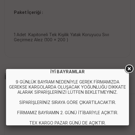
Paket İçeriği :
1 Adet Kapitoneli Tek Kişilik Yatak Koruyucu Sıvı
Geçirmez Alez (100 x 200 )
İYİ BAYRAMLAR
İLGİLİ ÜRÜNLER
9 GÜNLÜK BAYRAM NEDENİYLE GEREK FİRMAMIZDA
GEREKSE KARGOLARDA OLUŞACAK YOĞUNLUĞU DİKKATE
ALARAK SİPARİŞLERİNİZİ LÜTFEN BEKLETMEYINIZ.
Anında Kargo
SİPARİŞLERİNİZ SIRAYA GÖRE ÇIKARTILACAKTIR.
FİRMAMIZ BAYRAMIN 2. GÜNÜ İTİBARİYLE AÇIKTIR.
TEX KARGO PAZAR GÜNÜ DE AÇIKTIR.