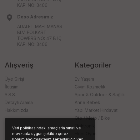
KAPI NO: 3406
Depo Adresimiz
ADALET MAH. MANAS
BLV. FOLKART
TOWERS NO: 47 B İÇ
KAPI NO: 3406
Alışveriş
Kategoriler
Üye Girişi
Ev Yaşam
İletişim
Giyim Kozmetik
S.S.S.
Spor & Outdoor & Sağlık
Detaylı Arama
Anne Bebek
Hakkımızda
Yapı Market Hırdavat
Oto / Moto / Bike
Elektronik
Veri politikasındaki amaçlarla sınırlı ve
Hobi Oyun
mevzuata uygun şekilde çerez
konumlandırmaktayız. Detaylar için veri