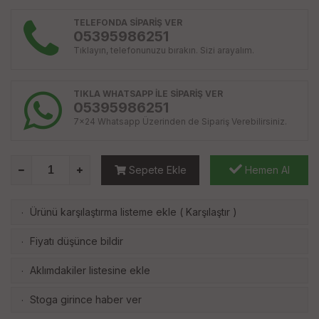
TELEFONDA SİPARİŞ VER
05395986251
Tıklayın, telefonunuzu bırakın. Sizi arayalım.
TIKLA WHATSAPP İLE SİPARİŞ VER
05395986251
7x24 Whatsapp Üzerinden de Sipariş Verebilirsiniz.
Sepete Ekle
Hemen Al
Ürünü karşılaştırma listeme ekle
(
Karşılaştır
)
·
Fiyatı düşünce bildir
·
Aklımdakiler listesine ekle
·
Stoga girince haber ver
·