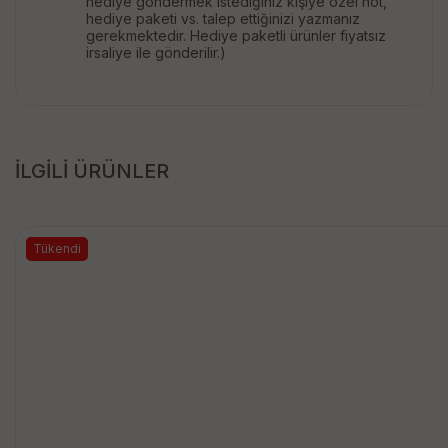
hediye göndermek istediğiniz kişiye özel not,
hediye paketi vs. talep ettiğinizi yazmanız
gerekmektedir. Hediye paketli ürünler fiyatsız
irsaliye ile gönderilir.)
İLGİLİ ÜRÜNLER
Tükendi