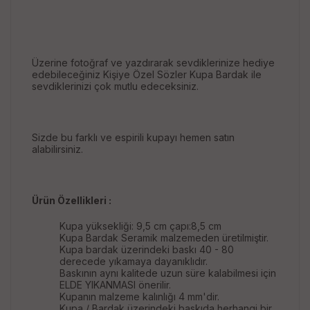
Üzerine fotoğraf ve yazdırarak sevdiklerinize hediye
edebileceğiniz Kişiye Özel Sözler Kupa Bardak ile
sevdiklerinizi çok mutlu edeceksiniz.
Sizde bu farklı ve espirili kupayı hemen satın
alabilirsiniz.
Ürün Özellikleri :
Kupa yüksekliği: 9,5 cm çapı:8,5 cm
Kupa Bardak Seramik malzemeden üretilmiştir.
Kupa bardak üzerindeki baskı 40 - 80
derecede yıkamaya dayanıklıdır.
Baskının aynı kalitede uzun süre kalabilmesi için
ELDE YIKANMASI önerilir.
Kupanın malzeme kalınlığı 4 mm'dir.
Kupa / Bardak üzerindeki baskıda herhangi bir