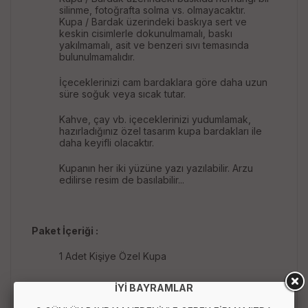
silinme, fotoğrafta solma vs. olmayacaktır.
Kupa / Bardak üzerindeki baskıya sert ve
keskin cisimlerle dokunulmamalı, baskı
yakılmamalı, asit ve benzeri sıvı temasında
bulunulmamalıdır.
İçeceklerinizi cam bardaklara göre daha uzun
süre soğuk veya sıcak tutar.
Kahve, çay vb. içeceklerinizi yudumlamak,
hazırladığınız özel tasarım kupa bardakları ile
daha keyifli olacaktır.
Kupanın her iki yüzüne yazı yazılabilir. Arzu
edilirse resim de basılabilir...
Paket İçeriği :
1 Adet Kişiye Özel Kupa
İYİ BAYRAMLAR