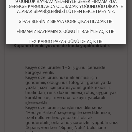
9 GÜNLÜK BAYRAM NEDENİYLE GEREK FİRMAMIZDA
GEREKSE KARGOLARDA OLUŞACAK YOĞUNLUĞU DİKKATE
NOT : Siparişi verdikten sonra mesaj atarak kupa
ALARAK SİPARİŞLERİNİZİ LÜTFEN BEKLETMEYINIZ.
üzerine yazılacak bilgileri iletmeniz
gerekmektedir. Size verilecek olan email adresine
SİPARİŞLERİNİZ SIRAYA GÖRE ÇIKARTILACAKTIR.
mail yoluyla fotoğraflarınızı gönderebilirsiniz.
FİRMAMIZ BAYRAMIN 2. GÜNÜ İTİBARİYLE AÇIKTIR.
TEX KARGO PAZAR GÜNÜ DE AÇIKTIR.
Kupanın her iki yüzüne de baskı yapılmaktadır.
Kişiye özel ürünler 1 - 3 iş günü içerisinde
kargoya verilir.
Kişiye özel ürününüze eklenmesi için
göndermiş olduğunuz fotoğraf, görsel ya da
yazılar, sizin için profesyonel grafik ekibimiz
tarafından, renk düzenlemesi, rötuş, uygun yazı
karakteri seçimi ve ürün dizaynı yapılarak
işlenecektir.
Kişiye özel ürün siparişlerinizi dilerseniz
"Hediye Paketi" seçeneği ile sevdiklerinize,
özel notlu ve hediye paketli olarak
gönderebilir, onlara hoş sürprizler yapabilirsiniz.
(Sipariş verirken "Sipariş Notu" bölümüne