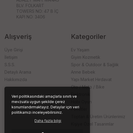
BLV. FOLKART
TOWERS NO: 47 B İÇ
KAPI NO: 3406
Alışveriş
Kategoriler
Üye Girişi
Ev Yaşam
İletişim
Giyim Kozmetik
S.S.S.
Spor & Outdoor & Sağlık
Detaylı Arama
Anne Bebek
Hakkımızda
Yapı Market Hırdavat
Oto / Moto / Bike
Elektronik
Veri politikasındaki amaçlarla sınırlı ve
Hobi Oyun
mevzuata uygun şekilde çerez
konumlandırmaktayız. Detaylar için veri
Paketler
politikamızı inceleyebilirsiniz.
Toptan & Üretim Ürünlerimiz
Daha fazla bilgi
Kişiye Özel Tasarımlar