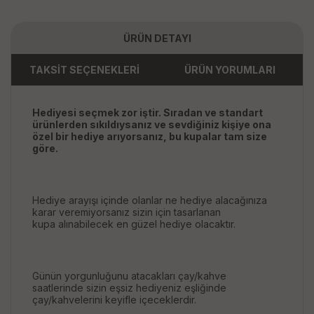
ÜRÜN DETAYI
TAKSİT SEÇENEKLERİ
ÜRÜN YORUMLARI
Hediyesi seçmek zor iştir. Sıradan ve standart
ürünlerden sıkıldıysanız ve sevdiğiniz kişiye ona
özel bir hediye arıyorsanız, bu kupalar tam size
göre.
Hediye arayışı içinde olanlar ne hediye alacağınıza
karar veremiyorsanız sizin için tasarlanan
kupa alınabilecek en güzel hediye olacaktır.
Günün yorgunluğunu atacakları çay/kahve
saatlerinde sizin eşsiz hediyeniz eşliğinde
çay/kahvelerini keyifle içeceklerdir.