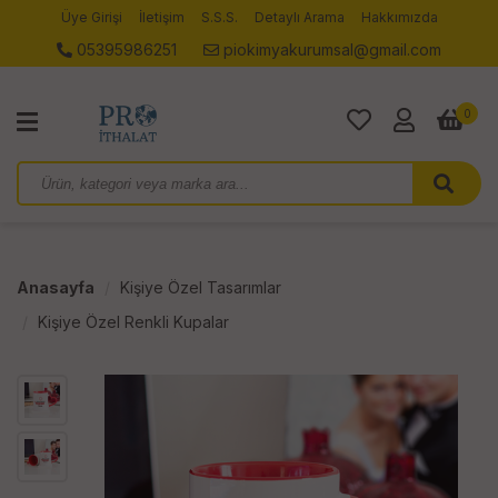
Üye Girişi
İletişim
S.S.S.
Detaylı Arama
Hakkımızda
05395986251
piokimyakurumsal@gmail.com
0
Anasayfa
Kişiye Özel Tasarımlar
Kişiye Özel Renkli Kupalar