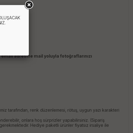
 OLUŞACAK
IZ.
 email adresine mail yoluyla fotoğraflarınızı
imiz tarafından, renk düzenlemesi, rötuş, uygun yazı karakteri
derebilir, onlara hoş sürprizler yapabilirsiniz. (Sipariş
rekmektedir. Hediye paketli ürünler fiyatsız irsaliye ile