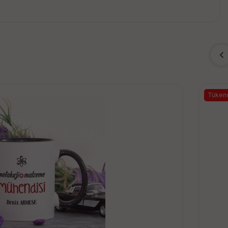
Tüken