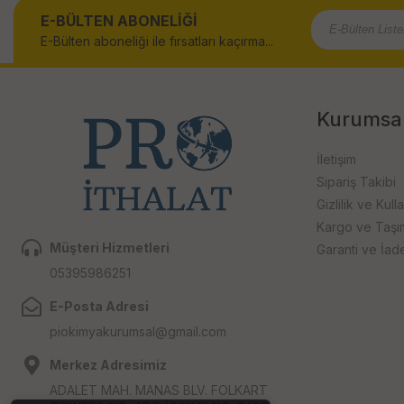
E-BÜLTEN ABONELİĞİ
E-Bülten aboneliği ile fırsatları kaçırma...
Kurumsa
İletişim
Sipariş Takibi
Gizlilik ve Kull
Kargo ve Taşıma
Müşteri Hizmetleri
Garanti ve İad
05395986251
E-Posta Adresi
piokimyakurumsal@gmail.com
Merkez Adresimiz
ADALET MAH. MANAS BLV. FOLKART