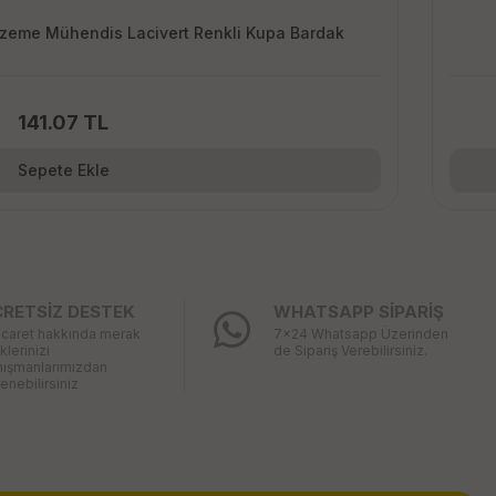
alzeme Mühendis Lacivert Renkli Kupa Bardak
141.07 TL
Sepete Ekle
CRETSİZ DESTEK
WHATSAPP SİPARİŞ
icaret hakkında merak
7x24 Whatsapp Üzerinden
iklerinizi
de Sipariş Verebilirsiniz.
nışmanlarımızdan
enebilirsiniz