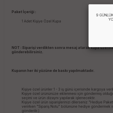
Paket İçeriği :
9 GÜNLÜK
YO
1 Adet Kişiye Özel Kupa
NOT : Siparişi verdikten sonra mesaj atarak kupa üzerine 
gönderebilirsiniz.
Kupanın her iki yüzüne de baskı yapılmaktadır.
Kişiye özel ürünler 1 - 3 iş günü içerisinde kargoya verili
Kişiye özel ürününüze eklenmesi için göndermiş olduğunu
seçimi ve ürün dizaynı yapılarak işlenecektir.
Kişiye özel ürün siparişlerinizi dilerseniz "Hediye Paket
verirken "Sipariş Notu" bölümüne hediye göndermek isted
gönderilir.)