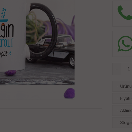
Ürünü 
·
Fiyatı
·
Aklımd
·
Stoga
·