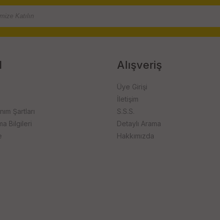
l
Alışveriş
Üye Girişi
İletişim
anım Şartları
S.S.S.
 Bilgileri
Detaylı Arama
e
Hakkımızda