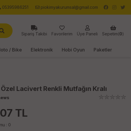
05395986251
piokimyakurumsal@gmail.com
Sipariş Takibi
Favorilerim
Üye Paneli
Sepetim(
0
)
oto / Bike
Elektronik
Hobi Oyun
Paketler
 Özel Lacivert Renkli Mutfağın Kralı
news
.07
TL
mu : 0