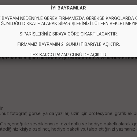
İYİ BAYRAMLAR
 BAYRAM NEDENİYLE GEREK FİRMAMIZDA GEREKSE KARGOLARDA
ĞUNLUĞU DİKKATE ALARAK SİPARİŞLERİNİZİ LÜTFEN BEKLETMEYIN
SİPARİŞLERİNİZ SIRAYA GÖRE ÇIKARTILACAKTIR.
FİRMAMIZ BAYRAMIN 2. GÜNÜ İTİBARİYLE AÇIKTIR.
TEX KARGO PAZAR GÜNÜ DE AÇIKTIR.
yazılacak bilgileri iletmeniz gerekmektedir. Size verilecek olan
r.
z fotoğraf, görsel ya da yazılar, sizin için profesyonel grafik ekib
i" seçeneği ile sevdiklerinize, özel notlu ve hediye paketli olarak gön
iğiniz kişiye özel not, hediye paketi vs. talep ettiğinizi yazmanız ge