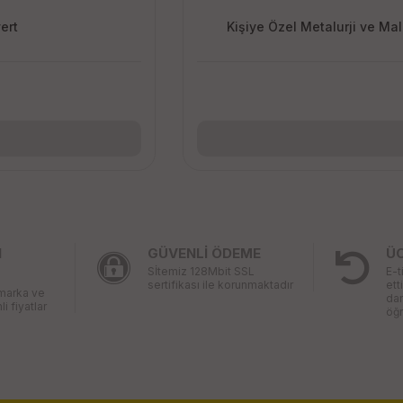
ert
Kişiye Özel Metalurji ve M
I
GÜVENLİ ÖDEME
Ü
Sİtemiz 128Mbit SSL
E-t
sertifikası ile korunmaktadır
ett
 marka ve
da
li fiyatlar
öğr