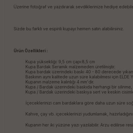
Üzerine fotoğraf ve yazdırarak sevdiklerinize hediye edebile
Sizde bu farklı ve espirili kupayı hemen satın alabilirsiniz.
Ürün Özellikleri :
Kupa yüksekliği: 9,5 cm çapı:8,5 cm
Kupa Bardak Seramik malzemeden üretilmiştir.
Kupa bardak üzerindeki baskı 40 - 80 derecede yıkama
Baskının aynı kalitede uzun süre kalabilmesi için ELDE Y
Kupanın malzeme kalınlığı 4 mm'dir.
Kupa / Bardak üzerindeki baskıda herhangi bir silinme, 
Kupa / Bardak üzerindeki baskıya sert ve keskin cisimle
İçeceklerinizi cam bardaklara göre daha uzun süre soğ
Kahve, çay vb. içeceklerinizi yudumlamak, hazırladığınız
Kupanın her iki yüzüne yazı yazılabilir. Arzu edilirse resim