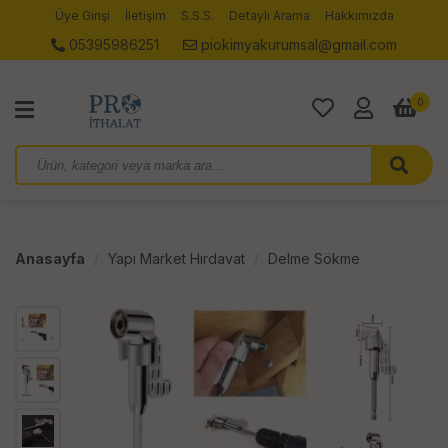
Üye Girişi
İletişim
S.S.S.
Detaylı Arama
Hakkımızda
05395986251
piokimyakurumsal@gmail.com
0
Anasayfa
Yapı Market Hırdavat
Delme Sökme