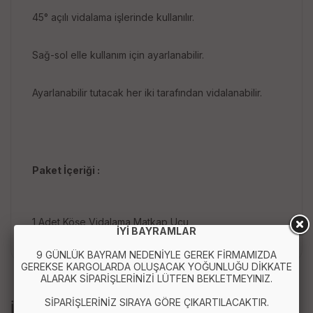
45° açılı vidalama işlerinde kullanılır.
Sağ-sol elle kullanım için ayarlanabilir.
Ayarlanabilir tutacak her iki tarafından vidalanabilir.
Paket İçeriği :
1 Adet Köşe Vidalama Matkap Ucu
İYİ BAYRAMLAR
9 GÜNLÜK BAYRAM NEDENİYLE GEREK FİRMAMIZDA
GEREKSE KARGOLARDA OLUŞACAK YOĞUNLUĞU DİKKATE
ALARAK SİPARİŞLERİNİZİ LÜTFEN BEKLETMEYINIZ.
SİPARİŞLERİNİZ SIRAYA GÖRE ÇIKARTILACAKTIR.
İLGİLİ ÜRÜNLER