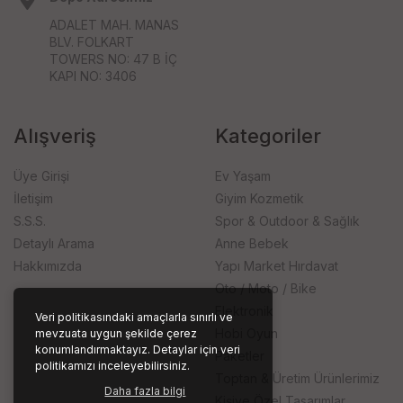
ADALET MAH. MANAS
BLV. FOLKART
TOWERS NO: 47 B İÇ
KAPI NO: 3406
Alışveriş
Kategoriler
Üye Girişi
Ev Yaşam
İletişim
Giyim Kozmetik
S.S.S.
Spor & Outdoor & Sağlık
Detaylı Arama
Anne Bebek
Hakkımızda
Yapı Market Hırdavat
Oto / Moto / Bike
Elektronik
Veri politikasındaki amaçlarla sınırlı ve
Hobi Oyun
mevzuata uygun şekilde çerez
konumlandırmaktayız. Detaylar için veri
Paketler
politikamızı inceleyebilirsiniz.
Toptan & Üretim Ürünlerimiz
Daha fazla bilgi
Kişiye Özel Tasarımlar