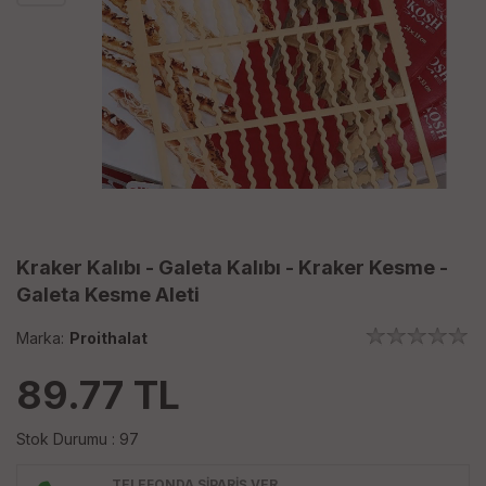
Kraker Kalıbı - Galeta Kalıbı - Kraker Kesme -
Galeta Kesme Aleti
Marka:
Proithalat
89.77
TL
Stok Durumu : 97
TELEFONDA SİPARİŞ VER