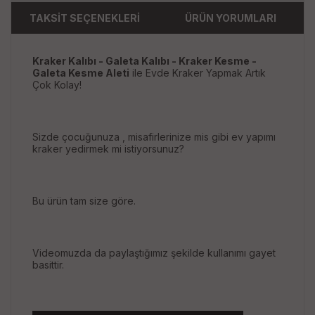
TAKSİT SEÇENEKLERİ
ÜRÜN YORUMLARI
Kraker Kalıbı - Galeta Kalıbı - Kraker Kesme -
Galeta Kesme Aleti
ile Evde Kraker Yapmak Artık
Çok Kolay!
Sizde çocuğunuza , misafirlerinize mis gibi ev yapımı
kraker yedirmek mi istiyorsunuz?
Bu ürün tam size göre.
Videomuzda da paylaştığımız şekilde kullanımı gayet
basittir.