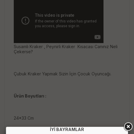
Susamlı Kraker , Peynirli Kraker Kısacası Canınız Neli
Çekerse?
Çubuk Kraker Yapmak Sizin İçin Çocuk Oyuncağı.
Ürün Boyutları :
24*33 Cm
% 100 Türk Malı Olup Gıda İle Teması Uygundur.
İYİ BAYRAMLAR