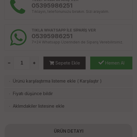
05395986251
Tıklayın, telefonunuzu bırakın. Sizi arayalım.
TIKLA WHATSAPP İLE SİPARİŞ VER
05395986251
7x24 Whatsapp Üzerinden de Sipariş Verebilirsiniz.
Sepete Ekle
Hemen Al
Ürünü karşılaştırma listeme ekle
(
Karşılaştır
)
·
Fiyatı düşünce bildir
·
Aklımdakiler listesine ekle
·
ÜRÜN DETAYI