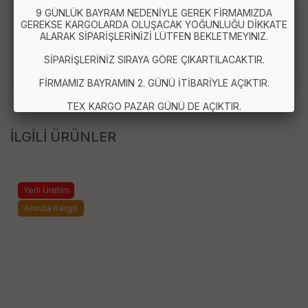
9 GÜNLÜK BAYRAM NEDENİYLE GEREK FİRMAMIZDA
GEREKSE KARGOLARDA OLUŞACAK YOĞUNLUĞU DİKKATE
ALARAK SİPARİŞLERİNİZİ LÜTFEN BEKLETMEYINIZ.
Stok Durumuna Göre Karışık Renklerde
Gönderilmektedir.
SİPARİŞLERİNİZ SIRAYA GÖRE ÇIKARTILACAKTIR.
FİRMAMIZ BAYRAMIN 2. GÜNÜ İTİBARİYLE AÇIKTIR.
TEX KARGO PAZAR GÜNÜ DE AÇIKTIR.
İLGİLİ ÜRÜNLER
Yerli Üretim
Anında Kargo