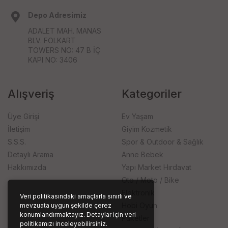
Depo Adresimiz
ADALET MAH. MANAS
BLV. FOLKART
TOWERS NO: 47 B İÇ
KAPI NO: 3406
Alışveriş
Kategoriler
Üye Girişi
Ev Yaşam
İletişim
Giyim Kozmetik
S.S.S.
Spor & Outdoor & Sağlık
Detaylı Arama
Anne Bebek
Hakkımızda
Yapı Market Hırdavat
Oto / Moto / Bike
Elektronik
Veri politikasındaki amaçlarla sınırlı ve
Hobi Oyun
mevzuata uygun şekilde çerez
konumlandırmaktayız. Detaylar için veri
Paketler
politikamızı inceleyebilirsiniz.