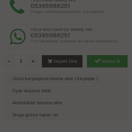
TELEFONDA SİPARİŞ VER
05395986251
Tıklayın, telefonunuzu bırakın. Sizi arayalım.
TIKLA WHATSAPP İLE SİPARİŞ VER
05395986251
7x24 Whatsapp Üzerinden de Sipariş Verebilirsiniz.
Sepete Ekle
Hemen Al
Ürünü karşılaştırma listeme ekle
(
Karşılaştır
)
·
Fiyatı düşünce bildir
·
Aklımdakiler listesine ekle
·
Stoga girince haber ver
·