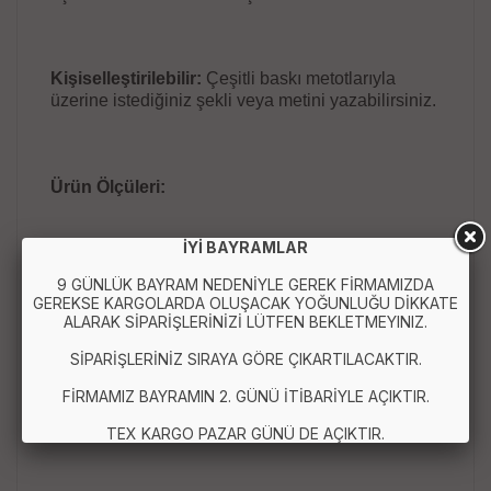
Kişiselleştirilebilir:
Çeşitli baskı metotlarıyla
üzerine istediğiniz şekli veya metini yazabilirsiniz.
Ürün Ölçüleri:
İYİ BAYRAMLAR
Uzunluğu: 65 mm
9 GÜNLÜK BAYRAM NEDENİYLE GEREK FİRMAMIZDA
GEREKSE KARGOLARDA OLUŞACAK YOĞUNLUĞU DİKKATE
ALARAK SİPARİŞLERİNİZİ LÜTFEN BEKLETMEYINIZ.
Kalınlık: 2.2 mm
SİPARİŞLERİNİZ SIRAYA GÖRE ÇIKARTILACAKTIR.
FİRMAMIZ BAYRAMIN 2. GÜNÜ İTİBARİYLE AÇIKTIR.
Ağırlık: 13 gram
TEX KARGO PAZAR GÜNÜ DE AÇIKTIR.