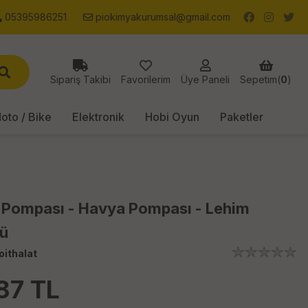
05395986251
piokimyakurumsal@gmail.com
Sipariş Takibi
Favorilerim
Üye Paneli
Sepetim(
0
)
oto / Bike
Elektronik
Hobi Oyun
Paketler
 Pompası - Havya Pompası - Lehim
ü
oithalat
87
TL