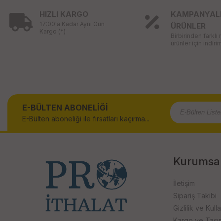
HIZLI KARGO
KAMPANYAL
17:00'a Kadar Aynı Gün
ÜRÜNLER
Kargo (*)
Birbirinden farklı
ürünler için indirim
E-BÜLTEN ABONELİĞİ
E-Bülten aboneliği ile fırsatları kaçırma...
Kurumsa
İletişim
Sipariş Takibi
Gizlilik ve Kull
Kargo ve Taşıma