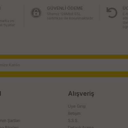
I
GÜVENLİ ÖDEME
Ü
Sİtemiz 128Mbit SSL
E-t
sertifikası ile korunmaktadır
ett
 marka ve
da
li fiyatlar
öğr
l
Alışveriş
Üye Girişi
İletişim
anım Şartları
S.S.S.
 Bilgileri
Detaylı Arama