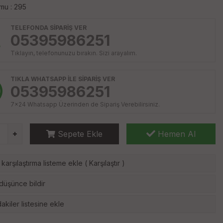
mu : 295
TELEFONDA SİPARİŞ VER
05395986251
Tıklayın, telefonunuzu bırakın. Sizi arayalım.
TIKLA WHATSAPP İLE SİPARİŞ VER
05395986251
7x24 Whatsapp Üzerinden de Sipariş Verebilirsiniz.
Sepete Ekle
Hemen Al
karşılaştırma listeme ekle
(
Karşılaştır
)
 düşünce bildir
akiler listesine ekle