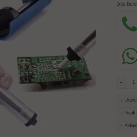
Stok Duru
Ürünü 
·
Fiyatı
·
Aklımd
·