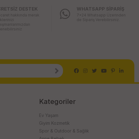
CRETSİZ DESTEK
WHATSAPP SİPARİŞ
icaret hakkında merak
7x24 Whatsapp Üzerinden
iklerinizi
de Sipariş Verebilirsiniz.
nışmanlarımızdan
enebilirsiniz
Kategoriler
Ev Yaşam
Giyim Kozmetik
Spor & Outdoor & Sağlık
Anne Bebek