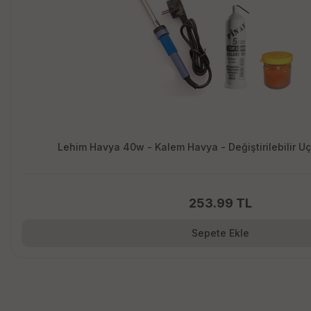
Lehim Havya 40w - Kalem Havya - De
253.99 TL
Sepete Ekle