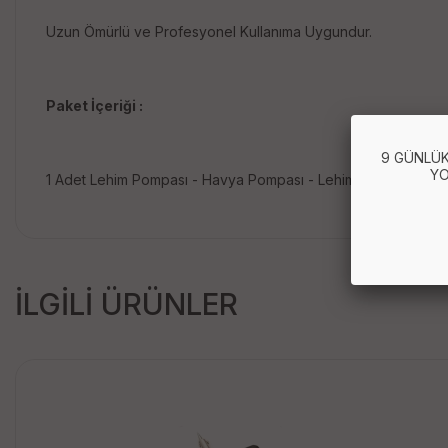
Uzun Ömürlü ve Profesyonel Kullanıma Uygundur.
Paket İçeriği :
9 GÜNLÜK
YO
1 Adet Lehim Pompası - Havya Pompası - Lehim Sökücü
İLGİLİ ÜRÜNLER