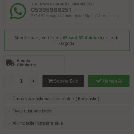
TIKLA WHATSAPP İLE SİPARİŞ VER
05395986251
7x24 Whatsapp Üzerinden de Sipariş Verebilirsiniz.
Şimdi sipariş verirseniz
65 saat 32 dakika
içerisinde
kargoda.
Anında
Gönderim
Sepete Ekle
Hemen Al
Ürünü karşılaştırma listeme ekle
(
Karşılaştır
)
·
Fiyatı düşünce bildir
·
Aklımdakiler listesine ekle
·