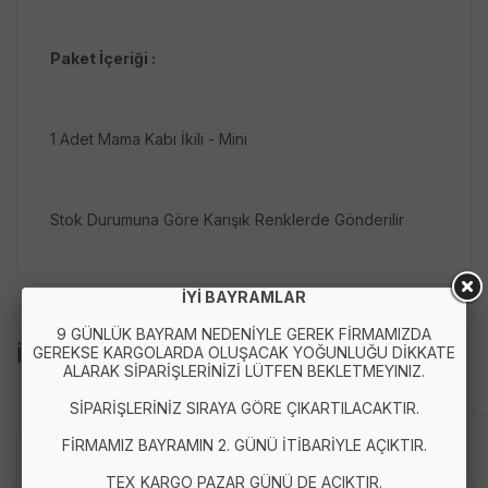
Paket İçeriği :
1 Adet Mama Kabı İkili - Mini
Stok Durumuna Göre Karışık Renklerde Gönderilir
İYİ BAYRAMLAR
9 GÜNLÜK BAYRAM NEDENİYLE GEREK FİRMAMIZDA
İLGİLİ ÜRÜNLER
GEREKSE KARGOLARDA OLUŞACAK YOĞUNLUĞU DİKKATE
ALARAK SİPARİŞLERİNİZİ LÜTFEN BEKLETMEYINIZ.
SİPARİŞLERİNİZ SIRAYA GÖRE ÇIKARTILACAKTIR.
FİRMAMIZ BAYRAMIN 2. GÜNÜ İTİBARİYLE AÇIKTIR.
TEX KARGO PAZAR GÜNÜ DE AÇIKTIR.