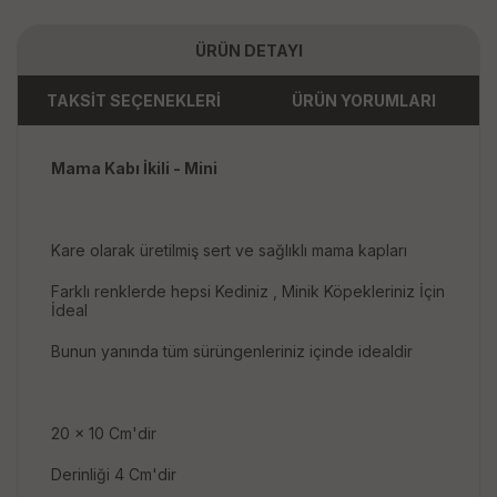
ÜRÜN DETAYI
TAKSİT SEÇENEKLERİ
ÜRÜN YORUMLARI
Mama Kabı İkili - Mini
Kare olarak üretilmiş sert ve sağlıklı mama kapları
Farklı renklerde hepsi Kediniz , Minik Köpekleriniz İçin
İdeal
Bunun yanında tüm sürüngenleriniz içinde idealdir
20 x 10 Cm'dir
Derinliği 4 Cm'dir