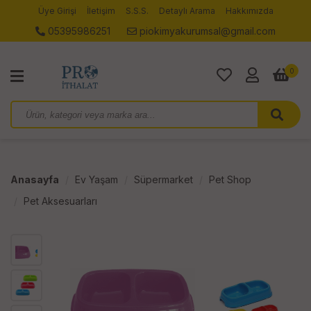
Üye Girişi
İletişim
S.S.S.
Detaylı Arama
Hakkımızda
05395986251
piokimyakurumsal@gmail.com
0
Anasayfa
Ev Yaşam
Süpermarket
Pet Shop
Pet Aksesuarları