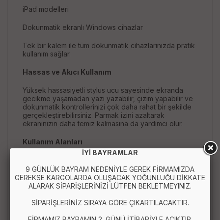
iPad modelleri
Dokunmatik ekranlı Windows cihazlar
Tek bir kalem ile tüm dokunmatik cihazlarınızda pratik
kullanım sağlar.
Hassas ve Akıcı Kullanım
Yüksek hassasiyetli stylus ucu sayesinde ekranda
gecikme yaşamadan yazı yazabilir, çizim yapabilir ve
dokunmatik kontrollerinizi çok daha rahat bir şekilde
gerçekleştirebilirsiniz. Parmak izini azaltarak
ekranınızın daha temiz kalmasına da yardımcı olur.
Kullanım Alanları
İYİ BAYRAMLAR
Telefon ve tablet kullanımı
9 GÜNLÜK BAYRAM NEDENİYLE GEREK FİRMAMIZDA
GEREKSE KARGOLARDA OLUŞACAK YOĞUNLUĞU DİKKATE
Not alma
ALARAK SİPARİŞLERİNİZİ LÜTFEN BEKLETMEYINIZ.
Dijital çizim
SİPARİŞLERİNİZ SIRAYA GÖRE ÇIKARTILACAKTIR.
Online ders ve eğitim
FİRMAMIZ BAYRAMIN 2. GÜNÜ İTİBARİYLE AÇIKTIR.