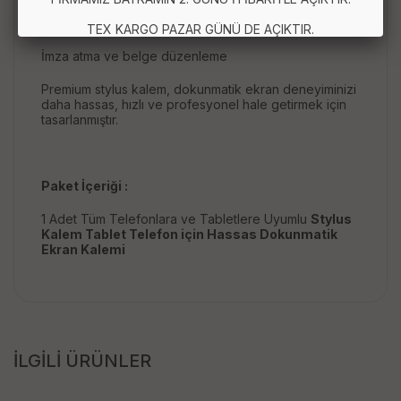
Oyun ve ekran kontrolü
TEX KARGO PAZAR GÜNÜ DE AÇIKTIR.
İmza atma ve belge düzenleme
Premium stylus kalem, dokunmatik ekran deneyiminizi
daha hassas, hızlı ve profesyonel hale getirmek için
tasarlanmıştır.
Paket İçeriği :
1 Adet Tüm Telefonlara ve Tabletlere Uyumlu
Stylus
Kalem Tablet Telefon için Hassas Dokunmatik
Ekran Kalemi
İLGİLİ ÜRÜNLER