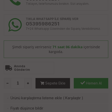
Tıklayın, telefonunuzu bırakın. Sizi arayalım.
TIKLA WHATSAPP İLE SİPARİŞ VER
05395986251
7x24 Whatsapp Üzerinden de Sipariş Verebilirsiniz.
Şimdi sipariş verirseniz
71 saat 06 dakika
içerisinde
kargoda.
Anında
Gönderim
Sepete Ekle
Hemen Al
Ürünü karşılaştırma listeme ekle
(
Karşılaştır
)
·
Fiyatı düşünce bildir
·