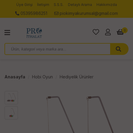
Üye Girişi
İletişim
S.S.S.
Detaylı Arama
Hakkımızda
05395986251
piokimyakurumsal@gmail.com
0
Anasayfa
Hobi Oyun
Hediyelik Ürünler