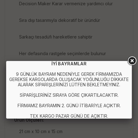
Decision Maker Karar vermenize yardımcı olur
Sıra dışı tasarımıyla dekoratif bir üründür
Sarkaçı tesadüfi hareketlere sahiptir
Her defasında rastgele seçimlerde bulunur
İYİ BAYRAMLAR
Standı plastik, sarkaç düzeneği metaldir
9 GÜNLÜK BAYRAM NEDENİYLE GEREK FİRMAMIZDA
GEREKSE KARGOLARDA OLUŞACAK YOĞUNLUĞU DİKKATE
ALARAK SİPARİŞLERİNİZİ LÜTFEN BEKLETMEYINIZ.
Pil yada benzeri bir enerji kaynağına ihtiyaç
duymaz
SİPARİŞLERİNİZ SIRAYA GÖRE ÇIKARTILACAKTIR.
FİRMAMIZ BAYRAMIN 2. GÜNÜ İTİBARİYLE AÇIKTIR.
TEX KARGO PAZAR GÜNÜ DE AÇIKTIR.
Ürün Ölçüleri:
21 cm x 10 cm x 15 cm