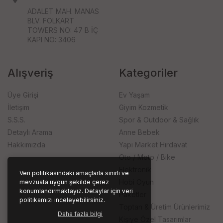
ADALET MAH. MANAS
BLV. FOLKART
TOWERS NO: 47 B İÇ
KAPI NO: 3406
Alışveriş
Kategoriler
Üye Girişi
Ev Yaşam
İletişim
Giyim Kozmetik
S.S.S.
Spor & Outdoor & Sağlık
Detaylı Arama
Anne Bebek
Hakkımızda
Yapı Market Hırdavat
Oto / Moto / Bike
Elektronik
Veri politikasındaki amaçlarla sınırlı ve
Hobi Oyun
mevzuata uygun şekilde çerez
konumlandırmaktayız. Detaylar için veri
Paketler
politikamızı inceleyebilirsiniz.
Toptan & Üretim Ürünlerimiz
Daha fazla bilgi
Kişiye Özel Tasarımlar