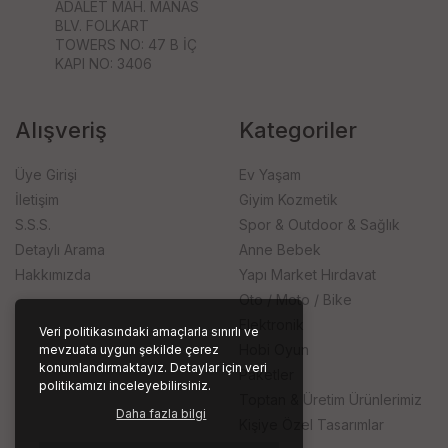
ADALET MAH. MANAS
BLV. FOLKART
TOWERS NO: 47 B İÇ
KAPI NO: 3406
Alışveriş
Kategoriler
Üye Girişi
Ev Yaşam
İletişim
Giyim Kozmetik
S.S.S.
Spor & Outdoor & Sağlık
Detaylı Arama
Anne Bebek
Hakkımızda
Yapı Market Hırdavat
Oto / Moto / Bike
Elektronik
Veri politikasındaki amaçlarla sınırlı ve
Hobi Oyun
mevzuata uygun şekilde çerez
konumlandırmaktayız. Detaylar için veri
Paketler
politikamızı inceleyebilirsiniz.
Toptan & Üretim Ürünlerimiz
Daha fazla bilgi
Kişiye Özel Tasarımlar