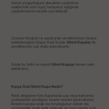
Günün yorgunluğunu atacakları çay/kahve
saatlerinde sizin eşsiz hediyeniz eşliğinde
çay/kahvelerini keyifle içeceklerdir.
Üzerine fotoğraf ve yazdırarak sevdiklerinize hediye
edebileceğiniz Kişiye Özel Sözler
Sihirli Kupalar
ile
sevdiklerinizi çok mutlu edeceksiniz.
Sizde bu farklı ve espirili
Sihirli Kupayı
hemen satın
alabilirsiniz.
Kişiye Özel Sihirli Kupa Nedir?
Renk değiştiren foto kupanızda çay veya kahvenizi
yudumlarlen sevdiğiniz insanın resmini göreceksiniz.
Resimli kupaya sıcak sıvı koyduğunuz zaman dış
yüzeyindeki siyah renk gidecek ve onun yerine sizin