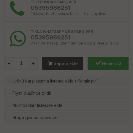
TELEFONDA SİPARİŞ VER
05395986251
Tıklayın, telefonunuzu bırakın. Sizi arayalım.
TIKLA WHATSAPP İLE SİPARİŞ VER
05395986251
7x24 Whatsapp Üzerinden de Sipariş Verebilirsiniz.
Sepete Ekle
Hemen Al
Ürünü karşılaştırma listeme ekle
(
Karşılaştır
)
·
Fiyatı düşünce bildir
·
Aklımdakiler listesine ekle
·
Stoga girince haber ver
·