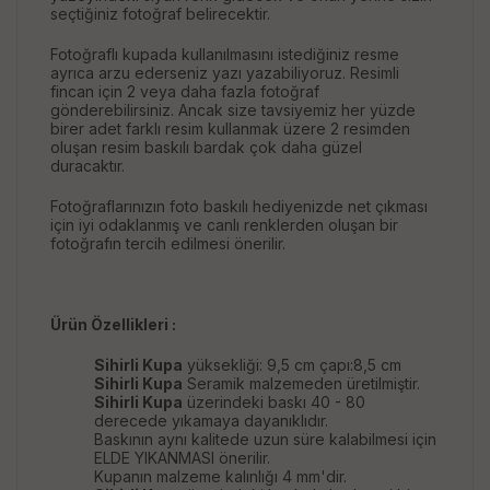
seçtiğiniz fotoğraf belirecektir.
Fotoğraflı kupada kullanılmasını istediğiniz resme
ayrıca arzu ederseniz yazı yazabiliyoruz. Resimli
fincan için 2 veya daha fazla fotoğraf
gönderebilirsiniz. Ancak size tavsiyemiz her yüzde
birer adet farklı resim kullanmak üzere 2 resimden
oluşan resim baskılı bardak çok daha güzel
duracaktır.
Fotoğraflarınızın foto baskılı hediyenizde net çıkması
için iyi odaklanmış ve canlı renklerden oluşan bir
fotoğrafın tercih edilmesi önerilir.
Ürün Özellikleri :
Sihirli Kupa
yüksekliği: 9,5 cm çapı:8,5 cm
Sihirli Kupa
Seramik malzemeden üretilmiştir.
Sihirli Kupa
üzerindeki baskı 40 - 80
derecede yıkamaya dayanıklıdır.
Baskının aynı kalitede uzun süre kalabilmesi için
ELDE YIKANMASI önerilir.
Kupanın malzeme kalınlığı 4 mm'dir.