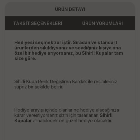
ÜRÜN DETAYI
TAKSİT SEÇENEKLERİ
ÜRÜN YORUMLARI
Hediyesi seçmek zor iştir. Sıradan ve standart
ürünlerden sıkıldıysanız ve sevdiğiniz kişiye ona
özel bir hediye arıyorsanız, bu Sihirli Kupalar tam
size göre.
Sihirli Kupa Renk Değiştiren Bardak ile resimleriniz
süpriz bir şekilde belirir.
Hediye arayışı içinde olanlar ne hediye alacağınıza
karar veremiyorsanız sizin için tasarlanan
Sihirli
Kupalar
alınabilecek en güzel hediye olacaktır.