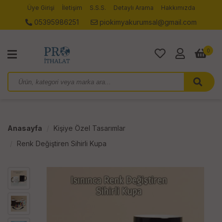
Üye Girişi
İletişim
S.S.S.
Detaylı Arama
Hakkımızda
05395986251
piokimyakurumsal@gmail.com
0
Anasayfa
Kişiye Özel Tasarımlar
Renk Değiştiren Sihirli Kupa