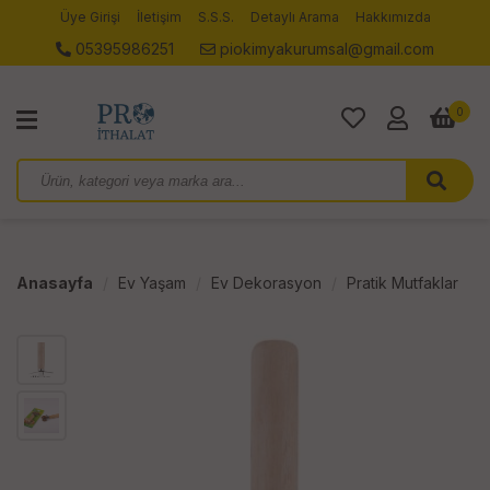
Üye Girişi
İletişim
S.S.S.
Detaylı Arama
Hakkımızda
05395986251
piokimyakurumsal@gmail.com
0
Anasayfa
Ev Yaşam
Ev Dekorasyon
Pratik Mutfaklar