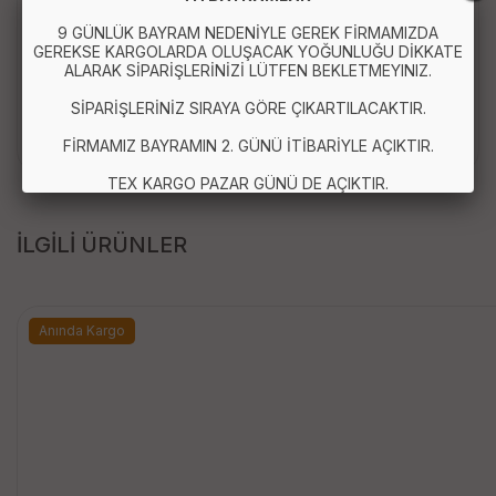
Paket İçeriği :
9 GÜNLÜK BAYRAM NEDENİYLE GEREK FİRMAMIZDA
GEREKSE KARGOLARDA OLUŞACAK YOĞUNLUĞU DİKKATE
ALARAK SİPARİŞLERİNİZİ LÜTFEN BEKLETMEYINIZ.
1 Adet Pizza Kesici ve Hamur Ruleti
SİPARİŞLERİNİZ SIRAYA GÖRE ÇIKARTILACAKTIR.
FİRMAMIZ BAYRAMIN 2. GÜNÜ İTİBARİYLE AÇIKTIR.
TEX KARGO PAZAR GÜNÜ DE AÇIKTIR.
İLGİLİ ÜRÜNLER
Anında Kargo