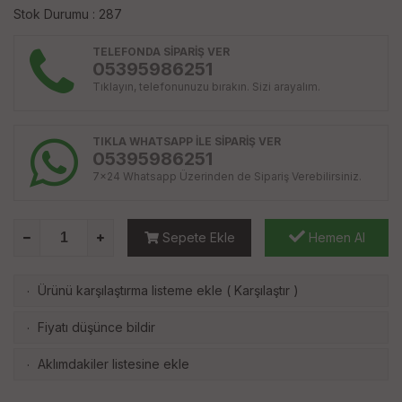
Stok Durumu : 287
TELEFONDA SİPARİŞ VER
05395986251
Tıklayın, telefonunuzu bırakın. Sizi arayalım.
TIKLA WHATSAPP İLE SİPARİŞ VER
05395986251
7x24 Whatsapp Üzerinden de Sipariş Verebilirsiniz.
Sepete Ekle
Hemen Al
Ürünü karşılaştırma listeme ekle
(
Karşılaştır
)
·
Fiyatı düşünce bildir
·
Aklımdakiler listesine ekle
·