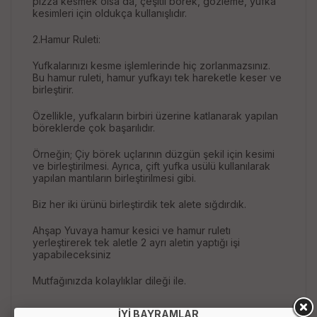
pizza kesmek olsa da, çeşitli börek, gözleme, yufka
kesimleri için oldukça kullanışlıdır.
2.Hamur Ruleti:
Yufkalarınızı kesme işlemlerinde hiç zorlanmazsınız.
Bu hamur ruleti, hamur yufkayı tek hareketle keser ve
birleştirir.
Özellikle, yufkaların birbiri üzerine katlanarak yapılan
böreklerde çok başarılıdır.
Örneğin; Çiy börek uçlarının düzgün şekil için kesimi
ve birleştirilmesi. Ayrıca, çift yufka usülü kullanılarak
yapılan mantıların birleştirilmesi gibi.
Biz her iki ürünü birleştirdik tek alete sığdırdık.
Ahşap Yuvaya hamur kesici ve hamur ruletı
yerleştirerek tek aletle 2 ayrı aletin yaptığı işi
yapabileceksiniz
Mutfağınızda kolaylıklar dileği ile.
İYİ BAYRAMLAR