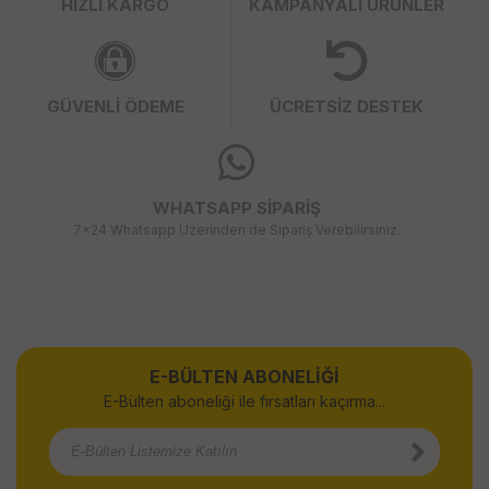
HIZLI KARGO
KAMPANYALI ÜRÜNLER
GÜVENLİ ÖDEME
ÜCRETSİZ DESTEK
WHATSAPP SİPARİŞ
7x24 Whatsapp Üzerinden de Sipariş Verebilirsiniz.
E-BÜLTEN ABONELİĞİ
E-Bülten aboneliği ile fırsatları kaçırma...