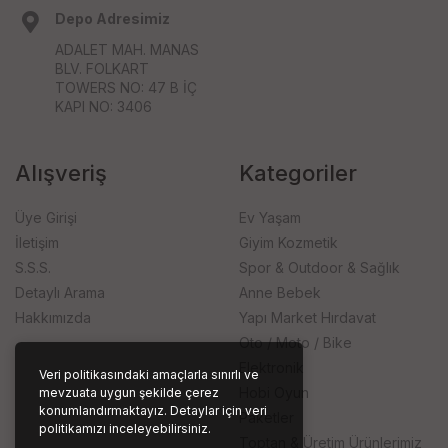
Depo Adresimiz
ADALET MAH. MANAS
BLV. FOLKART
TOWERS NO: 47 B İÇ
KAPI NO: 3406
Alışveriş
Kategoriler
Üye Girişi
Ev Yaşam
İletişim
Giyim Kozmetik
S.S.S.
Spor & Outdoor & Sağlık
Detaylı Arama
Anne Bebek
Hakkımızda
Yapı Market Hırdavat
Oto / Moto / Bike
Elektronik
Veri politikasındaki amaçlarla sınırlı ve
Hobi Oyun
mevzuata uygun şekilde çerez
konumlandırmaktayız. Detaylar için veri
Paketler
politikamızı inceleyebilirsiniz.
Toptan & Üretim Ürünlerimiz