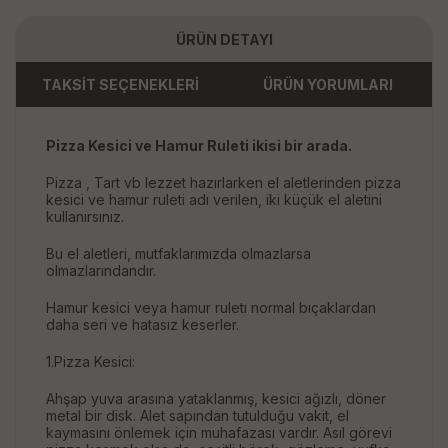
ÜRÜN DETAYI
TAKSİT SEÇENEKLERİ
ÜRÜN YORUMLARI
Pizza Kesici ve Hamur Ruleti ikisi bir arada.
Pizza , Tart vb lezzet hazırlarken el aletlerinden pizza
kesici ve hamur ruleti adı verilen, iki küçük el aletini
kullanırsınız.
Bu el aletleri, mutfaklarımızda olmazlarsa
olmazlarındandır.
Hamur kesici veya hamur ruletı normal bıçaklardan
daha seri ve hatasız keserler.
1.Pizza Kesici:
Ahşap yuva arasına yataklanmış, kesici ağızlı, döner
metal bir disk. Alet sapından tutulduğu vakit, el
kaymasını önlemek için muhafazası vardır. Asıl görevi